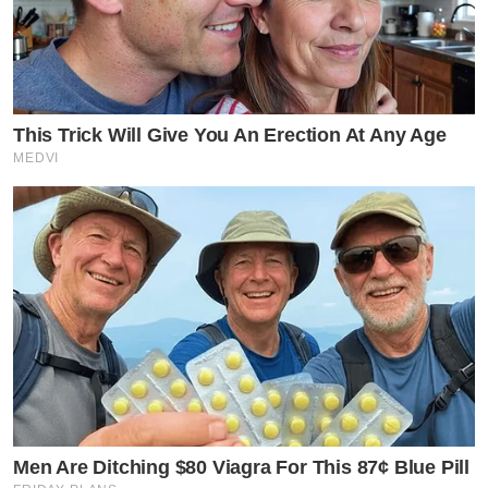
This Trick Will Give You An Erection At Any Age
MEDVI
Men Are Ditching $80 Viagra For This 87¢ Blue Pill