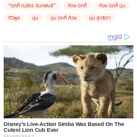
“นิกกี้ ณฉัตร จันทพันธ์”
ก้อย นิกกี้
ก้อย นิกกี้ นุ่น
ทีวีพูล
นุ่น
นุ่น นิกกี้ ก้อย
นุ่น สุทธิภา
ล่าสุด
“นุ่น สุทธิภา”
นั้นก็ได้
เคลื่อนไหวเเล้ว หลัง “แก๊ง
Disney’s Live-Action Simba Was Based On The
Cutest Lion Cub Ever
เพื่อนก้อย” แท็กทีมรวมตัวโพสต์เดือด
ซึ่งเธอนั้นก็ได้โพสต์
BRAINBERRIES