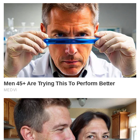
Men 45+ Are Trying This To Perform Better
MEDVI