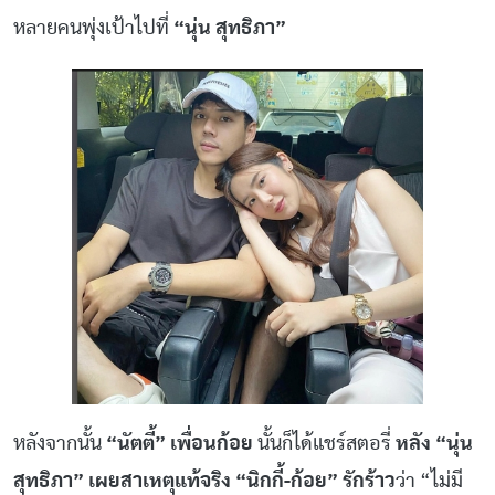
หลายคนพุ่งเป้าไปที่
“นุ่น สุทธิภา”
หลังจากนั้น
“นัตตี้” เพื่อนก้อย
นั้นก็ได้แชร์สตอรี่
หลัง “นุ่น
สุทธิภา” เผยสาเหตุแท้จริง “นิกกี้-ก้อย” รักร้าว
ว่า “ไม่มี