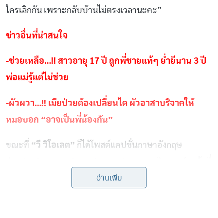
ใครเลิกกัน เพราะกลับบ้านไม่ตรงเวลานะคะ”
ข่าวอื่นที่น่าสนใจ
-ช่วยเหลือ…!! สาวอายุ 17 ปี ถูกพี่ชายแท้ๆ ย่ำยีนาน 3 ปี
พ่อแม่รู้แต่ไม่ช่วย
-ผัวผวา…!! เมียป่วยต้องเปลี่ยนไต ผัวอาสาบริจาคให้
หมอบอก “อาจเป็นพี่น้องกัน”
ขณะที่
“วี วิโอเลต”
ก็ได้โพสต์แคปชั่นภาษาอังกฤษ
ว่า
“
Justice served you deserve it ความยุติธรรมทำหน้าที่
อ่านเพิ่ม
คุณสมควรได้รับ
”