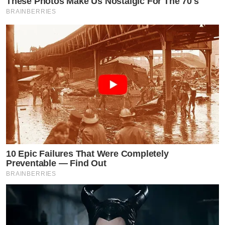
These Photos Make Us Nostalgic For The 70's
BRAINBERRIES
10 Epic Failures That Were Completely
Preventable — Find Out
BRAINBERRIES