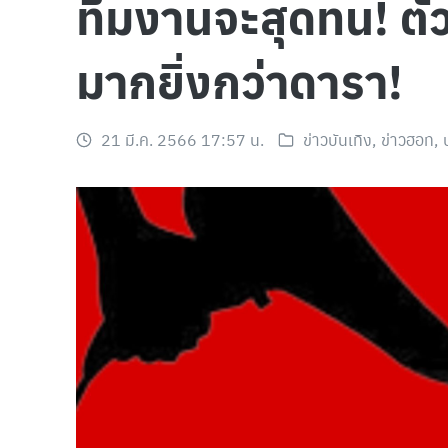
ทีมงานจะสุดทน! ตัว
มากยิ่งกว่าดารา!
21 มี.ค. 2566 17:57 น.
ข่าวบันเทิง
,
ข่าวฮอท
,