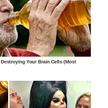
ชั่นโฆษณา ระบุถึงปัญหาตัวแม่ตัวพ่อช่างแต่งหน้าดารา โดย
ความสำคัญกับ Production Value เพราะงานที่ดี ดีที่ไอเดีย ดี
l) หรือหนังโฆษณา เข้ามาแสดงความคิดเห็นกันมากมาย ไม่ว่าจะ
ไว้ได้เยอะ ช่างหน้าช่างผมบางคนเรื่องมากกว่าดารา ค่าแต่งหน้า
y Destroying Your Brain Cells (Most
ดเลือดขูดเนื้อ เอามาเพิ่มงานดีๆ ได้ ราคาแพงกว่าค่าโป
งคนนะคะ ไม่ทุกคน เพราะช่างบางคนก็น่ารักมาก
าช่างผมเป็นที่จะขึ้นไปเป็นตัวแม่ตัวพ่อได้ก็เพราะดารา เวลาไป
อกว่า ตอนนี้ผู้กำกับหลายคนไม่รับงานที่ใช้ดาราเป็นพรี
ายแบบนางแบบหน้าใหม่ จนโด่งดังกลายเป็นดารา แต่สมัยนี้เอา