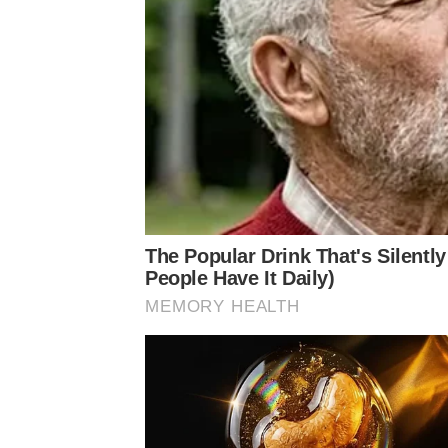
เป็นประเด็นร้อนเลยทีเดียว เมื่อมีคนในวงการโปรดัก
บอกว่า ให้ลดความสำคัญกับช่างหน้าช่างผมดารา เพิ่ม
ที่โปรดักชั่น
ซึ่งงานนี้ก็มีคนวงการ TVC (Television Commercia
เป็น ค่าตัวเอามาเติมค่าอาร์ต ค่ากล้อง ที่โดนกดเอา
The Popular Drink That's Silentl
70,000 ต้องการขอหมอนวดกับเต็นท์แอร์ ราคาก็แรงขู
People Have It Daily)
รดักชั่น บางคนแทบจะบินมาเหนือดาราศิลปินอีก บา
MEMORY HEALTH
ซึ่งบางคอมเมนต์ก็เสนอให้เลิกใช้ดารา เพราะช่างหน้
ออกงานอื่นแต่งให้ฟรี แต่มาฟาดราคากับ TVC พร้อมบ
เซนเตอร์ โดยแนะนำกันว่า สมัยก่อนหนังโฆษณาใช้น