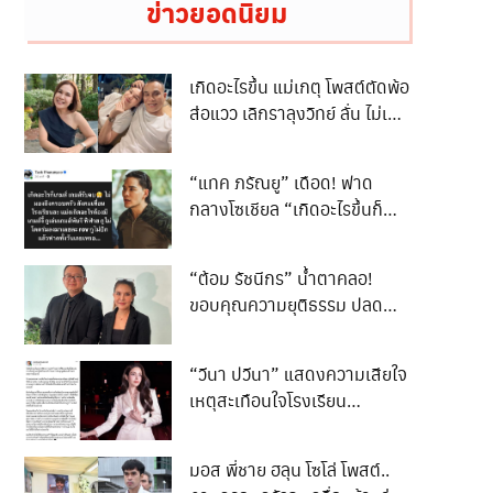
ข่าวยอดนิยม
เกิดอะไรขึ้น แม่เกตุ โพสต์ตัดพ้อ
ส่อแวว เลิกราลุงวิทย์ ลั่น ไม่เคย
สมหวังเรื่องความรัก พร้อม
กลับมารักตัวเอง
“แทค ภรัณยู” เดือด! ฟาด
กลางโซเชียล “เกิดอะไรขึ้นก็
เกมรับจบ”
“ต้อม รัชนีกร” น้ำตาคลอ!
ขอบคุณความยุติธรรม ปลด
ล็อกชีวิต 3 ปี
“วีนา ปวีนา” แสดงความเสียใจ
เหตุสะเทือนใจโรงเรียน
เทพศิรินทร์ นนทบุรี
มอส พี่ชาย ฮลุน โซโล่ โพสต์..