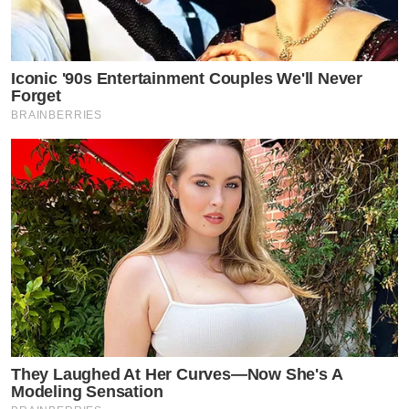
Iconic '90s Entertainment Couples We'll Never
Forget
BRAINBERRIES
ดิฉันว่าลองฟ้องเหมือนคนอื่นดูบ้างดีกว่าค่ะพี่กระแต เขาจะ
ได้รู้ว่าทุกอย่างต้องใช้เงิน ไม่ใช่จะมาด่ากันฟรีๆ, ไม่ต้องมา
สงสารเขาจ้าาา!? ขายเสียงหรือขายอะไรถามมาได้ไงคะเอ่ย
They Laughed At Her Curves—Now She's A
Modeling Sensation
เคยไปดูเขาแสดงสดหรือยังร้องเต้นบนส้นสูงเป็นชั่วโมงตี