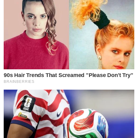
ขอแนะนำ
โฟมล้างหน้า หรือโฟมลดสิว นวัตกรรมใหม่ที่คิดค้นเพื่อ
ปกป้องผิวจาก PM 2.5 เชื้อไวรัสและแบคทีเรีย ด้วย
นวัตกรรม Exo-P จุลินทรีย์ธรรมชาติจากประเทศฝรั่งเศส ทำ
หน้าที่เป็นเกราะใส ให้ผิวปลอดภัยจากฝุ่น
และบำรุงด้วยเซรั่มสาหร่ายสีน้ำตาลรวมทั้งป้องกันการเกิด
สิว ลดอาการผิวอักเสบ
90s Hair Trends That Screamed "Please Don't Try"
BRAINBERRIES
กดลิ้งค์รับข้อมูล โฟมเซรั่ม เพิ่มเติ่มได้ที่ Link ด้านล่าง
https://www.tvpoolreward.com/salepagefoamoffice/co
รู้สึกอ่อนเพลีย ปวดชายโครงขวา หรือไม่ ถ้าใช่มาทางนี้ ท่าน
อาจจะมีภาวะเป็นไขมันพอกตับ หรือตับอักเสบ อาจจะ
ทำให้เกิดเป็นมะเร็งตับได้ในอนาคต เพื่อป้องกัน หรือลด