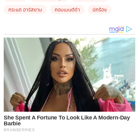
กระแต อาร์สยาม
คอมเมนต์ด่า
นักร้อง
เชื่อมั้ย…? มันยังมีมนุษย์กลุ่มนี้อีกเยอะเลยจริงๆ🙈 แล้วรูป
โปรไฟล์แต่ละเมนต์อ่ะ 🤣 โอ้ยยยย!!
ที่โพสต์เพราะอยากเป็นกำลังใจให้กับใครก็ตามที่โดนแบบ
ไม่ได้มาช่วยดูแลฉัน
แตรอยู่ จงอย่าสนใจ เพราะเมนต์พวกนี้
ยามเจ็บป่วย ไม่มีค่า ไม่ได้สนับสนุนเรา
จงทำในสิ่งที่เรารัก
จงมีความสุข และใช้ชีวิตในแบบที่เราอยากเป็นต่อ
ไป….Don’t care
#สวยรวยปังต่อไป เธอ หยุด ฉัน ไม่ได้ หรอกกก!! แบร่😛😎
She Spent A Fortune To Look Like A Modern-Day
Barbie
BRAINBERRIES