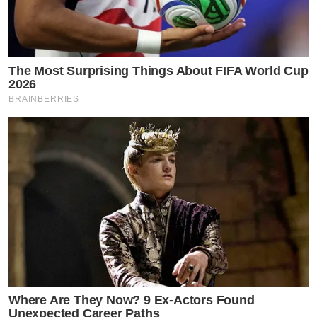
ภาวะดังกล่าวขอเสนอ ผลิตภัณฑ์อาหารเสริม
ของ Tvpool นั่นคือ Heokkaetione Complex ที่จะช่วยบำรุง
ฟื้นฟู และลดไขมันพอกตับ รวมทั้งสายปาร์ตี้ จำเป็นต้อง
The Most Surprising Things About FIFA World Cup
ดูแลตับ
2026
BRAINBERRIES
กดลิ้งค์รับข้อมูล อาหารเสริมบำรุงตับ เพิ่มเติ่มได้ที่ Link
ด้านล่าง
https://www.tvpoolreward.com/salepageheokkaetioneof
by TVPOOL ONLINE
Where Are They Now? 9 Ex-Actors Found
Unexpected Career Paths