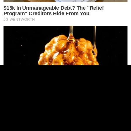
$15k In Unmanageable Debt? The "Relief
Program" Creditors Hide From You
JG WENTWORTH
Endocrinologist: If You Have Diabetes, Read This
Before It's Removed!
GLYCOGEN SUPPORT