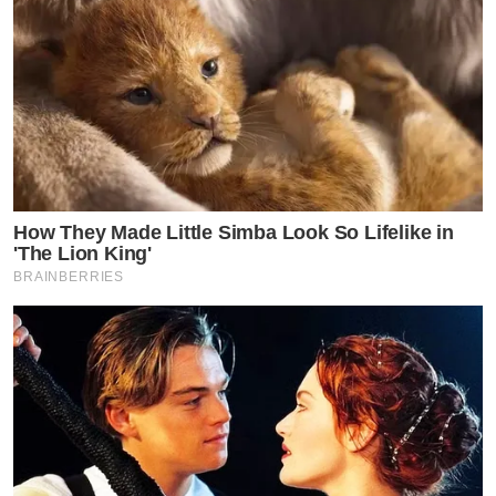
ฟ้องเลยจ้าแม่, ผู้หญิงด้วยกันดูถูกกันเอง แล้ว
ช่างแซะ
ว่า
ผญ.พวกนี้คืออายุก็มากพอสมควร ทำไมความเป็นผู้ใหญ่แต่
ไม่มีวุฒิเลย, ฟ้องบ้างเถอะค่ะ ไม่ชอบให้ใครมาคอมเม้นแบบ
นี้ใส่ไอดอล, คำขอโทษ คือเงินสดเท่านั้นจ้า ฟ้องงง
How They Made Little Simba Look So Lifelike in
'The Lion King'
BRAINBERRIES