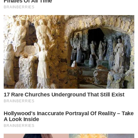
Finales Of All Time
BRAINBERRIES
ขอบคุณภาพจาก IG :
@krataersiam8
17 Rare Churches Underground That Still Exist
BRAINBERRIES
Hollywood's Inaccurate Portrayal Of Reality – Take
A Look Inside
BRAINBERRIES