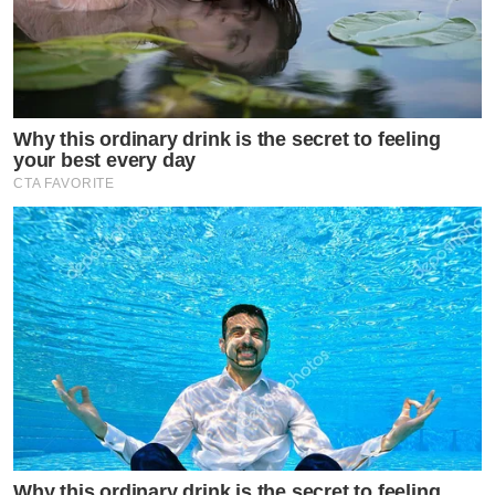
ขอแนะนำ
โฟมล้างหน้า หรือโฟมลดสิว นวัตกรรมใหม่ที่คิดค้นเพื่อ
Why this ordinary drink is the secret to feeling
your best every day
ปกป้องผิวจาก PM 2.5 เชื้อไวรัสและแบคทีเรีย ด้วย
CTA FAVORITE
นวัตกรรม Exo-P จุลินทรีย์ธรรมชาติจากประเทศฝรั่งเศส ทำ
หน้าที่เป็นเกราะใส ให้ผิวปลอดภัยจากฝุ่น
และบำรุงด้วยเซรั่มสาหร่ายสีน้ำตาลรวมทั้งป้องกันการเกิด
สิว ลดอาการผิวอักเสบ
กดลิ้งค์รับข้อมูล โฟมเซรั่ม เพิ่มเติ่มได้ที่ Link ด้านล่าง
https://www.tvpoolreward.com/salepagefoamoffice/co
Why this ordinary drink is the secret to feeling