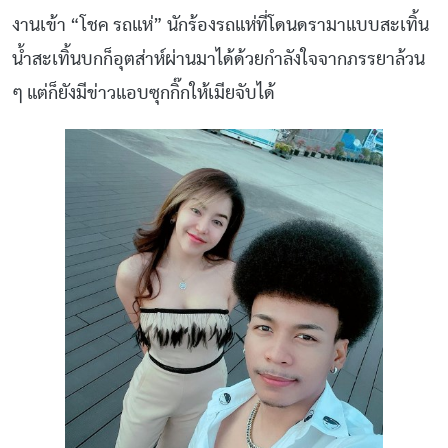
งานเข้า “โชค รถแห่” นักร้องรถแห่ที่โดนดรามาแบบสะเทิ้น
น้ำสะเทิ้นบกก็อุตส่าห์ผ่านมาได้ด้วยกำลังใจจากภรรยาล้วน
ๆ แต่ก็ยังมีข่าวแอบซุกกิ๊กให้เมียจับได้