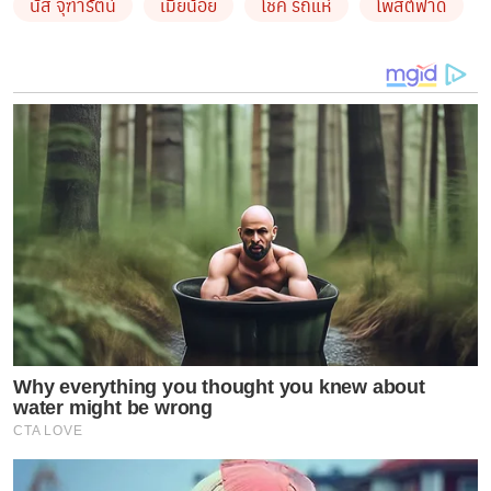
นัส จุฑารัตน์
เมียน้อย
โชค รถแห่
โพสต์ฟาด
โดยสาวนัสยังแคปโพสต์ ๆ หนึ่งซึ่งคาดว่าเป็นของเมียน้อย
เจ้ากรรม ที่ว่า
“มีคนมาบอกว่า ฉันมีเสี่ยเลี้ยงขอพูดหน่อยนะ สู้ อดทน
ทำงานมาโดยลำพัง เหนื่อยกับตัวเองตลอดอะไรคือเสี่ยเลี้ยง
ขอโทษนะค่ะ แล้วไม่เคยคิดอยากยุ่งวุ่นวาย หรืออยากไป
แทรกกลาง ระหว่างใครเลยทุกวันนี้ หาเงิน ทำงาน ปวดหัว
ปวดหลังก็เพียงพอแล้ว หาเวลานอนให้เยอะๆ ให้ได้ก่อนถ้ามี
เสี่ยเลี้ยง เดือนละแสนๆ หนูคงรวย พ่อแม่ก็คงสุขสบายไป
Why everything you thought you knew about
นานแล้วก่อนจะพูดอะไร ถ้าไม่เห็นจริง ไม่มีจริงก็อย่าไปพูด
water might be wrong
เลยคะ
CTA LOVE
เสียความรู้สึกแถะ”