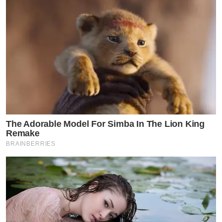
เมนต์ยังกล่าวอีกว่าให้เก็บรวบรวหลักฐานแล้วฟ้องไปเลยยย
ข่าวอื่น ๆ ที่น่าสนใจ
“แพรรี่” ฟาด วัดดัง หลังเห็นภาพที่ไม่ถูกต้องแบบ
นี้
The Adorable Model For Simba In The Lion King
Remake
“บิวกิ้น”สุดปลื้มใจ หลังบัตรคอน! “Billkin
BRAINBERRIES
Tempo Concert” หมดเกลี้ยงใน5นาที