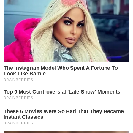
The Instagram Model Who Spent A Fortune To
Look Like Barbie
BRAINBERRIES
Top 9 Most Controversial 'Late Show' Moments
สาวนัดก็โพสต์ฟาดกลับแบบจุก ๆ ว่า “ไม่เคยคิดอยากยุ่ง
BRAINBERRIES
วุ่นวาย หรือไปแทรกกลาง ระหว่างใคร แต่แอบไปเซิงกัน
These 6 Movies Were So Bad That They Became
ตลอด งงนะ” ว้ายยยแรงอยู่นะ ชาวเน็ตไม่รอช้าแห่ขอวาร์ป
Instant Classics
BRAINBERRIES
เจ้าของโพสต์ดังกล่าว ไปสืบเสาะหากับเองก็มี หลายคอม