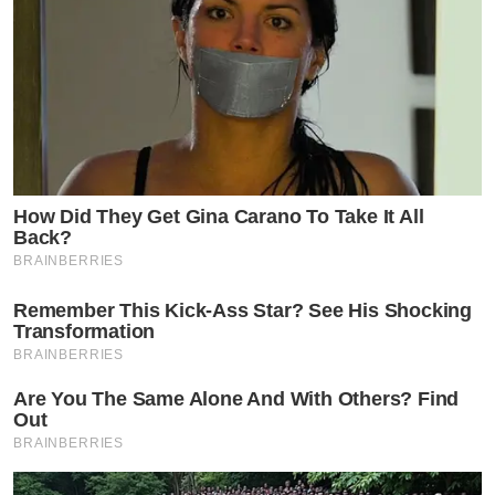
https://www.tvpoolreward.com/salepageheokkaetioneof
How Did They Get Gina Carano To Take It All
Back?
BRAINBERRIES
Remember This Kick-Ass Star? See His Shocking
by TVPOOL ONLINE
Transformation
BRAINBERRIES
Are You The Same Alone And With Others? Find
Out
BRAINBERRIES