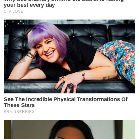
your best every day
CTA LOVE
รู้สึกอ่อนเพลีย ปวดชายโครงขวา หรือไม่ ถ้าใช่มาทางนี้ ท่าน
อาจจะมีภาวะเป็นไขมันพอกตับ หรือตับอักเสบ อาจจะ
ทำให้เกิดเป็นมะเร็งตับได้ในอนาคต เพื่อป้องกัน หรือลด
ภาวะดังกล่าวขอเสนอ ผลิตภัณฑ์อาหารเสริม
ของ Tvpool นั่นคือ Heokkaetione Complex ที่จะช่วยบำรุง
ฟื้นฟู และลดไขมันพอกตับ รวมทั้งสายปาร์ตี้ จำเป็นต้อง
See The Incredible Physical Transformations Of
These Stars
ดูแลตับ
BRAINBERRIES
กดลิ้งค์รับข้อมูล อาหารเสริมบำรุงตับ เพิ่มเติ่มได้ที่ Link
ด้านล่าง