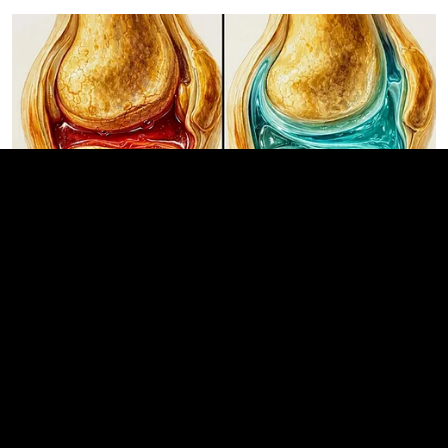
Arthrologist Begs To Stop Buying Knee Braces -
Do This Instead
FORGE BODY