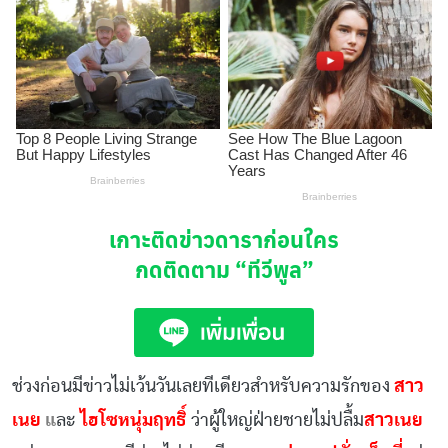
เกาะติดข่าวดาราก่อนใคร
กดติดตาม
“ทีวีพูล”
ช่วงก่อนมีข่าวไม่เว้นวันเลยทีเดียวสำหรับความรักของ
สาว
เนย
แ
ละ
ไฮโซหนุ่มฤทธิ์
ว่าผู้ใหญ่ฝ่ายชายไม่ปลื้ม
สาวเนย