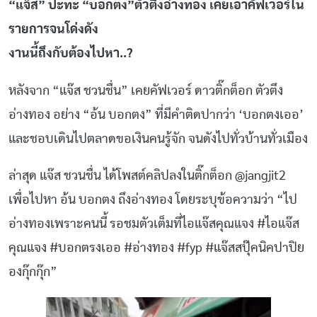
“แจ๊ส” ปะทะ “บอกตง”ตัวตึงอ่างทอง เคยเอาคัฟเวอร์ใน
รายการจนโด่งดัง
งานนี้ถึงกับต้องไปหา..?
หลังจาก “แจ๊ส ชวนชื่น” เคยคัฟเวอร์ ดาวติ๊กต็อก ตัวตึง
อ่างทอง อย่าง “อ้น บอกตง” ที่มีคำติดปากว่า ‘บอกตงเออ’
และชอบเดินไปตลาดขอเงินคนรู้จัก จนดังไปทั่วบ้านทั่วเมือง
ล่าสุด แจ๊ส ชวนชื่น ได้โพสต์คลิปลงในติ๊กต็อก @jangjit2
เพื่อไปหา อ้น บอกตง ถึงอ่างทอง โดยระบุข้อความว่า “ไป
อ่างทองเพราะคนนี้ รอชมตัวเต็มที่ไอแจ๊สคุณแจง #ไอแจ๊ส
คุณแจง #บอกตรงเออ #อ่างทอง #fyp #แจ๊สสปุ๊คนิคปาปิย
องกุ๊กกุ๊ก”