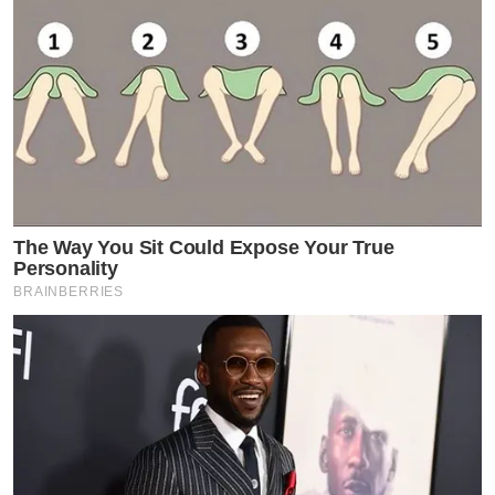
“โม อมีนา”ควงลูกทีมนางร้ายป้ายแดง แต่งชุดไทย ร่วม
สืบสานประเพณี “ลอยกระทง” 2566
คำแนะนำ อย่าปล่อยให้เครียด และสารพิษจากอาหาร
ทำร้ายสุขภาพคุณทุกวัน เพื่อป้องกันเราจำเป็นต้องทาน
อาหารเสริมบำรุงตับฮอกเก๊ตไธโอน ที่ประกอบด้วยสมุนไพร
หลักคือ ฮอกเก๊ตนามูจากเกาหลี ช่วยล้างสารพิษและบำรุง
ตับ อายุ35ปีขึ้นไป จำเป็นต้องทานวันละ1เม็ด เพราะตับ
The Way You Sit Could Expose Your True
Personality
เป็นอวัยวะที่รับของเสีย หากตับพังสุขภาพพัง
BRAINBERRIES
กดลิ้งค์รับข้อมูล อาหารเสริมบำรุงตับ จากเกาหลีเพิ่มเติ่ม
ได้ที่ Link ด้านล่าง
https://www.tvpoolreward.com/salepageheokkaetioneof
เมื่อสุขภาพดีแล้วจำเป็นต้องดูแลสุขภาพผิวด้วย
เราขอแนะนำ