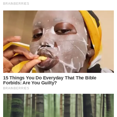
รายนี้ พร้อมกับให้ร้องเพลง หนุ่มฟ้อหล่อเฟี้ยว แบบเปลง
BRAINBERRIES
เนื้อเพลง ซึ่งก็ร้องได้ออกมาตามสไตล์ของ อ้น บอกตง ขณะ
ที่ สมาชิก TikTok @apple.576 หรือเจ๊เปิ้ล แม่ค้าในตลาด ผู้
ที่ถ่ายคลิปที่ทำให้คนรู้จัก อ้น บอกตง เพราะ อ้น ชอบมาขอ
เงิน ก็ได้โพสต์คลิปช่วงที่แจ๊ส และอ้นมาเจอกัน และ แจ๊ส ยัง
พาอ้นไปซื้อของที่อยากให้ด้วย
นอกจากนี้ สมาชิก TikTok @badtigerat_36000 เพื่อสนิท
ของ อ้น บอกตง ก็ได้โพสต์คลิปพา อ้น บอกตง ไปหา แจ๊ส
ชวนชื่น ที่นัดเจอกันที่ตลาดด้วย
15 Things You Do Everyday That The Bible
Forbids: Are You Guilty?
BRAINBERRIES