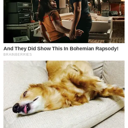
And They Did Show This In Bohemian Rapsody!
BRAINBERRIES