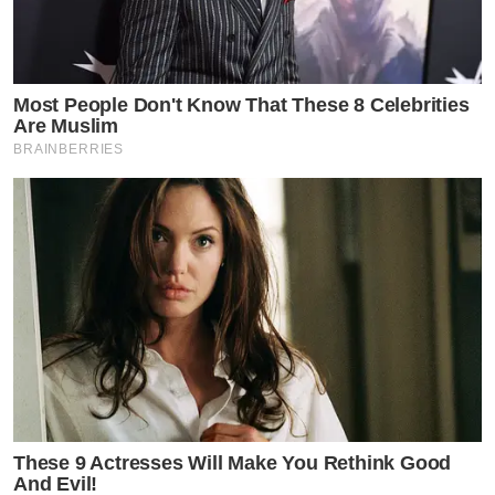
โฟมล้างหน้า24พลัส หนึ่งเดียวที่มีเซรั่มสาหร่ายตัวท๊อป มาส
ต์ทิ้งไว้30วิ ป้องกันสิว
แล้วล้างออก เติมเซรั่มเข้มข้น 24พลัส ป้องกันเหี่ยว
Most People Don't Know That These 8 Celebrities
Are Muslim
หลังจากนั้นทาครีมกันแดด24พลัส ป้องกันแสงยูวีและแสงสี
BRAINBERRIES
ฟ้า
ใช้3ผลิตภัณฑ์นี้ ควบคู่ผิวหน้าของคุณจะเปลี่ยนไปทันทีที่ใช้
ครั้งแรก ใช้ดีแล้วบอกต่อคนที่รัก
กดลิ้งค์รับข้อมูล โฟมเซรั่ม และครีมกันแดดและเซรั่มเข้มข้น
เพิ่มเติ่มได้ที่ Link ด้านล่าง
https://24plusthailand.com/
by TVPOOL ONLINE
These 9 Actresses Will Make You Rethink Good
And Evil!