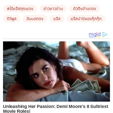
#ไอ้แจ๊สคุณแจง
ข่าวชาวบ้าน
ตัวตึงอ่างทอง
ทีวีพูล
อ้นบอกตง
แจ๊ส
แจ๊สปาปิยองกุ๊กกุ๊ก
ซึ่งในคลิป แจ๊ส ได้พา อ้น ไปเดินตลาด ถิ่นของดาวติ๊กต็อก
Unleashing Her Passion: Demi Moore's 8 Sultriest
Movie Roles!