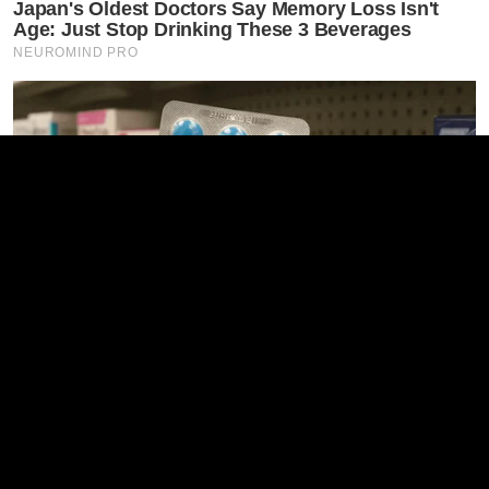
Japan's Oldest Doctors Say Memory Loss Isn't
Age: Just Stop Drinking These 3 Beverages
NEUROMIND PRO
Walgreens Hides This $1 Generic Viagra - Here's
Why
BOOSTARO