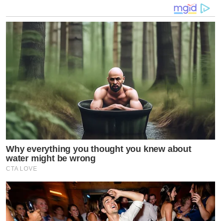
อาจบกพร่องลงบ้าง.. แต่ภรรยาผมไม่เลย
เธอเป็นคนที่เต็มที่ทุกบทบาท อยู่ในบทบาทการทำงานก็มุ่ง
มั่นตั้งใจ มีวินัย ในบทบาทแม่เธอให้ลูกแบบลูกสาวแทบสำลัก
ความสุข ให้ทั้งเวลาทั้งความรักความเอาใจใส่ และเธอก็มี
ทรรศนะคติที่ดีในการสอนลูก ลูกจึงเป็นเด็กดี เป็นเด็กธรรม
ดาๆ ที่มีความสุขมาก
ในบทบาทของการเป็นภรรยา เธอดูแลสามีตั้งแต่ปลายผม
ยันเล็บเท้า เหมือนดั่งภรรยาในยุครุ่นย่ารุ่นยาย ที่เราเคย
Why everything you thought you knew about
ได้ยินเรื่องราวเล่าขาน
เธอคืออภิชาตเมีย
ในตำนานของผม
water might be wrong
CTA LOVE
(ดูแลผมว่าเหนื่อยแล้วเธอยังเผื่อแผ่ดูแลไปถึงครอบครัวและ
เครือญาติผมด้วย)
ในบทบาทเพื่อผู้อื่น เธอนั่งตอบแชทแม่ผู้มีบุตรยากวันละ