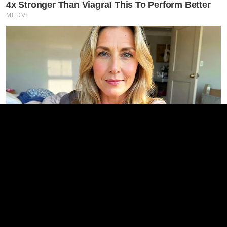
4x Stronger Than Viagra! This To Perform Better
MEDVI
Men Over 40 Are Instantly Ditching Prescription
Pills For These 4x Stronger Pills
MEDVI