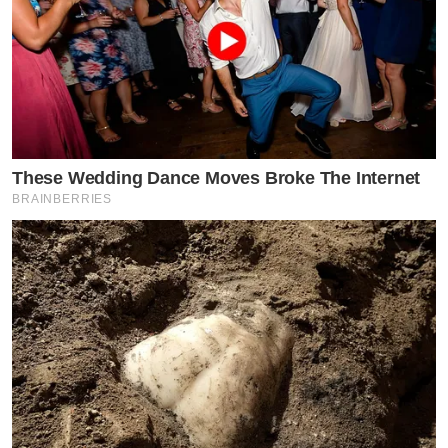
เป็นร้อยเคส แต่ละปีไม่ต่ำกว่าสามหมื่นแชททุกวันไม่เคยมีวัน
หยุด เธอบอกผมว่าเธอค้นพบความสุขในชีวิตแล้ว คือการได้
เห็นความสำเร็จของแม่ๆในเพจ เธอไม่รู้สึกว่านี่คือภาระงาน
แต่เธอภูมิใจที่ได้ทำ
สุขสันต์วันเกิดนะครับคุณภรรยาสุดที่รัก สามีและลูกรักคุณ
These Wedding Dance Moves Broke The Internet
BRAINBERRIES
แม่มากๆ ปีนี้เราจะมีสมาชิกใหม่อีกหนึ่ง ขอให้แม่ก้อยสุข
ภาพเเข็งแรงเป็นซุปเปอร์มัมของพวกเราตลอดไป
ที่ดิน 60 ไร่ในบ้านเกิดของเธอที่ปะป๊าซื้อให้ เทียบไม่ได้เลย
กับความดีที่เเม่ก้อยมอบให้พวกเรา อย่าว่าเเต่กระดาษ 7 ใบ
นี้เลย ชีวิตของปะป๊าก็มอบให้แม่ก้อยได้ครับ
รักแม่ก้อย