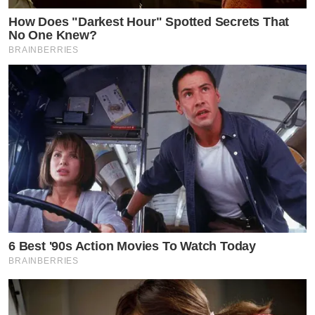
How Does "Darkest Hour" Spotted Secrets That
No One Knew?
BRAINBERRIES
6 Best '90s Action Movies To Watch Today
BRAINBERRIES