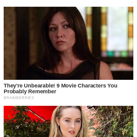
เติ่มได้ที่ Link ด้านล่าง
https://www.tvpoolreward.com/salepageheokkaetione
เมื่อสุขภาพดีแล้วจำเป็นต้องดูแลสุขภาพผิวด้วย
เราขอแนะนำ
โฟมล้างหน้า24พลัส หนึ่งเดียวที่มีเซรั่มสาหร่ายตัวท๊อป
มาสต์ทิ้งไว้30วิ ป้องกันสิว
They're Unbearable! 9 Movie Characters You
Probably Remember
BRAINBERRIES
แล้วล้างออก เติมเซรั่มเข้มข้น 24พลัส ป้องกันเหี่ยว
หลังจากนั้นทาครีมกันแดด24พลัส ป้องกันแสงยูวีและแสง
สีฟ้า
อ่านเพิ่ม