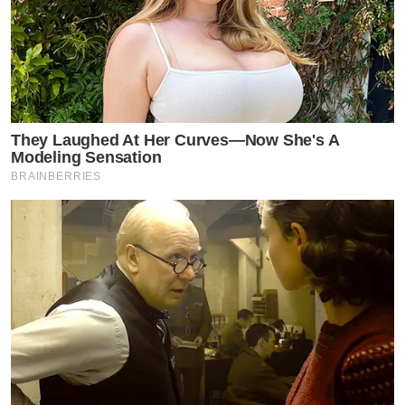
ใช้3ผลิตภัณฑ์นี้ ควบคู่ผิวหน้าของคุณจะเปลี่ยนไปทันทีที่
ใช้ครั้งแรก ใช้ดีแล้วบอกต่อคนที่รัก
กดลิ้งค์รับข้อมูล โฟมเซรั่ม และครีมกันแดดและเซรั่มเข้ม
ข้นเพิ่มเติ่มได้ที่ Link ด้านล่าง
They Laughed At Her Curves—Now She's A
Modeling Sensation
https://24plusthailand.com/
BRAINBERRIES