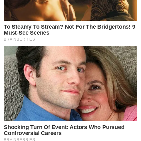
ข่าวที่น่าสนใจ
To Steamy To Stream? Not For The Bridgertons! 9
Must-See Scenes
ชาวเน็ตจอดรถทัวร์ ไอจี เบียร์ เดอะวอยซ์ รอฟัง
BRAINBERRIES
ความจริงกันเต็ม!!
ป่วยส่งท้ายปี มิลลิตรวจพบซีสต์ที่เส้นเสียง !
ปัจจุบันหลายคนชอบนอนดึกกันจนติดเป็นนิสัย จะให้แก้
ก็ยากเย็น แต่หารู้ไม่ว่ายิ่งนอนดึก ยิ่งเสี่ยงต่อภาวะไขมัน
พอกตับ และโรคตับอื่นๆ อีกหลายชนิด! เพราะตับเป็น
อวัยวะที่รับของเสีย หากตับพังสุขภาพพัง
Shocking Turn Of Event: Actors Who Pursued
Controversial Careers
กดลิ้งค์รับข้อมูล อาหารเสริมบำรุงตับ จากเกาหลีเพิ่ม
BRAINBERRIES