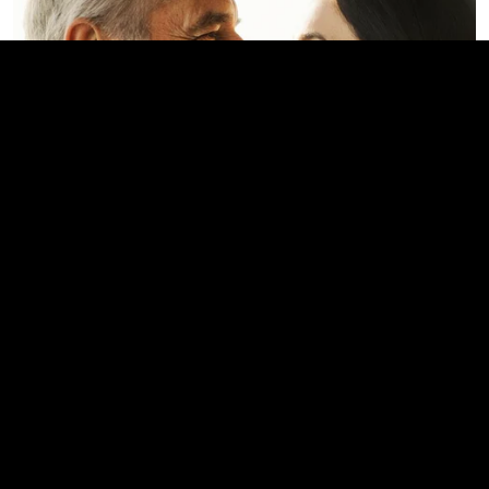
How To Get An Erection Even After 60!
MEDVI