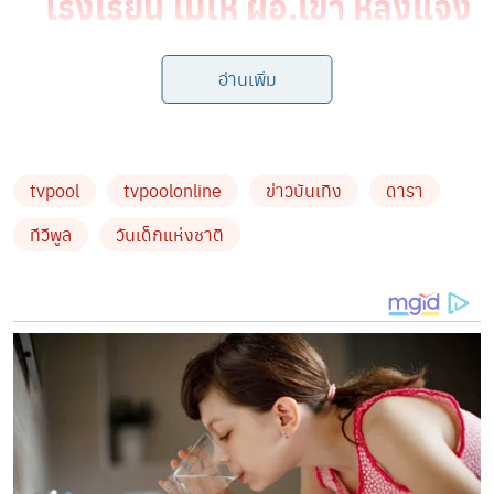
โรงเรียน ไม่ให้ ผอ.เข้า หลังแจ้ง
ความจับเด็กโพสต์ภาพอาหาร
อ่านเพิ่ม
กลางวัน
tvpool
tvpoolonline
ข่าวบันเทิง
ดารา
เป็นธรรมเนียมในทุกปี เมื่อถึงวันเด็กแห่งชาติ ที่เหล่าดารา
ทีวีพูล
วันเด็กแห่งชาติ
คนดัง มักจะนำภาพสมัยเด็กๆ มาโพสต์ลง IG ให้แฟนๆ ได้ชม
กัน ซึ่งหลายคนก็ฉายแววความน่ารัก สดใส หน้าตาดีตั้งแต่ยัง
เล็ก จนปัจจุบันก็ยิ่งดูดี มีความปัง
ล่าสุด ในวันเด็กแห่งชาติปีนี้ ก็มีเหล่าดารา คนดัง ลงรูปย้อน
วัยกันอีกเช่นเคย งานนี้เราเลยขอนำโพสต์ของดารา คนดัง
กับรูปสมัยเด็กมาฝากให้แฟนๆ ได้ชมกันค่ะ ว่าแต่เห็นแล้วจำ