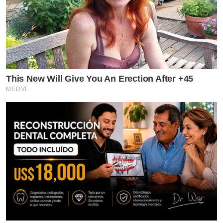
This New Will Give You An Erection After +45
MEDVI