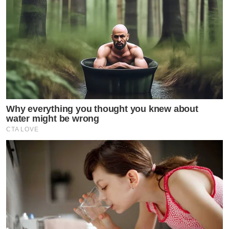
ล่าสุด
บีม กวี
และ
ออย อฏิพรณ์
ก็ได้ไลฟ์สดพร้อมพูดถึง
เรื่องราวดราม่าที่เกิดขึ้น โดยทาง
พ่อบีม
เผยว่า มันเคยเกิด
ขึ้นกับตนเองเหมือนกัน ตอนเป็น D2B มี 3 คน แฟนคลับจะ
ให้คนนี้ แต่อีก 2 คนก็จะเอามาฝากเฉยๆ ซึ่งตนเข้าใจ โลก
ไม่มีอะไรที่เท่าเทียมกันร้อยเปอร์เซ็นต์อยู่แล้ว
ส่วน
แม่ออย
กล่าวต่อว่า พอมาถึงบ้านของทุกอย่างก็เอามา
Why everything you thought you knew about
water might be wrong
รวมกัน สุดท้ายก็เล่นด้วยกัน ไม่ได้แยก ไม่มีอันไหนเป็นของ
CTA LOVE
ใคร ย้ำว่านี่ไม่ใช่เรื่องใหญ่ บางทีมีคนดราม่าว่าทำไมแฟน
คลับให้คนนี้ ไม่ให้คนนั้น คนเป็นพ่อแม่ก็พยายามจะบาลานซ์
และไม่อยากให้เกิดดราม่าหรือจับผิดอะไรขนาดนั้น เพราะ
สุดท้ายคนที่เขาให้ของจะเสียใจที่เขาถูกตำหนิ ทั้งที่เขามี
เจตนาที่ดี การทีครอบครัวมาถึงตรงนี้ก็อยากจะให้ทุกคนมี
ความสุข และขอบคุณที่รักและเอ็นดูลูกๆ ทั้งสองคน