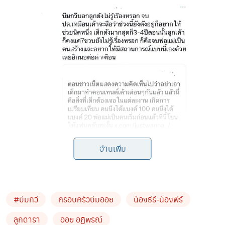
อ่านเพิ่ม
#บีมกวี​
ครอบครัวบีมออย
น้องธีร์-น้องพีร์
ลูกดารา
ออย อฏิพรณ์