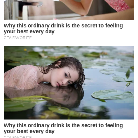
Why this ordinary drink is the secret to feeling
your best every day
☀️ใครที่ต้องทำงานกลางแจ้ง กลางแดดต้องระวัง❗️
CTA FAVORITE
เพราะถึงแม้ ‘ร้อน ตับ แตก’ จะไม่มีจริง
🥵แต่ “ร้อน จน ตับ วาย” นั้นมีจริง‼️
.
📌โรคลมแดด หรือ heat stroke นั้น
เป็นภาวะที่ร่างกายมีอุณภูมิสูงเกิน 40 องศาเซลเซียส🌡️
.
😵‍💫จนทำให้เกิดอาการ วิงเวียนศีรษะ สับสน
พูดไม่ชัด กระสับกระส่าย เห็นภาพหลอน
Why this ordinary drink is the secret to feeling
ไปจนถึงหมดสติ กดลิ้งค์รับข้อมูล อาหารเสริมบำรุงตับ จาก
your best every day
เกาหลีเพิ่มเติ่มได้ที่ Link ด้านล่าง
CTA FAVORITE