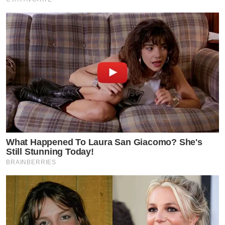
https://www.tvpoolreward.com/salepageheokkaetioneof
เมื่อสุขภาพดีแล้วจำเป็นต้องดูแลสุขภาพผิวด้วย
เราขอแนะนำ
โฟมล้างหน้า24พลัส หนึ่งเดียวที่มีเซรั่มสาหร่ายตัวท๊อป มาส
ต์ทิ้งไว้30วิ ป้องกันสิว
แล้วล้างออก เติมเซรั่มเข้มข้น 24พลัส ป้องกันเหี่ยว
หลังจากนั้นทาครีมกันแดด24พลัส ป้องกันแสงยูวีและแสงสี
What Happened To Laura San Giacomo? She's
ฟ้า
Still Stunning Today!
ใช้3ผลิตภัณฑ์นี้ ควบคู่ผิวหน้าของคุณจะเปลี่ยนไปทันทีที่ใช้
BRAINBERRIES
ครั้งแรก ใช้ดีแล้วบอกต่อคนที่รัก
กดลิ้งค์รับข้อมูล โฟมเซรั่ม และครีมกันแดดและเซรั่มเข้มข้น
เพิ่มเติ่มได้ที่ Link ด้านล่าง