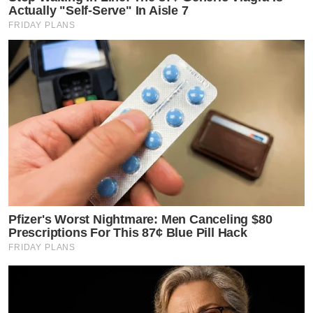
Actually "Self-Serve" In Aisle 7
FRIDAY PLANS
Pfizer's Worst Nightmare: Men Canceling $80
Prescriptions For This 87¢ Blue Pill Hack
FRIDAY PLANS