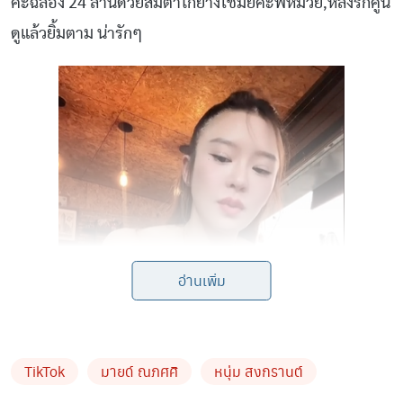
ค่ะฉลอง 24 ล้านด้วยส้มตำไก่ย่างใช่มั้ยคะพี่หมวย,หลงรักคู่นี้
ดูแล้วยิ้มตาม น่ารักๆ
อ่านเพิ่ม
TikTok
มายด์ ณภศศิ
หนุ่ม สงกรานต์