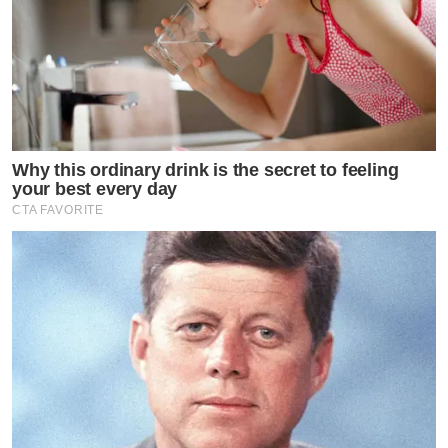
Why this ordinary drink is the secret to feeling
your best every day
CTA FAVORITE
ข่าวที่น่าสนใจ
ว๊าว “แอลลี่” ฉลองเบิร์ธเดย์วัย 20 ปี
กลางกรุงปารีส
เพจดังแฉต่อ พฤติกรรมเจ้าชายกบ
หลอกราพันเซลหลงรัก ใช้ปั่นกระแสเพื่อ