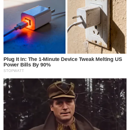
Plug It In: The 1-Minute Device Tweak Melting US
Power Bills By 90%
STOPWATT