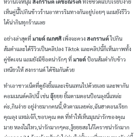
หวานใจหนุ่ม
สงกรานต์ เตชะณรงค์
ที่ใช้ชีวิตแบบเรียบง่าย
เห็นคู่นี้ไปกินข้าวร้านอาหารริมทางกันอยู่บ่อยๆ แถมยังรีวิว
ได้น่ากินทุกร้านเลย
อย่างล่าสุดที่
มายด์ ณภศศิ
เพิ่งจะควง
สงกรานต์
ไปกิน
ส้มตำและได้รีวิวเป็นคลิปลง Tiktok และคลิปนี้ก็เห็นภาพทั้ง
คู่ชัดเจน แถมยังมีช็อตน่ารักๆ ที่
มายด์
ป้อนส้มตำกับข้าว
เหนียวให้ สงกรานต์ ได้ชิมกันด้วย
ทำเอาชาวเน็ตที่ดูยังยิ้มและเขินแทนไปด้วยเลย และพากัน
คอมเมนต์คลิปนี้ เช่น
อุ๊
ยยย ยิ้มตามตอนป้อนลุงนี่แหล่ะ
ค่ะ,กินง่าย อยู่ง่ายมากคนนี้,หิวตามเลยค่ะ,ฉันฮาตอนเรียก
คุณลุง แหม่เจ้ก็,ขอบคุณ ตต ที่ทำให้เห็นมุมน่ารักของคุณ
มาย หลงไม่ไหว,น่ารักมากๆคะ,งู้ยยยสะใภ้โคราชน่ารักมาก