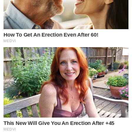
How To Get An Erection Even After 60!
MEDVI
This New Will Give You An Erection After +45
MEDVI