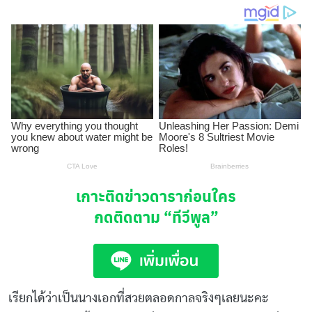
เกาะติดข่าวดาราก่อนใคร
กดติดตาม
“ทีวีพูล”
เรียกได้ว่าเป็นนางเอกที่สวยตลอดกาลจริงๆเลยนะคะ