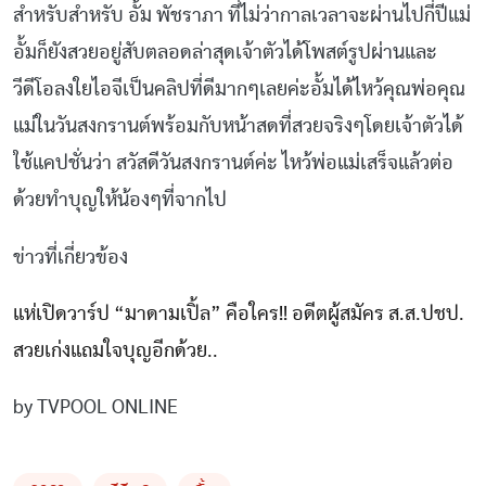
สำหรับสำหรับ อั้ม พัชราภา ที่ไม่ว่ากาลเวลาจะผ่านไปกี่ปีแม่
อั้มก็ยังสวยอยู่สับตลอดล่าสุดเจ้าตัวได้โพสต์รูปผ่านและ
วีดีโอลงใยไอจีเป็นคลิปที่ดีมากๆเลยค่ะอั้มได้ไหว้คุณพ่อคุณ
แม่ในวันสงกรานต์พร้อมกับหน้าสดที่สวยจริงๆโดยเจ้าตัวได้
ใช้แคปชั่นว่า สวัสดีวันสงกรานต์ค่ะ ไหว้พ่อแม่เสร็จแล้วต่อ
ด้วยทำบุญให้น้องๆที่จากไป
ข่าวที่เกี่ยวข้อง
แห่เปิดวาร์ป “มาดามเปิ้ล” คือใคร!! อดีตผู้สมัคร ส.ส.ปชป.
สวยเก่งแถมใจบุญอีกด้วย..
by TVPOOL ONLINE