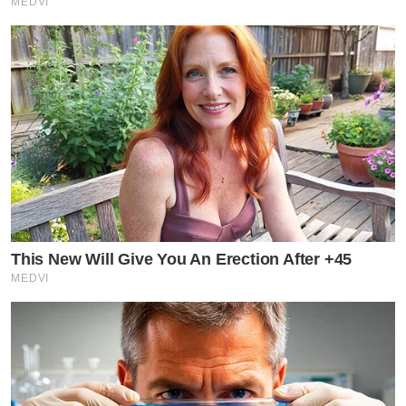
MEDVI
This New Will Give You An Erection After +45
MEDVI