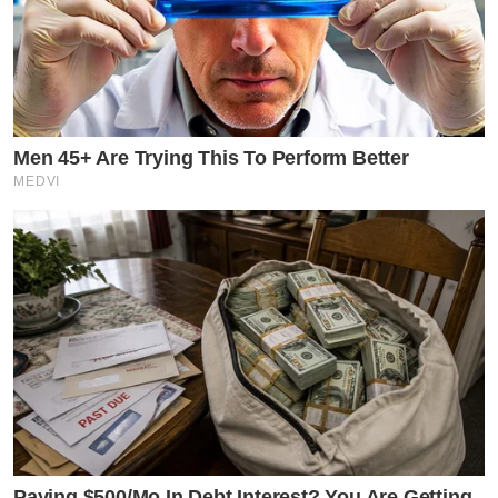
Men 45+ Are Trying This To Perform Better
MEDVI
Paying $500/Mo In Debt Interest? You Are Getting