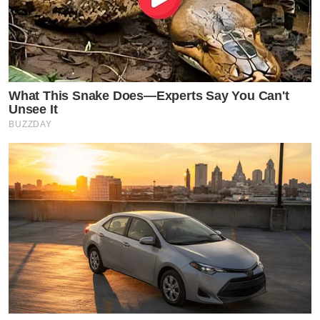
What This Snake Does—Experts Say You Can't
Unsee It
BUZZDAY