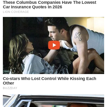
These Columbus Companies Have The Lowest
Car Insurance Quotes In 2026
LION COVERAGE
Co-stars Who Lost Control While Kissing Each
Other
BUZZDAY