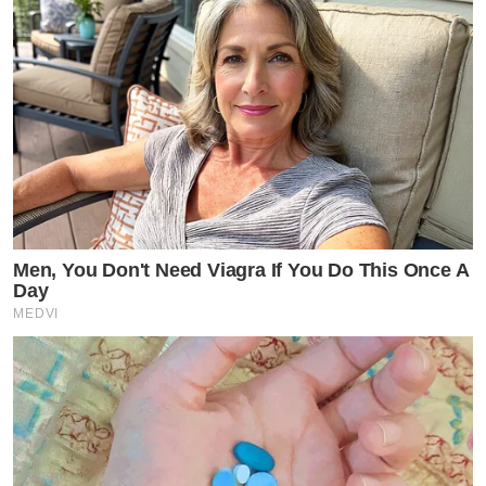
นาย ณภัทร เป็นคนออกแบบเอง และบรรยากาศความร่มรื่น
สีเขียวสบายตาทั้งสนามหญ้า และต้นไม้ใหญ่ทรงสวย ยิ่ง
ทำให้บ้านดูสวยน่าอยู่ไปอีก
ข่าวที่เกี่ยวข้อง
แพรรี่ ไพรวัลย์ สุดทน ฉะเดือด! #ทนายธรรมราช สึกมา
แล้วเป็นกะเทยมันผิดกฏหมายข้อไหน (ชมคลิป)
Men, You Don't Need Viagra If You Do This Once A
อนุทิน ตอบ ปรับครม. เกี่ยวอะไรกับพรรคร่วม เผยยังไม่
Day
ได้รับการติดต่อใดๆ เป็นหน้าที่ของนายก
MEDVI
by TVPOOL ONLINE