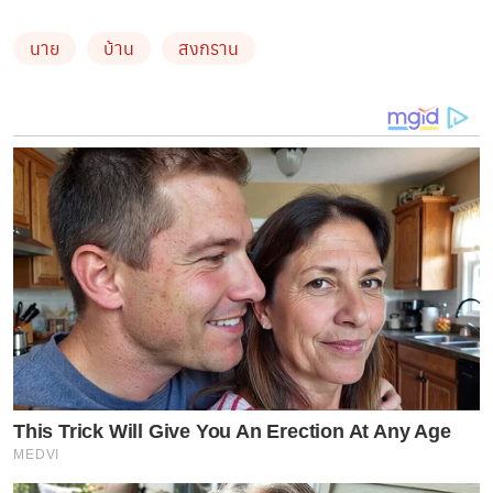
นาย
บ้าน
สงกราน
และนอกจากความหล่อแล้ว แน่นอนว่าต้องโฟกัสที่บ้านหลัง
ใหม่ของ
นาย ณภัทร
ที่ตอนนี้ดูเหมือนว่าจะเสร็จแล้ว แค่
This Trick Will Give You An Erection At Any Age
MEDVI
บรรยากาศภายนอกก็น่าอยู่มาก ทั้งบ้านที่ดูโมเดิร์นตามที่