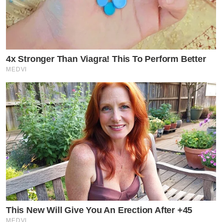
4x Stronger Than Viagra! This To Perform Better
MEDVI
This New Will Give You An Erection After +45
MEDVI