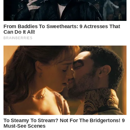
ถึงใจ แฟนคลับแห่ชื่นชม
by TVPOOL ONLINE
From Baddies To Sweethearts: 9 Actresses That
Can Do It All!
BRAINBERRIES
To Steamy To Stream? Not For The Bridgertons! 9
Must-See Scenes