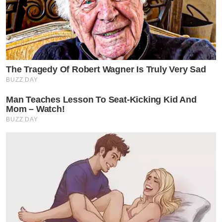
The Tragedy Of Robert Wagner Is Truly Very Sad
BUZZ DAY
Man Teaches Lesson To Seat-Kicking Kid And
Mom – Watch!
BUZZ DAY