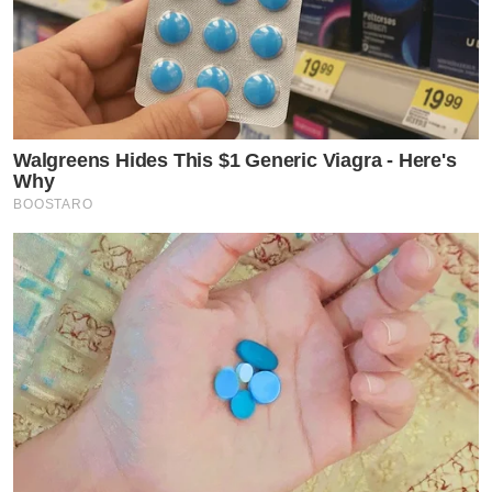
Walgreens Hides This $1 Generic Viagra - Here's
Why
BOOSTARO