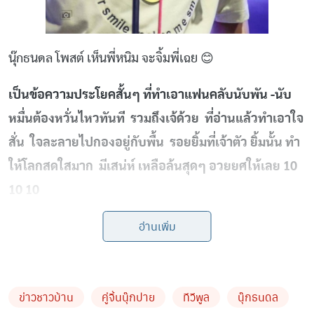
นุ๊กธนดล โพสต์ เห็นพี่หนิม จะจิ้มพี่เฉย 😊
เป็นข้อความประโยคสั้นๆ ที่ทําเอาแฟนคลับนับพัน -นับ
หมื่นต้องหวั่นไหวทันที รวมถึงเจ้ด้วย ที่อ่านแล้วทําเอาใจ
สั่น ใจละลายไปกองอยู่กับพื้น รอยยิ้มที่เจ้าตัว ยิ้มนั้น ทํา
ให้โลกสดใสมาก มีเสน่ห์ เหลือล้นสุดๆ อวยยศให้เลย 10
10 10
อ่านเพิ่ม
ข่าวชาวบ้าน
คู่จิ้นนุ๊กปาย
ทีวีพูล
นุ๊กธนดล