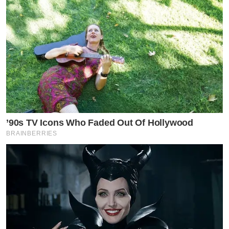
’90s TV Icons Who Faded Out Of Hollywood
ท่ามกลางแฟนคลับ คอมเมนต์ชื่นชมความน่ารัก ของนุ๊ก
BRAINBERRIES
ธนดล สนั่น
#ข่าวที่เกี่ยวข้อง
“นุ๊ก ธนดล” ขึ้นแท่นเจ้าของบริษัท “TND RICH” อย่าง
เป็นทางการ แฟนคลับแห่ยินดีแบบสนั่นหวันไหว
“นุ๊ก ธนดล” เผยภาพวันสบายๆ พร้อมแคปชั่นสบายๆแต่