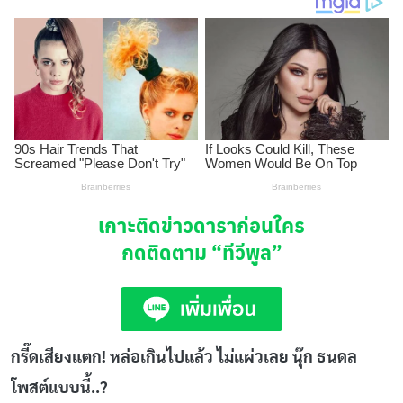
เกาะติดข่าวดาราก่อนใคร
กดติดตาม
“ทีวีพูล”
กรี๊ดเสียงแตก! หล่อเกินไปแล้ว ไม่แผ่วเลย นุ๊ก ธนดล
โพสต์แบบนี้..?