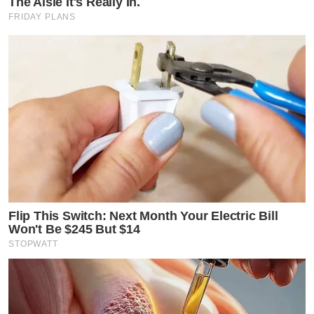
The Aisle It's Really In.
FRIDAY PLANS
Flip This Switch: Next Month Your Electric Bill
Won't Be $245 But $14
STOPWATT