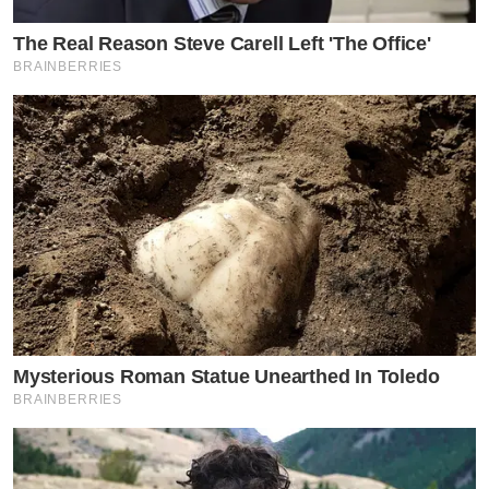
แล้ว”
The Real Reason Steve Carell Left 'The Office'
BRAINBERRIES
Mysterious Roman Statue Unearthed In Toledo
BRAINBERRIES