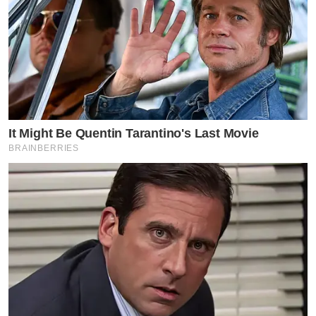
It Might Be Quentin Tarantino's Last Movie
BRAINBERRIES
“#ถึงผู้ประสงค์ไม่ดีที่มาคอมเมนต์ใช้คำหมิ่นประมาท ต่อ
จากนี้เราจะคุยกันด้วยกฎหมายเท่านั้น และขอบคุณทุกคนที่
เป็นกำลังใจและเป็นกัลยาณมิตรที่ดีให้ตั๊กนะคะ (ถ้าใครเห็น
คอมเมนต์ไม่ดีแคปส่งมาใน DM นะคะ เราจะจัดการให้ถึงที่
สุด) รบกวนแชร์์กันเยอะๆนะคะ เราได้ดำเนินคดีไปถึง3คน