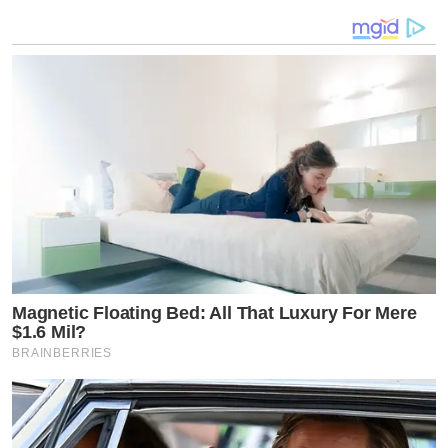
“และคนที่ใช้ถ้อยคำดูถูก หมิ่นประมาท หรือว่าร้ายคนอื่น
ด้วยคำพูดหรือข้อความหรือวิธีการใดๆ คุณควรรู้ว่าคุณไม่
ควรทำแบบนี้กับใคร เพราะสิ่งที่คุณทำมันจะย้อนกลับมาหา
คุณไม่ทางใดก็ทางหนึ่ง สังคมเราควรเคารพในสิทธิของกัน
Magnetic Floating Bed: All That Luxury For Mere
และกันมากกว่าที่จะมาบูลลี่ทำร้ายกัน”
$1.6 Mil?
BRAINBERRIES