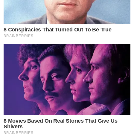
“ก้อย รัชวิน” อวยพรวันเกิดสุดซึ้ง “ตูน บอดี้สแลม”
ขอบคุณทำหน้าที่สามีได้อย่างไม่บกพร่อง
โมเมนต์น่ารัก “น้องโรเตอร์” จับชายกระโปรงให้ “พี่มิ
8 Conspiracies That Turned Out To Be True
ย่า” เพราะกลัวพี่สาวสะดุดล้ม งุ้ย!! หล่อละมุ่นแถมเทค
BRAINBERRIES
แคร์ดีสุดๆ ไม่แปลกคุณแม่ห่วงหนักมาก
by TVPOOL ONLINE
8 Movies Based On Real Stories That Give Us
Shivers
BRAINBERRIES