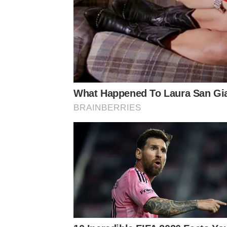
วันที่ 1 มิถุนายน 2567 ที่ผ่านมา เข้าสู่ร่มกาสาวพัสตร
ปลงผม ณ วัดบวรนิเวศราชวรวิหาร เผยฉายาทางธรรม 
อนุโมทนาบุญ
What Happened To Laura San Gia
BRAINBERRIES