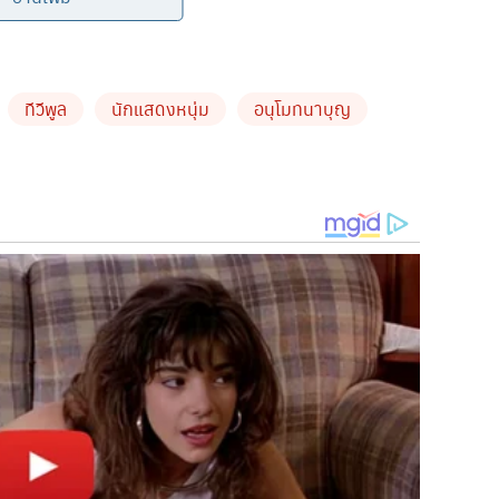
ทีวีพูล
นักแสดงหนุ่ม
อนุโมทนาบุญ