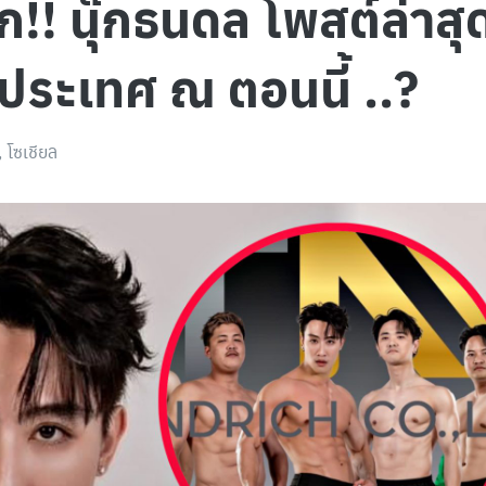
! นุ๊กธนดล โพสต์ล่าสุด 
ดในประเทศ ณ ตอนนี้ ..?
,
โซเชียล