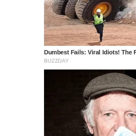
Dumbest Fails: Viral Idiots! The
BUZZDAY