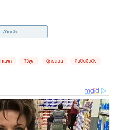
อ่านเพิ่ม
ซิกแพค
ทีวีพูล
นุ๊กธนดล
ศิลปินชื่อดัง