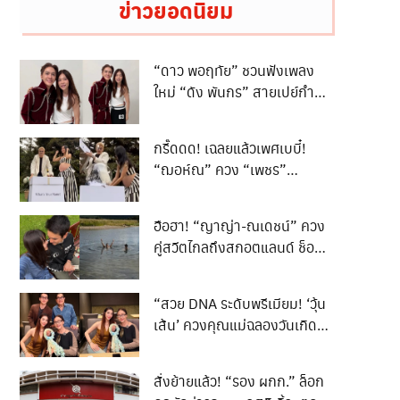
ข่าวยอดนิยม
“ดาว พอฤทัย” ชวนฟังเพลง
ใหม่ “ดัง พันกร” สายเปย์กำลัง
ใจ ไม่มีแผ่ว!
กรี๊ดดด! เฉลยแล้วเพศเบบี๋!
“ฌอห์ณ” ควง “เพชร”
ประกาศข่าวดีได้ “ลูกชาย” ตั้ง
ชื่อสุดซึ้ง “น้องจินดา” ส่อง
ฮือฮา! “ญาญ่า-ณเดชน์” ควง
ความหมายยิ่งใหญ่ ทำแฟน
คู่สวีตไกลถึงสกอตแลนด์ ช็อ
คลับยิ้มตามทั้งเมือง!
ตลงเล่นน้ำเซ็กซี่เบาๆ ทำเอา
ทะเลสาบหวานเจี๊ยบ!
“สวย DNA ระดับพรีเมียม! ‘วุ้น
เส้น’ ควงคุณแม่ฉลองวันเกิดวัย
71 ปี หน้าเด็กสู้กล้อง แม่ลูก
สวยเป๊ะแพ็กคู่!”
สั่งย้ายแล้ว! “รอง ผกก.” ล็อก