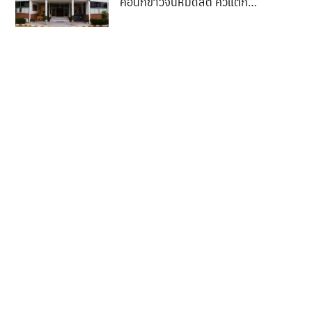
คอนักข่าวจนหมดสติ คิ้วแตก
เย็บ 12 เข็ม ตั้งกรรมการสอบ
ข้อเท็จจริง