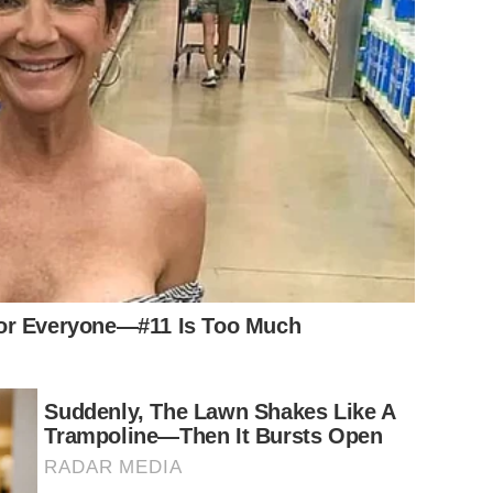
For Everyone—#11 Is Too Much
Suddenly, The Lawn Shakes Like A
Trampoline—Then It Bursts Open
RADAR MEDIA