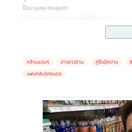
ป๊อป มงคล (คนดูแล)
Thawatchai Ae Seelapho(มือ คีย์บอร์ด)
Oazzy Bass Onstage(มือเบส)
Atiwat Wongsuwan (มือกีตาร์)
Sax Kongpol (มือกลอง)
กล้ามแน่นๆ
ข่าวชาวบ้าน
คู่จิ้นนุ๊กปาย
#RICHBAND
แฟนคลับนุ๊กธนดล
📸 :: Passawith Srikoonnawin