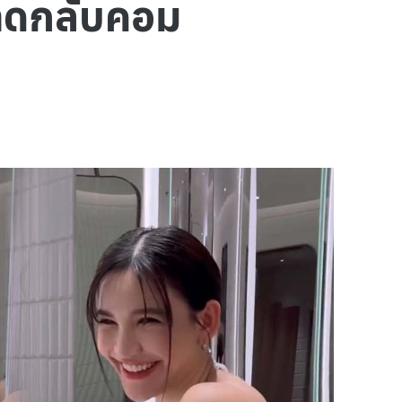
ฟาดกลับคอม