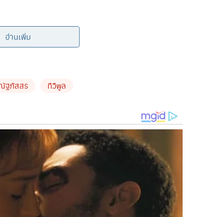
อ่านเพิ่ม
ดใจหลังสูญเสียลูกคนที่
่ได้
ณัฐภัสสร
ทีวีพูล
่างดี! อดีตพระเอกดัง
ไม่รอลงอาญา ยื่นขอ
บแต่ไม่ผ่าน