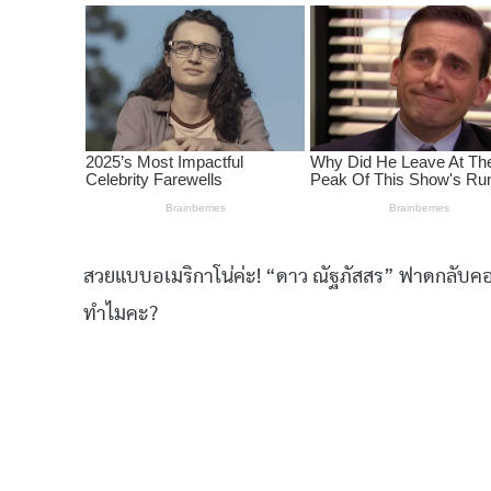
สวยแบบอเมริกาโน่ค่ะ! “ดาว ณัฐภัสสร” ฟาดกลับคอม
ทำไมคะ?