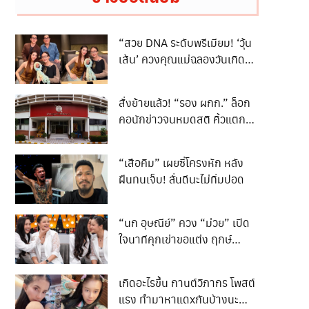
“สวย DNA ระดับพรีเมียม! ‘วุ้น
เส้น’ ควงคุณแม่ฉลองวันเกิดวัย
71 ปี หน้าเด็กสู้กล้อง แม่ลูก
สวยเป๊ะแพ็กคู่!”
สั่งย้ายแล้ว! “รอง ผกก.” ล็อก
คอนักข่าวจนหมดสติ คิ้วแตก
เย็บ 12 เข็ม ตั้งกรรมการสอบ
ข้อเท็จจริง
“เสือคิม” เผยซี่โครงหัก หลัง
ฝืนทนเจ็บ! ลั่นดีนะไม่ทิ่มปอด
“นก อุษณีย์” ควง “ม่วย” เปิด
ใจนาทีคุกเข่าขอแต่ง ฤกษ์
วิวาห์26 พ.ย. 69 บอกแม่ขำๆ
ไม่ยกให้จะพาหนี พร้อมเผยเรื่อง
เกิดอะไรขึ้น กานต์วิภากร โพสต์
ขนหัวลุกในออฟฟิศ!
แรง ทำมาหาแดxกันบ้างนะ