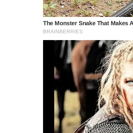
The Monster Snake That Makes 
BRAINBERRIES