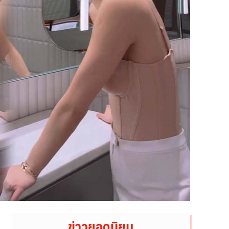
ข่าวยอดนิยม