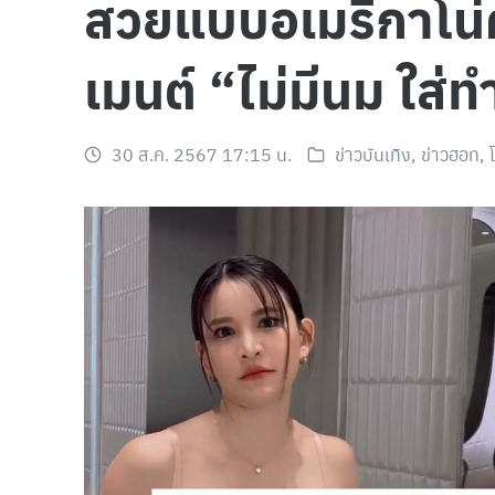
สวยแบบอเมริกาโน่
เมนต์ “ไม่มีนม ใส่
30 ส.ค. 2567 17:15 น.
ข่าวบันเทิง
,
ข่าวฮอท
,