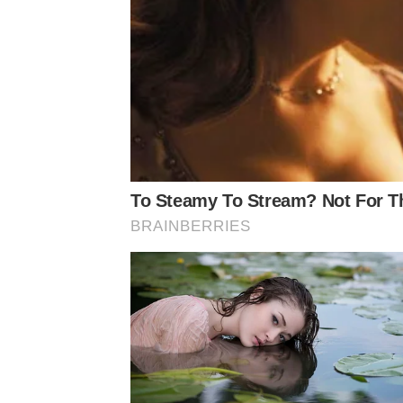
ถือเป็นหนึ่งตัวมัมที่ฟาดมาฟาดกลับแบบไม่เคยโกง สำ
คีย์บอร์ดเข้ามาคอมเมนต์เชิงลบอยู่ตลอด ล่าสุดเรีย
“ไม่มีนม ใส่ทำไมครับ” ซึ่งสาวดาว ก็เข้ามาตอบกลั
จ๊ะ สาวดาว ยังได้เอาคอมเมนต์ดังกล่าวมาแขวนลงใน
To Steamy To Stream? Not For T
มีนมก็ได้ ทำไมอ่ะ ก็สวยได้เหมือนกัน”
BRAINBERRIES