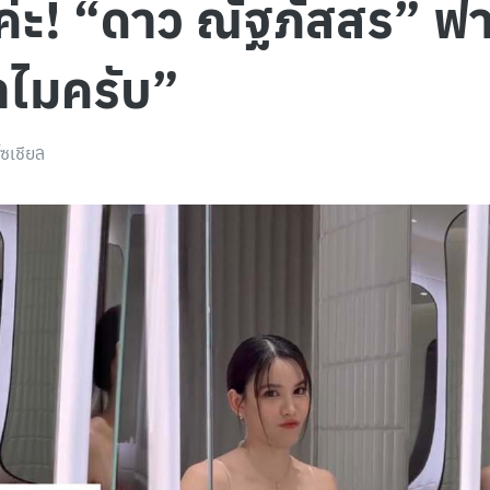
ค่ะ! “ดาว ณัฐภัสสร” 
ทำไมครับ”
โซเชียล