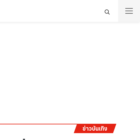
ข่าวบันเทิง