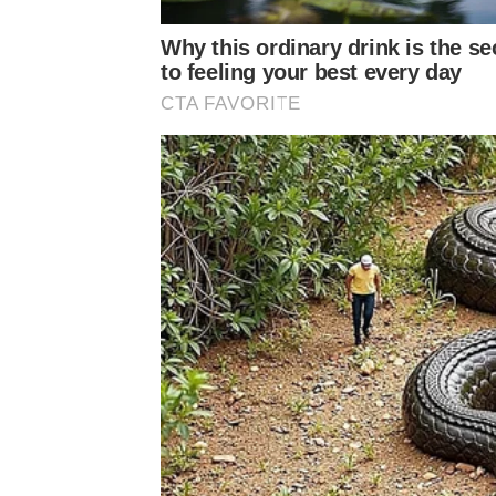
Why this ordinary drink is the se
to feeling your best every day
CTA FAVORITE