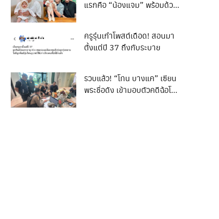
แรกคือ “น้องแจม” พร้อมด้วย
ภรรยา เอม รมิดา เดินทางไป
เข้าเยี่ยมและทำความเคารพ “ปู่
ครูรุ่นเก๋าโพสต์เดือด! สอนมา
เอก” เอกชัย ศรีวิชัย
ตั้งแต่ปี 37 ถึงกับระบาย
รวบแล้ว! “โทน บางแค” เซียน
พระชื่อดัง เข้ามอบตัวคดีฉ้อโกง
ประชาชน ปมขายกล้องส่องพระ