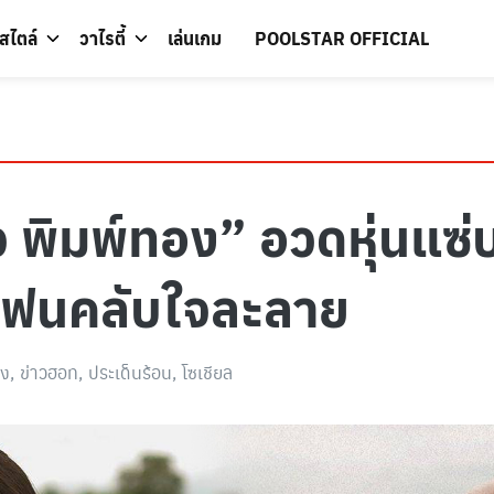
์สไตล์
วาไรตี้
เล่นเกม
POOLSTAR OFFICIAL
พิมพ์ทอง” อวดหุ่นแซ่บ!
่ แฟนคลับใจละลาย
ิง
,
ข่าวฮอท
,
ประเด็นร้อน
,
โซเชียล