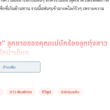
งความฮือฮาให้กับแฟนๆ อีกครั้ง เมื่อล่าสุดเจ้าตัวได้โพสต์ภาพ
าเซ็กซี่เกินต้านทาน งานนี้แฟนๆเข้ามากดไลก์รัวๆ เพราะความ
โล” ลูกชายของคุณแม่นักร้องลูกทุ่งสาว
กน่าเอ็นดู
จ 47 ยังแจ๋วววว แต่..เทอลืมไปรึเปล่า??
อ่านเพิ่ม
ดาว พิมพ์ทอง
ทีวีพูล
อวดหุ่นแซ่บ