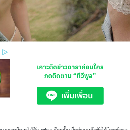
เกาะติดข่าวดาราก่อนใคร
กดติดตาม
“ทีวีพูล”