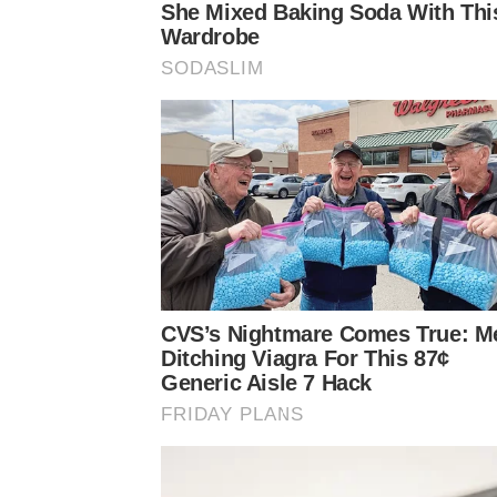
ที่ดูสมส่วนและผิวขาวเนียนละเอียดราวกับไข่มุก ท
She Mixed Baking Soda With Th
Wardrobe
“สวยมากค่ะพี่ดาว หุ่นดีมาก!”
SODASLIM
“ชุดนี้ปังมากเลยค่ะ เซ็กซี่เกินต้าน”
“ผิวขาวเนียนมาก น่าอิจฉาจัง”
“สวยน่ารักสดใสจริงๆ”
“สวยยยยยจริงด้วย เห็นด้วย 100%”
CVS’s Nightmare Comes True: M
Ditching Viagra For This 87¢
Generic Aisle 7 Hack
FRIDAY PLANS