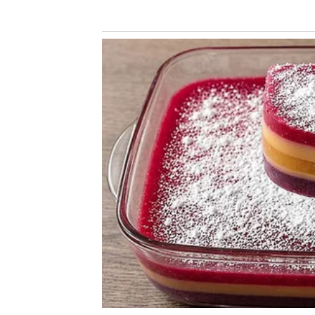
โดยดาว พิมพ์ทองมาในชุดชั้นในลูกไม้สีขาวโชว์ผิวขา
คูล ทำให้ภาพรวมออกมาดูเซ็กซี่แต่ก็ยังคงความเป็นแ
ไม่เพียงเท่านั้น ดาว พิมพ์ทองยังได้โพสท่าสวยๆ อ
และคอมเมนต์กันอย่างล้นหลาม ชื่นชมในความสวยงา