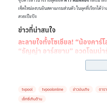
ซุปตาร์สาวนางร้ายสุดฮอต
ดาว พิมพ์ทอง
กลับมาสร้า
เซ็ตใหม่ลงบนอินสตาแกรมส่วนตัว ในลุคที่เรียกได้ว่
สวยเป๊ะปัง
ข่าวที่น่าสนใจ
ละลายใจทั้งโซเชียล! “น้องคาร์
“ธัญญ่า อาร์สยาม” อวดโฉมน่ารั
เพจดัง โพสต์ แม่แฮปปี้ หนูก็ดีใ
tvpool
tvpoolonline
ข่าวบันเทิง
ดารา
เซ็กซี่เกินต้าน