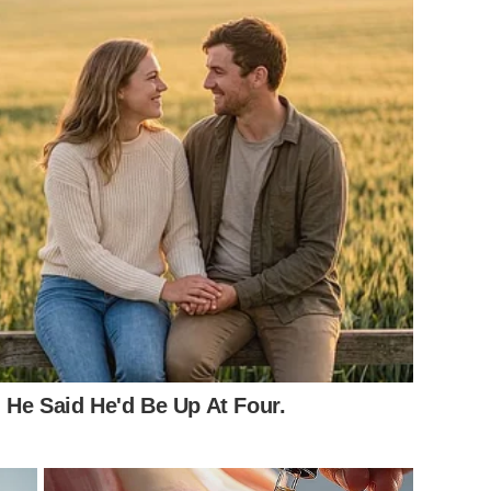
 He Said He'd Be Up At Four.