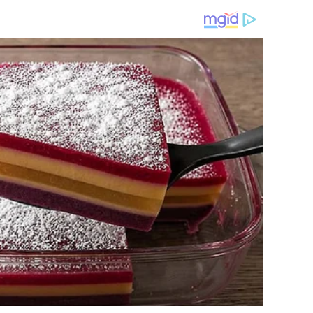
วเนียนละเอียด อวดหุ่นเป๊ะปัง พร้อมสวมทับด้วยเอี๊ยมยีนส์สุด
ฟชั่นนิสต้า
วดองศาความเซ็กซี่แบบจัดเต็ม ทำเอาแฟนๆ ต่างเข้ามากดไลก์
มและความมั่นใจของเธอ โดยเฉพาะอย่างยิ่งกับหน้าอกหน้าใจ