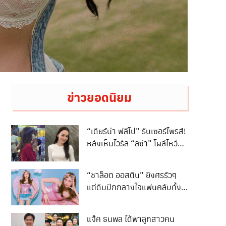
ข่าวยอดนิยม
“เดียร์น่า ฟลีโป” รับเซอร์ไพรส์!
หลังเห็นไวรัล “ลิซ่า” โผล่ไหว้
พระพิฆเนศห้วยขวาง
“ชาล็อต ออสติน” ยิงศรรัวๆ
แต่ดันปักกลางใจแฟนคลับทั้ง
ประเทศ
แจ๊ค ธนพล ได้พาลูกสาวคน