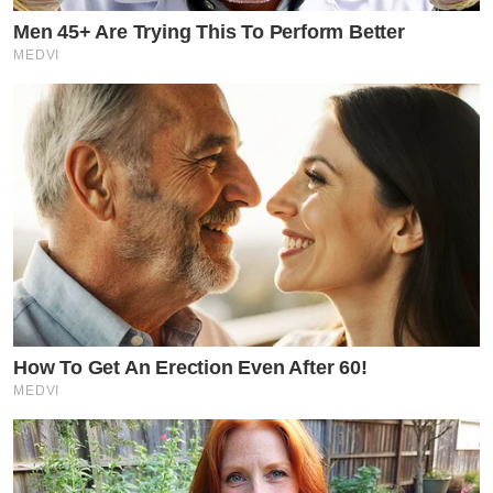
Men 45+ Are Trying This To Perform Better
MEDVI
How To Get An Erection Even After 60!
MEDVI