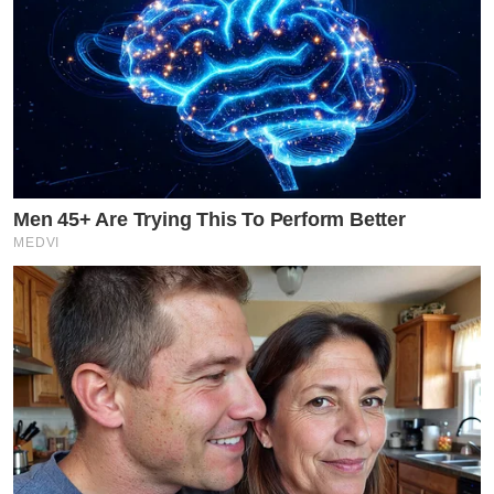
Men 45+ Are Trying This To Perform Better
MEDVI