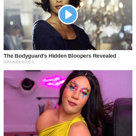
by TVPOOL ONLINE
The Bodyguard's Hidden Bloopers Revealed
BRAINBERRIES