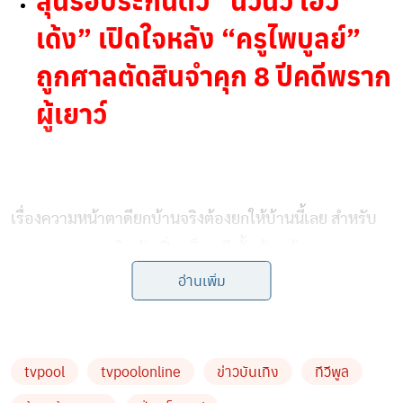
เด้ง” เปิดใจหลัง “ครูไพบูลย์”
ถูกศาลตัดสินจำคุก 8 ปีคดีพราก
ผู้เยาว์
เรื่องความหน้าตาดียกบ้านจริงต้องยกให้บ้านนี้เลย สำหรับ
ลูกๆ ของ เจ เจตริน กับ ปิ่น เก็จมณี ทั้ง น้องเจ้านาย ลูกชาย
อ่านเพิ่ม
คนโต น้องเจ้าขุน ลูกชายคนที่สองที่หล่อและวัยตามติดกัน
มา และมาที่ น้องเจ้าสมุทร กับภาพล่าสุดที่ที่ทำเอาถึงกับขยี้
ตารัวๆ โดยล่าสุดทางด้าน แม่ปิ่น เก็จมณี ได้อัปเตตภาพ
tvpool
tvpoolonline
ข่าวบันเทิง
ทีวีพูล
ลูกชายคนเล็ก แต่ตอนนี้โตเป็นหนุ่มหล่อลุคเท่เต็มตัวแล้ว ลุ
คนายแบบสุดๆ หุ่นดีตัวสูง เรียกว่าหล่อแรงแซงทางโค้งพี่ๆ