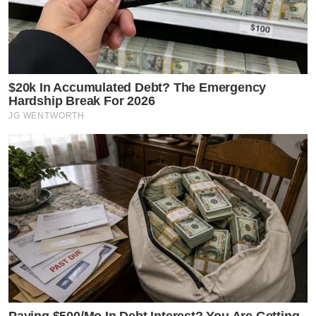
$20k In Accumulated Debt? The Emergency
Hardship Break For 2026
JG WENTWORTH
Paying $500/Mo In Debt Interest? You Are Getting