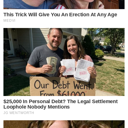
This Trick Will Give You An Erection At Any Age
MEDVI
$25,000 In Personal Debt? The Legal Settlement
Loophole Nobody Mentions
JG WENTWORTH