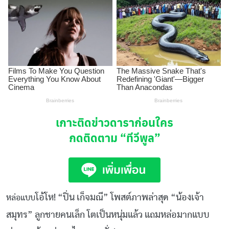
เกาะติดข่าวดาราก่อนใคร
กดติดตาม
“ทีวีพูล”
โอ้โห! “ปิ่น เก็จมณี” โพสต์ภาพล่าสุด “น้องเจ้า
หล่อแบบ
สมุทร” ลูกชายคนเล็ก โตเป็นหนุ่มแล้ว แถมหล่อมากแบบ