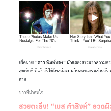
เผ็ดมาก!
“ดาว พิมพ์ทอง”
นักแสดงสาวมากความสามาร
สุดเซ็กซี่ ที่เจ้าตัวได้โพสต์ลงบนอินสตาแกรมส่วน
สาย
ข่าวที่น่าสนใจ
สวยตะลึง! “เบส คำสิงห์” อวดผิ