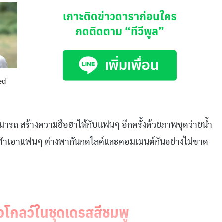
เกาะติดข่าวดาราก่อนใคร
กดติดตาม
“ทีวีพูล”
ถ สร้างความฮือฮาให้กับแฟนๆ อีกครั้งด้วยภาพชุดว่ายน้ำ
ตัว ทำเอาแฟนๆ ต่างพากันกดไลค์และคอมเมนต์กันอย่างไม่ขาด
วโกลว์ในชุดเดรสสีชมพู