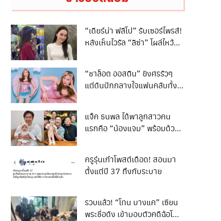
“เดียร์น่า ฟลีโป” รับเซอร์ไพรส์!
หลังเห็นไวรัล “ลิซ่า” โผล่ไหว้
พระพิฆเนศห้วยขวาง
“ชาล็อต ออสติน” ยิงศรรัวๆ
แต่ดันปักกลางใจแฟนคลับทั้ง
ประเทศ
แจ๊ค ธนพล ได้พาลูกสาวคน
แรกคือ “น้องแจม” พร้อมด้วย
ภรรยา เอม รมิดา เดินทางไป
เข้าเยี่ยมและทำความเคารพ “ปู่
ครูรุ่นเก๋าโพสต์เดือด! สอนมา
เอก” เอกชัย ศรีวิชัย
ตั้งแต่ปี 37 ถึงกับระบาย
รวบแล้ว! “โทน บางแค” เซียน
พระชื่อดัง เข้ามอบตัวคดีฉ้อโกง