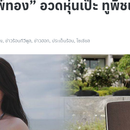
์ทอง” อวดหุ่นเป๊ะ ทูพี
ิง
,
ข่าวร้อนทีวีพูล
,
ข่าวฮอท
,
ประเด็นร้อน
,
โซเชียล