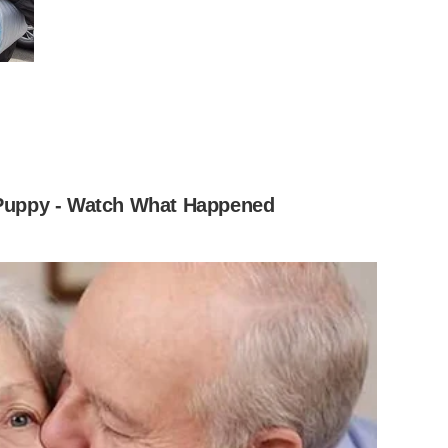
ลที่โชว์ให้เห็นถึงรูปร่างที่เป๊ะปัง ผิวขาวเนียนละเอียด และ
่นกับความเซ็กซี่ที่เปล่งประกายออกมาเต็มที่ แม้จะสวมเสื้อคลุม
งดีจากแฟนๆ ที่ต่างเข้ามาคอมเมนต์ชมความสวยงามและความ
แซ่บเกินไปแล้ว”, “ใจละลาย” และอีกมากมาย
l Puppy - Watch What Happened