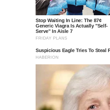
ในภาพ ดาว พิมพ์ทอง ปรากฏตัวในชุดบิกินี่ทูพีซสีน้ำตา
เนินอกอึ๋มที่เป็นจุดเด่น ทำเอาหลายคนถึงกับต้องใจสั
ทับแต่ก็ปิดบังความร้อนแรงของเธอเอาไว้ไม่อยู่
Stop Waiting In Line: The 87¢
Generic Viagra Is Actually "Self-
Serve" In Aisle 7
ภาพชุดนี้ของดาว พิมพ์ทอง ได้รับการตอบรับอย่า
FRIDAY PLANS
เซ็กซี่ของเธอ อาทิ “สวยมากค่ะ”, “หุ่นดีมาก”, “
Suspicious Eagle Tries To Stea
HABERION