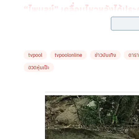
“ไพบูลย์” เคลื่อนไหวหลังได้ประ
อย่างจบด้วยดี
tvpool
tvpoolonline
ข่าวบันเทิง
ดารา
อวดหุ่นเป๊ะ