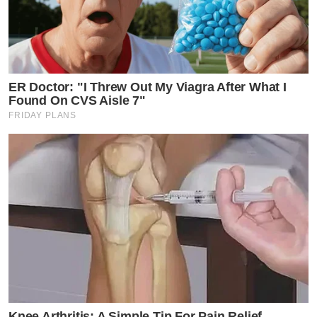
ER Doctor: "I Threw Out My Viagra After What I
Found On CVS Aisle 7"
FRIDAY PLANS
Knee Arthritis: A Simple Tip For Pain Relief