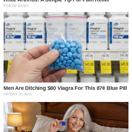
FORGE BODY
Men Are Ditching $80 Viagra For This 87¢ Blue Pill
FRIDAY PLANS