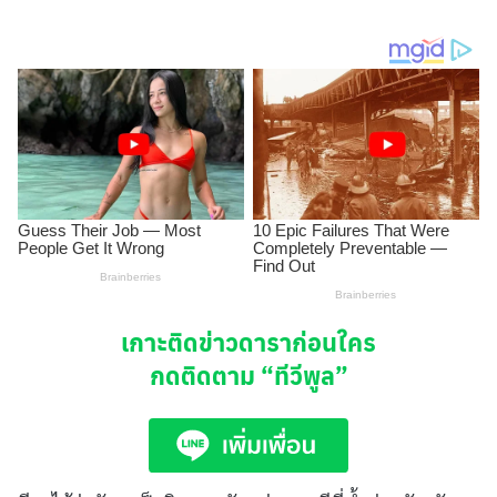
เกาะติดข่าวดาราก่อนใคร
กดติดตาม
“ทีวีพูล”