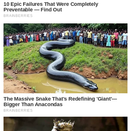
สัตว์ทุกท่าน โปรดร่วมบริจาคตอนนี้เพื่อสมทบทุนค่าอาหาร
10 Epic Failures That Were Completely
Preventable — Find Out
และช่วยบรรเทาทุกข์ให้แก่สุนัขและแมวที่ประสบภัยน้ำท่วม
BRAINBERRIES
ให้ผ่านพ้นวิกฤตไปได้
https://links.soidog.org/donate-now-to-help-flood-
victims-in-Chiang-Rai
ชื่อบัญชี: มูลนิธิเพื่อสุนัขในซอย (Soi Dog Foundation)
เลขบัญชี: 406-2-52322-2
ธนาคารทหารไทยธนชาต (TTB)
The Massive Snake That's Redefining 'Giant'—
Bigger Than Anacondas
BRAINBERRIES