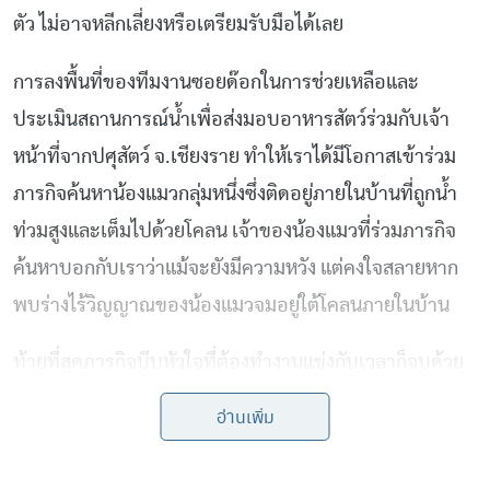
ตัว ไม่อาจหลีกเลี่ยงหรือเตรียมรับมือได้เลย
การลงพื้นที่ของทีมงานซอยด๊อกในการช่วยเหลือและ
ประเมินสถานการณ์น้ำเพื่อส่งมอบอาหารสัตว์ร่วมกับเจ้า
หน้าที่จากปศุสัตว์ จ.เชียงราย ทำให้เราได้มีโอกาสเข้าร่วม
ภารกิจค้นหาน้องแมวกลุ่มหนึ่งซึ่งติดอยู่ภายในบ้านที่ถูกน้ำ
ท่วมสูงและเต็มไปด้วยโคลน เจ้าของน้องแมวที่ร่วมภารกิจ
ค้นหาบอกกับเราว่าแม้จะยังมีความหวัง แต่คงใจสลายหาก
พบร่างไร้วิญญาณของน้องแมวจมอยู่ใต้โคลนภายในบ้าน
ท้ายที่สุดภารกิจบีบหัวใจที่ต้องทำงานแข่งกับเวลาก็จบด้วย
รอยยิ้มและน้ำตาแห่งความดีใจ เราพบน้องแมวในสภาพเนื้อ
อ่านเพิ่ม
ตัวเปียกปอนมอมแมมเต็มไปด้วยโคลน แต่ทั้งหมดยังมีชีวิต