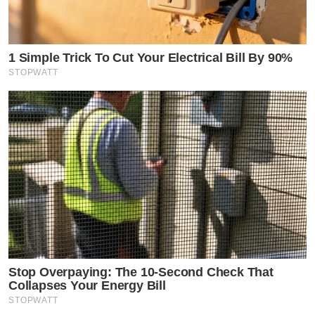
1 Simple Trick To Cut Your Electrical Bill By 90%
STOPWATT
Stop Overpaying: The 10-Second Check That
Collapses Your Energy Bill
STOPWATT