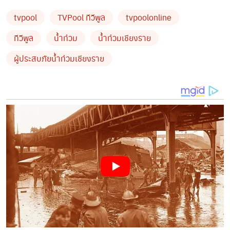
เหตุการณ์ลุ้นระทึกนี้ทำให้เราเห็นภาพความเสียหายที่รุนแรง
tvpool
TVPool ทีวีพูล
tvpoolonline
และสภาพความเป็นอยู่ที่ยากลำบากมากของทุกชีวิต
ท่ามกลางภัยพิบัติน้ำท่วมขณะนี้ โดยเฉพาะอย่างยิ่งสัตว์
ทีวีพูล
น้ำท่วม
น้ำท่วมเชียงราย
จรจัดไร้บ้านหรือสัตว์เลี้ยงที่พลัดพรากจากเจ้าของ
ผู้ประสบภัยน้ำท่วมเชียงราย
สถานการณ์ที่คุกคามต่อชีวิตของพวกเขาคือการขาดแคลน
อาหาร ทั้งหมดกำลังหิวโหยและต้องการอาหารอย่างเร่งด่วน
เนื่องจากแทบไม่มีอาหารตกถึงท้องเลยตั้งแต่วันแรกที่น้ำมา
ทีมงานซอยด๊อกกำลังทำงานอย่างสุดความสามารถในการ
รวบรวมอาหารสุนัขและแมวเพื่อทำการจัดส่งไปช่วยเหลือ
แต่ภารกิจเร่งด่วนที่สำคัญนี้จะไม่อาจสำเร็จลุล่วงได้หาก
ปราศจากการสนับสนุนของผู้บริจาคเช่นคุณ
เรายังต้องการความช่วยเหลือด่วนจากผู้ที่มีจิตใจเมตตาต่อ