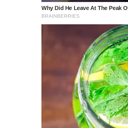
Why Did He Leave At The Peak O
BRAINBERRIES