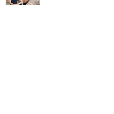
สมหวังเรื่องความรัก พร้อม
กลับมารักตัวเอง