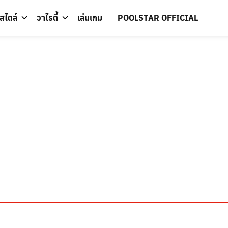
์สไตล์
วาไรตี้
เล่นเกม
POOLSTAR OFFICIAL