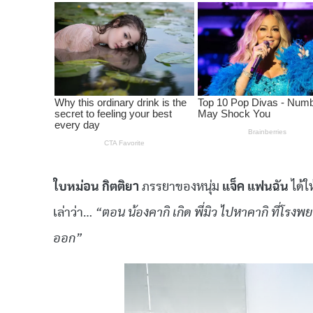
ใบหม่อน กิตติยา
ภรรยาของหนุ่ม
แจ็ค แฟนฉัน
ได้ให
“ตอน น้องคากิ เกิด พี่มิว ไปหาคากิ ที่โรง
เล่าว่า…
ออก”