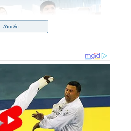
อ่านเพิ่ม
ร” ในลุคใหม่ทรงอย่างแบด
รรชัย“ จ่อแฉธุรกิจเครือข่ายดัง ดึง