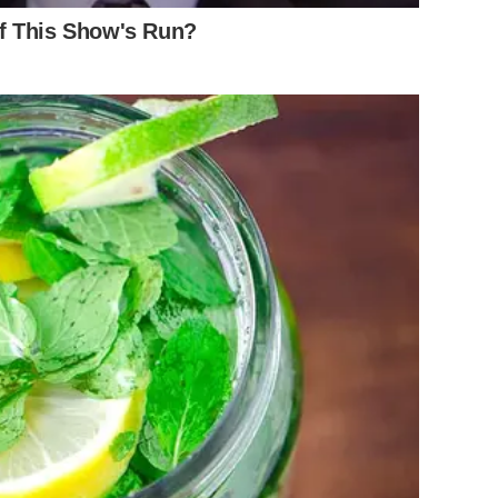
f This Show's Run?