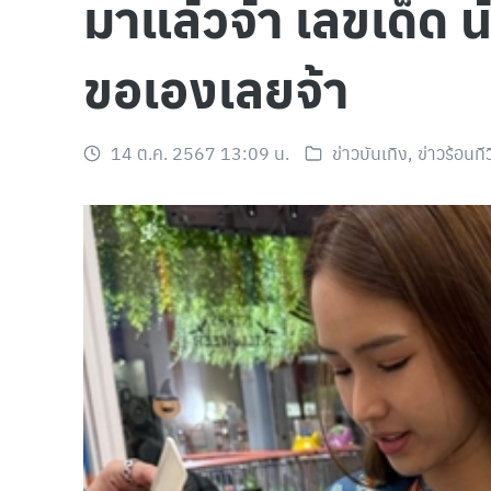
มาแล้วจ้า เลขเด็ด
ขอเองเลยจ้า
14 ต.ค. 2567 13:09 น.
ข่าวบันเทิง
,
ข่าวร้อนทีว