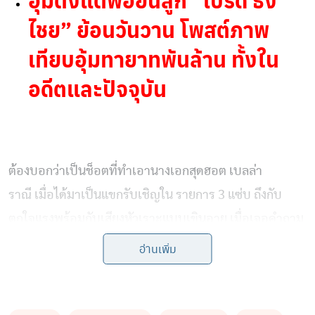
ไชย” ย้อนวันวาน โพสต์ภาพ
เทียบอุ้มทายาทพันล้าน ทั้งใน
อดีตและปัจจุบัน
ต้องบอกว่าเป็นช็อตที่ทำเอานางเอกสุดฮอต เบลล่า
ราณี เมื่อได้มาเป็นแขกรับเชิญใน รายการ 3 แซ่บ ถึงกับ
ตกใจแรงพร้อมกับเสียงหัวเราะแบบเขินอาย เมื่อเจอคำถาม
ยิงตรงจากพิธีกรชื่อดัง หนุ่ม กรรชัย ที่เป็นพิธีกรพร้อมกับ
อ่านเพิ่ม
ชมพู่ อารยา และ แอฟ ทักษอร ซึ่งคำถามดังกล่าว พี่หนุ่ม ได้
ถือภาพหวานกลางคอนเสิร์ตของ เบลล่า กับ วิล ชวิณ แฟน
หนุ่มที่นั่งเคียงข้างอย่างหวานชื่นขณะดูคอนเสิร์ต ปาล์มมี่