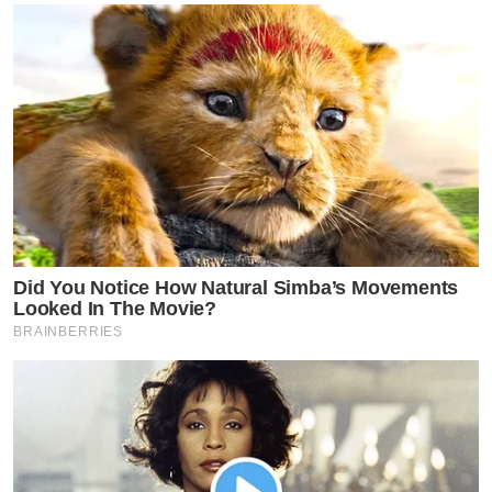
Did You Notice How Natural Simba’s Movements
Looked In The Movie?
BRAINBERRIES