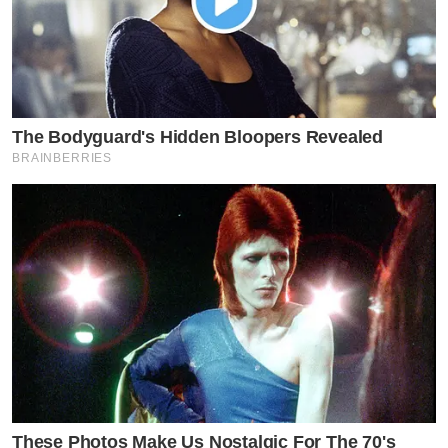
The Bodyguard's Hidden Bloopers Revealed
BRAINBERRIES
These Photos Make Us Nostalgic For The 70's