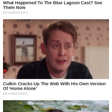
What Happened To The Blue Lagoon Cast? See
Them Now
BRAINBERRIES
Culkin Cracks Up The Web With His Own Version
Of ‘Home Alone’
BRAINBERRIES