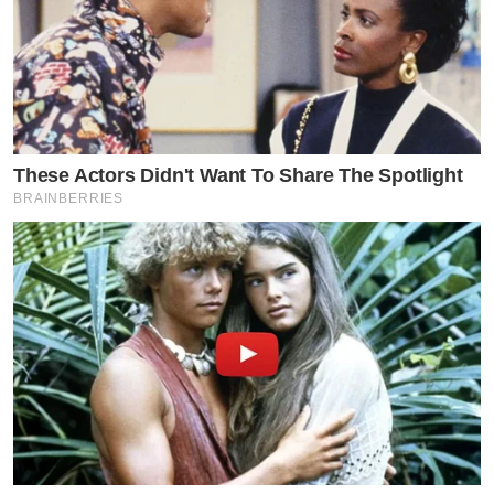
These Actors Didn't Want To Share The Spotlight
BRAINBERRIES