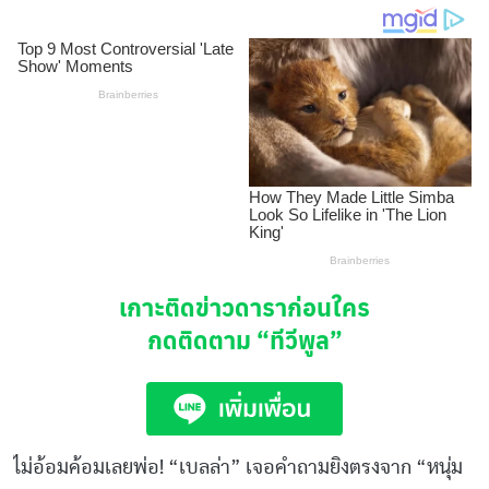
เกาะติดข่าวดาราก่อนใคร
กดติดตาม
“ทีวีพูล”
ไม่อ้อมค้อมเลยพ่อ! “เบลล่า” เจอคำถามยิงตรงจาก “หนุ่ม