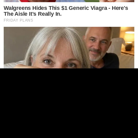
Walgreens Hides This $1 Generic Viagra - Here's
The Aisle It's Really In.
FRIDAY PLANS
This 'Blue Pill Killer' Has Men Over 40 Going Crazy
MEN'S VITALITY