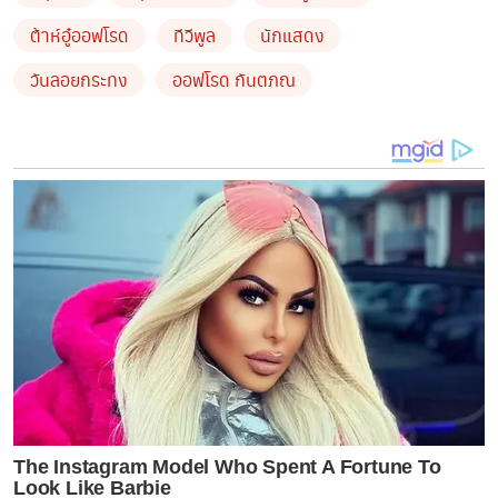
ต้าห์อู๋ออฟโรด
ทีวีพูล
นักแสดง
วันลอยกระทง
ออฟโรด กันตภณ
ภาพที่ทั้งคู่โพสต์นั้นเต็มไปด้วยรอยยิ้มและความสุข โดยทั้ง
ต้าห์อู๋และออฟโรดต่างก็แต่งตัวในชุดลำลองที่เข้ากันอย่าง
ลงตัว ขณะที่เดินเล่นในงานวัด ทั้งคู่ก็ไม่พลาดที่จะแชะภาพคู่
เก็บไว้เป็นที่ระลึก ซึ่งภาพเหล่านั้นก็ทำเอาแฟนคลับใจ
ละลายไปตามๆ กัน และแฟนคลับต่างก็เข้ามาคอมเมนต์
แสดงความชื่นชมและอิจฉาในความหวานของทั้งคู่กันอย่าง
ล้นหลาม
The Instagram Model Who Spent A Fortune To
Look Like Barbie