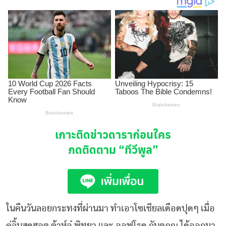
เกาะติดข่าวดาราก่อนใคร
กดติดตาม
“ทีวีพูล”
ในคืนวันลอยกระทงที่ผ่านมา ทำเอาโซเชียลเดือดปุดๆ เมื่อ
คู่จิ้นสุดฮอต ต้าห์อู๋ พิทยา และ ออฟโรด กันตภณ ได้ออกมา