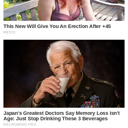
This New Will Give You An Erection After +45
MEDVI
Japan's Greatest Doctors Say Memory Loss Isn't
Age: Just Stop Drinking These 3 Beverages
NEUROMIND PRO