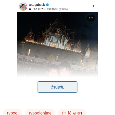
อ่านเพิ่ม
tvpool
tvpoolonline
ต้าห์อู๋ พิทยา