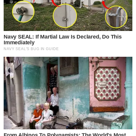
Navy SEAL: If Martial Law Is Declared, Do This
Immediately
NAVY SEAL'S BUG IN GUIDE
From Albinos To Polygamists: The World's Most