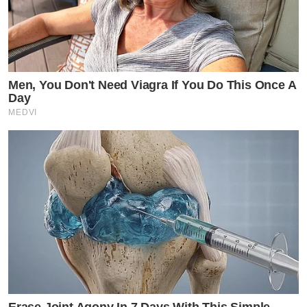
Men, You Don't Need Viagra If You Do This Once A
Day
MEDVI
Erase Joint Agony In 7 Days With This Simple