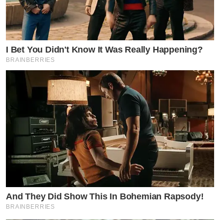
I Bet You Didn't Know It Was Really Happening?
BRAINBERRIES
And They Did Show This In Bohemian Rapsody!
BRAINBERRIES