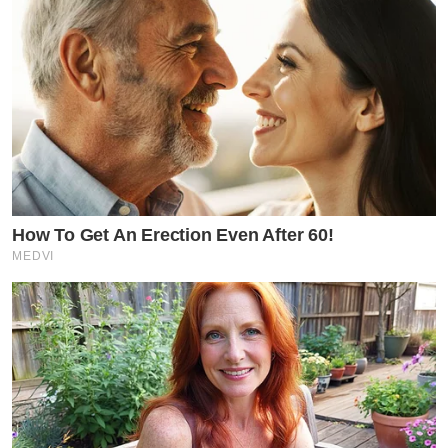
How To Get An Erection Even After 60!
MEDVI