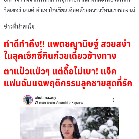
วิตเซอร์แลนด์ ทำเอาโซเชียลเดือดด้วยความร้อนแรงของแม่
ข่าวที่น่าสนใจ
ทำดีทำถึง!! แพตชญานิษฐ์ สวยสง่า
ในลุคเซ็กซี่กินก๋วยเตี๋ยวข้างทาง
ตาแป๋วแบ๊วๆ แต่ดื้อไม่เบา! แจ็ค
แฟนฉันแฉพฤติกรรมลูกชายสุดที่รัก