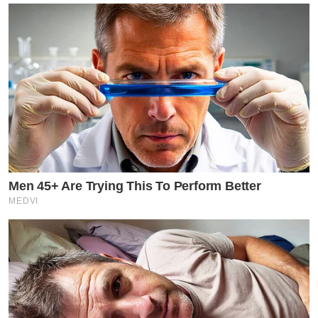
Men 45+ Are Trying This To Perform Better
MEDVI