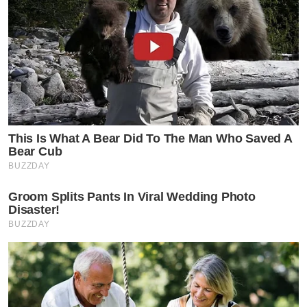
This Is What A Bear Did To The Man Who Saved A
Bear Cub
BUZZDAY
Groom Splits Pants In Viral Wedding Photo
Disaster!
BUZZDAY