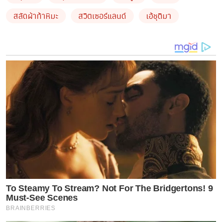
ที่ประเทศสวิตเซอร์แลนด์ และไม่พลาดที่จะอวดภาพสวยๆ
สลัดผ้าท้าหิมะ
สวิตเซอร์แลนด์
เอ้ชุติมา
ให้แฟนๆ ได้ชมกันผ่านโซเชียลมีเดีย แต่ที่ทำเอาแฟนๆ ต่าง
ตกตะลึงก็คือภาพชุดว่ายน้ำตัวจิ๋วท่ามกลางหิมะขาวโพลน
ซึ่งเผยให้เห็นถึงหุ่นสุดเป๊ะปังของสาวเอ้ได้อย่างชัดเจน
ทำเอาหลายคนถึงกับอ้าปากค้างกับความแซ่บของเธอ
“เอ้ ชุติมา” กล่าวถึงภาพชุดว่ายน้ำกลางหิมะว่า “จะว่าไป
แล้วสวิตก็ไม่ได้หนาวเท่าไหร่นะ”
To Steamy To Stream? Not For The Bridgertons! 9
Must-See Scenes
BRAINBERRIES