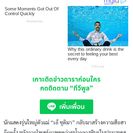
เกาะติดข่าวดาราก่อนใคร
กดติดตาม
“ทีวีพูล”
นักแสดงรุ่นใหญ่ตัวแม่ “เอ้ ชุติมา” กลับมาสร้างความฮือฮา
อีกครั้ง หลังจากโพสต์ภาพชุดว่ายน้ำกลางหิมะในประเทศส