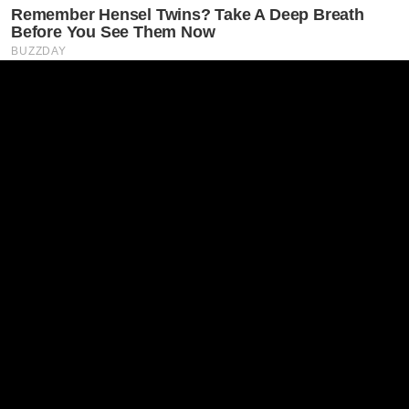
Remember Hensel Twins? Take A Deep Breath
Before You See Them Now
BUZZDAY
This Trick Will Give You An Erection At Any Age
MEDVI