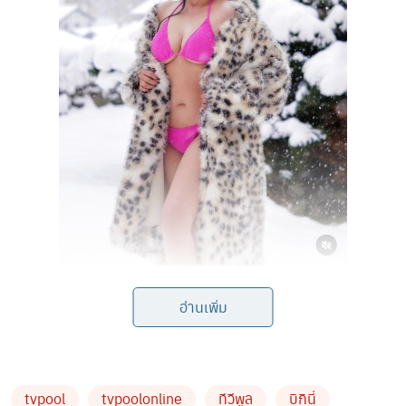
อ่านเพิ่ม
โดยสาวเอ้ได้บินลัดฟ้าไปพักผ่อนหย่อนใจกับแก๊งเพื่อนสุดซี้
tvpool
tvpoolonline
ทีวีพูล
บิกินี่