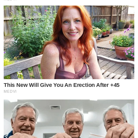
This New Will Give You An Erection After +45
MEDVI