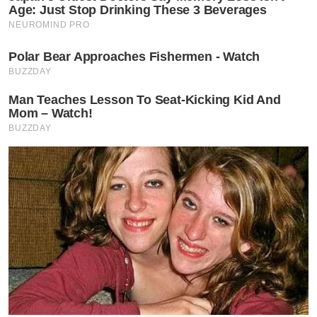
Age: Just Stop Drinking These 3 Beverages
NEUROMIND PRO
Polar Bear Approaches Fishermen - Watch
BUZZDAY
Man Teaches Lesson To Seat-Kicking Kid And
Mom – Watch!
BUZZDAY