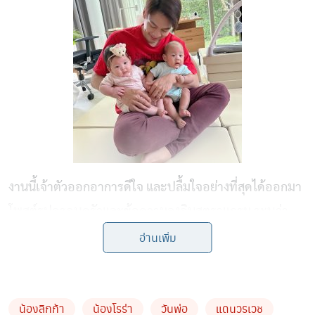
งานนี้เจ้าตัวออกอาการดีใจ และปลื้มใจอย่างที่สุดได้ออกมา
โพสต์รูปครอบครัวและข้อความลงอินสตราแกรม ระบุว่า
“วันพ่อปีแรกที่ได้นั่งในฝั่งพ่อ จากที่เคยเอาแต่รับความรัก
อ่านเพิ่ม
จากพ่อซะเป็นส่วนใหญ่ ตอนนี้กลายเป็นคิดแต่จะให้ความรัก
ลูกยังไงให้มากพอ การเป็นผู้ให้มันอบอุ่นหัวใจแบบนี้นี่เอง
พ่อรักลูกมากๆๆๆๆนะครับ”
น้องลิกก้า
น้องโรร่า
วันพ่อ
แดนวรเวช