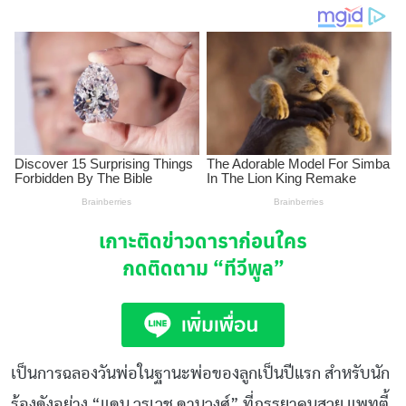
เกาะติดข่าวดาราก่อนใคร
กดติดตาม
“ทีวีพูล”
เป็นการฉลองวันพ่อในฐานะพ่อของลูกเป็นปีแรก สำหรับนัก
ร้องดังอย่าง “แดน วรเวช ดานุวงศ์” ที่ภรรยาคนสวย แพทตี้