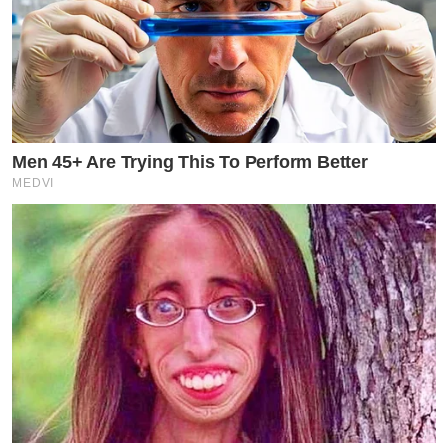
Men 45+ Are Trying This To Perform Better
MEDVI