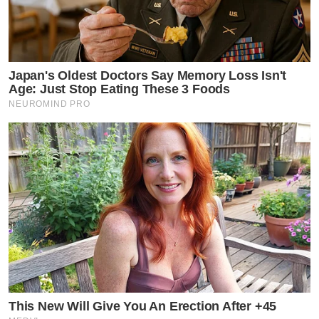
Cr. IG @danworrawech
by TVPOOL ONLINE
Japan's Oldest Doctors Say Memory Loss Isn't
Age: Just Stop Eating These 3 Foods
NEUROMIND PRO
This New Will Give You An Erection After +45