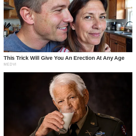
This Trick Will Give You An Erection At Any Age
MEDVI