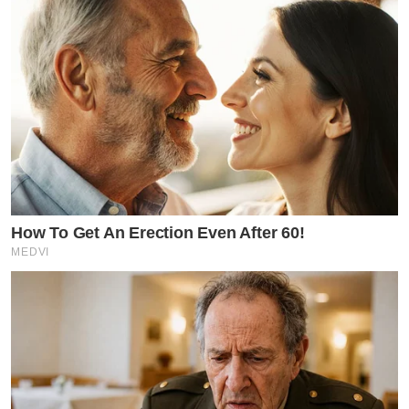
How To Get An Erection Even After 60!
MEDVI