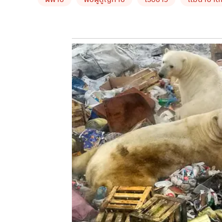
จากวันนี้ระดับน้ำในแม่น้ำป่าสักได้ลดลงอย่างต่อเนื่อ
ที่มา – tnnthailand.com
by TVPOOL ONLINE