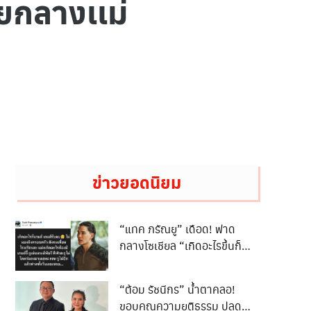
ายกลางเเม่
ข่าวยอดนิยม
“แทค ภรัณยู” เดือด! ฟาด
กลางโซเชียล “เกิดอะไรขึ้นก็
เกมรับจบ”
“ต้อม รัชนีกร” น้ำตาคลอ!
ขอบคุณความยุติธรรม ปลด