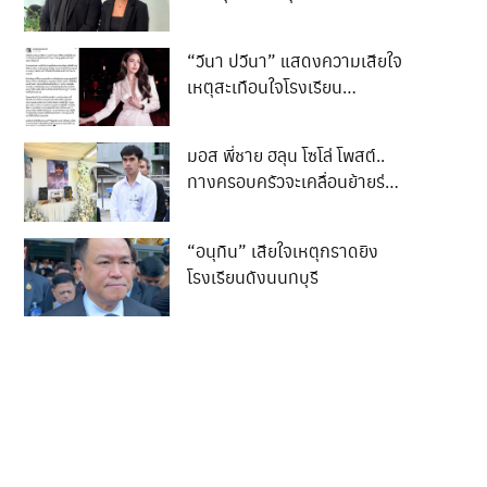
ล็อกชีวิต 3 ปี
“วีนา ปวีนา” แสดงความเสียใจ
เหตุสะเทือนใจโรงเรียน
เทพศิรินทร์ นนทบุรี
มอส พี่ชาย ฮลุน โซโล่ โพสต์..
ทางครอบครัวจะเคลื่อนย้ายร่าง
ของน้องกลับสู่ภูมิลำเนา..
“อนุทิน” เสียใจเหตุกราดยิง
โรงเรียนดังนนทบุรี