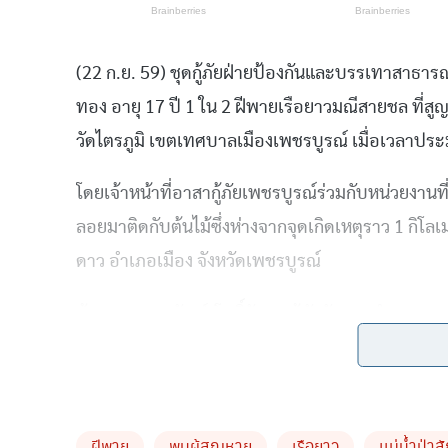
(22 ก.ย. 59) ชุดกู้ภัยฝ่ายป้องกันและบรรเทาสาธ
ทอง อายุ 17 ปี 1 ใน 2 ฝีพายเรือยาวมณีสายชล ที่ส
วัดไตรภูมิ เขตเทศบาลเมืองเพชรบูรณ์ เมื่อเวลาประมา
โดยเจ้าหน้าที่อาสากู้ภัยเพชรบูรณ์ร่วมกับหน่วยงานที
ลอยมาติดกับต้นไม้ซึ่งห่างจากจุดเกิดเหตุราว 1 กิโลเ
ดาว อำเภอเมือง จังหวัดเพชรบูรณ์
ด้าน พล.ต.ต.สัณห์ โพธิ์รักษา ผู้บังคับการตำรวจภูธร
ตรวจสอบ พบว่าทั้งรูปร่างและเสื้อผ้าที่สวมใส่ตลอ
ของนายวิทยาจริง ต่อจากนี้ได้ส่งศพไปที่โรงพยาบาลเ
อีก 2 ทีม ยังคงค้นหาร่างของนายอัฐพล พรหมแสง อายุ
ฝีพาย
พบผู้สูญหาย
เรือยาว
เเม่น้ำป่าส