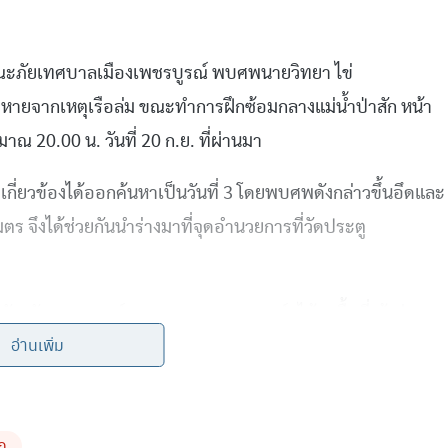
ารณะภัยเทศบาลเมืองเพชรบูรณ์ พบศพนายวิทยา ไข่
ูญหายจากเหตุเรือล่ม ขณะทำการฝึกซ้อมกลางแม่น้ำป่าสัก หน้า
ณ 20.00 น. วันที่ 20 ก.ย. ที่ผ่านมา
่เกี่ยวข้องได้ออกค้นหาเป็นวันที่ 3 โดยพบศพดังกล่าวขึ้นอึดและ
มตร จึงได้ช่วยกันนำร่างมาที่จุดอำนวยการที่วัดประตู
จังหวัดเพชรบูรณ์ (ผบก.ภ.จว.เพชรบูรณ์) ได้ลงพื้นที่เข้าร่วม
อ่านเพิ่ม
ดจนบริเวณขามีรอยของการดามขาที่หัก ศพที่พบมั่นใจว่าเป็นร่าง
พชรบูรณ์เพื่อตรวจชันสูตรอีกครั้ง ส่วนชุดปฏิบัติการค้นหา
 23 ปีที่ยังสูญหายอยู่ คาดว่าจะสามารถค้นหาได้ง่ายขึ้นหลัง
ัก