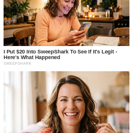
I Put $20 Into SweepShark To See If It's Legit -
Here's What Happened
SWEEPSHARK