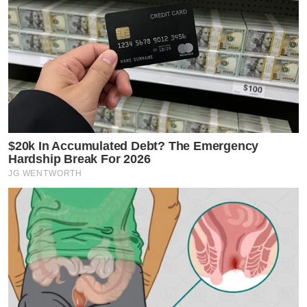
Wicked: The Soundtrack ได้รับคำชื่นชมอย่างล้นหลาม ทั้ง
จากแฟนเพลงและสื่อมวลชนทั่วโลก สื่อดังอย่าง Billboard
ระบุว่า “เพลงประกอบภาพยนตร์ในเรื่องนี้สามารถถ่ายทอด
ความงดงามของฉากต่างๆ ในภาพยนตร์ได้เป็นอย่างดี โดย
$20k In Accumulated Debt? The Emergency
เฉพาะ Ariana Grande และ Cynthia Erivo ที่สามารถร้อง
Hardship Break For 2026
เพลงได้อย่างทรงพลัง นำแสดงบทบาทที่ปรับเปลี่ยนจาก
JG WENTWORTH
ละครเวทีอันเป็นที่รักของคนรักละครเวทีทั่วโลก ให้กลาย
เป็นภาพยนตร์ฉบับคนแสดงได้อย่างมีเสน่ห์” สื่อดังอย่าง
Vogue ชื่นชมว่าเป็นอัลบั้มที่ “ส่งเสริมภาพยนตร์ได้อย่างดี
เยี่ยม” นอกจากนี้ Out Magazine ยังยืนยันว่าเป็นอัลบั้ม
นี้ “ยอดเยี่ยมตามความคาดหวังของแฟนๆ” อีกด้วย