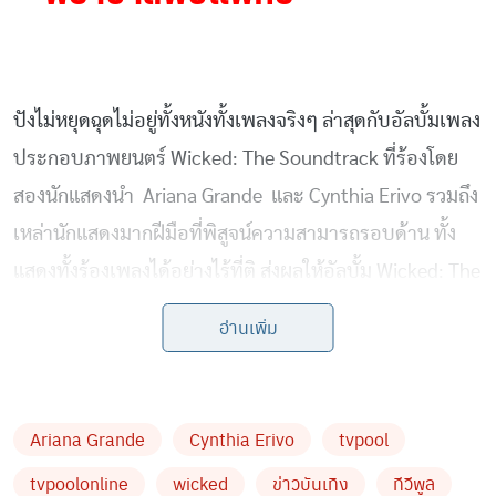
ปังไม่หยุดฉุดไม่อยู่ทั้งหนังทั้งเพลงจริงๆ ล่าสุดกับอัลบั้มเพลง
ประกอบภาพยนตร์ Wicked: The Soundtrack ที่ร้องโดย
สองนักแสดงนำ Ariana Grande และ Cynthia Erivo รวมถึง
เหล่านักแสดงมากฝีมือที่พิสูจน์ความสามารถรอบด้าน ทั้ง
แสดงทั้งร้องเพลงได้อย่างไร้ที่ติ ส่งผลให้อัลบั้ม Wicked: The
Soundtrack ทำลายสถิติสำคัญๆ มากมายบนชาร์ตเพลง
อ่านเพิ่ม
Billboard 200 ทั้งเป็นอัลบั้มที่มียอดขายสัปดาห์แรกสูงที่สุด
ในบรรดาอัลบั้มเพลงประกอบภาพยนตร์ที่ดัดแปลงจาก
ละครเวทีเท่าที่เคยมีมา ขึ้นอันดับ 1 ในชาร์ต Top Album
Ariana Grande
Cynthia Erivo
tvpool
Sales, Soundtracks และ Vinyl Albums นอกจากนี้ยังเป็น
tvpoolonline
wicked
ข่าวบันเทิง
ทีวีพูล