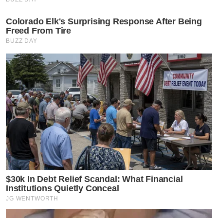
เจ้าของรางวัลแกรมมีและออสการ์ มาแต่งทั้งเนื้อร้องและ
Colorado Elk's Surprising Response After Being
ทำนองให้ นอกจากนี้ยังได้เสียงร้องจาก Cynthia Erivo นัก
Freed From Tire
แสดงสาวเจ้าของรางวัลเอ็มมี แกรมมี และโทนี และดีกรีผู้
BUZZ DAY
เข้าชิงออสการ์ ผู้รับบทเป็น เอลฟาบา รวมทั้งซูเปอร์สตาร์
สาวระดับโลกที่เป็นที่คุ้นหน้าคุ้นตากันดีในบ้านเรา
อย่าง Ariana Grande เจ้าของรางวัลแกรมมีและยอดขาย
อัลบั้มระดับแพลตตินัม ผู้รับบทเป็น กลินดา ที่ทุ่มเททั้งร้อง
เพลงและแสดงในเรื่องนี้อย่างเต็มที่จริงๆ
$30k In Debt Relief Scandal: What Financial
Institutions Quietly Conceal
JG WENTWORTH