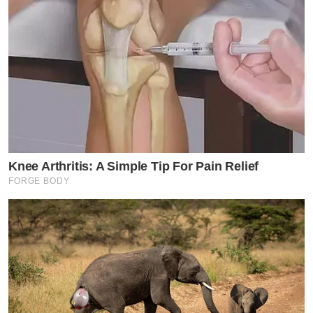
Knee Arthritis: A Simple Tip For Pain Relief
นอกจากเสียงร้องจากนักแสดงนำทั้งสองคนแล้ว ใน
FORGE BODY
อัลบั้ม Wicked: The Soundtrack ยังเต็มไปด้วยเพลงที่ร้อง
โดยนักแสดงในเรื่อง ทั้ง Michelle Yeoh นักแสดงเจ้าของ
รางวัลออสการ์ ผู้รับบทเป็นอาจารย์ใหญ่ประจำมหาวิทยา
ลัยชิซ, Jonathan Bailey ผู้รับบทเป็น ฟิเยโร, Jeff
Goldblum ไอคอนแห่งป็อปคัลเจอร์ ผู้รับบทเป็นพ่อมดแห่