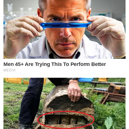
Men 45+ Are Trying This To Perform Better
MEDVI