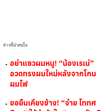
ข่าวที่น่าสนใจ
อย่าแซวผมหนู! “น้องเรเน่”
อวดทรงผมใหม่หลังจากโกน
ผมไฟ
ขอยืนเคียงข้าง! “จ๋าย ไททศ