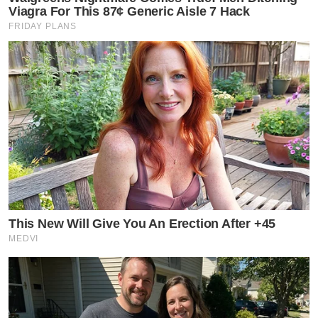
Viagra For This 87¢ Generic Aisle 7 Hack
FRIDAY PLANS
This New Will Give You An Erection After +45
MEDVI