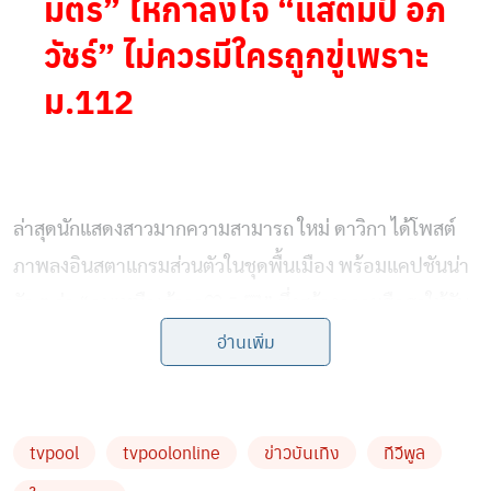
มิตร” ให้กำลังใจ “แสตมป์ อภิ
วัชร์” ไม่ควรมีใครถูกขู่เพราะ
ม.112
ล่าสุดนักแสดงสาวมากความสามารถ ใหม่ ดาวิกา ได้โพสต์
ภาพลงอินสตาแกรมส่วนตัวในชุดพื้นเมือง พร้อมแคปชันน่า
รัก ๆ ว่า “คนเหนือเจ้าาา🤍🙏🏻” ซึ่งสร้างความฮือฮาให้กับ
อ่านเพิ่ม
แฟนๆเป็นอย่างมาก ทำเอาถึงขั้นต้องแห่กันคอมเมนต์ชมกัน
ไม่หยุดว่า งามแต้ งามว่า งามขนาด ซึ่งก่อนหน้านี้ ใหม่ ดาวิ
กา และหวานใจหนุ่ม เต๋อ ฉันทวิชช์ ได้เดินทางไปทำบุญใหญ่
tvpool
tvpoolonline
ข่าวบันเทิง
ทีวีพูล
ที่จังหวัดเชียงใหม่ โดยทั้งคู่ร่วมกันถวายที่ดินเพื่อสร้างศูนย์
ปฏิบัติธรรม สร้างความประทับใจให้กับแฟนคลับที่ติดตาม