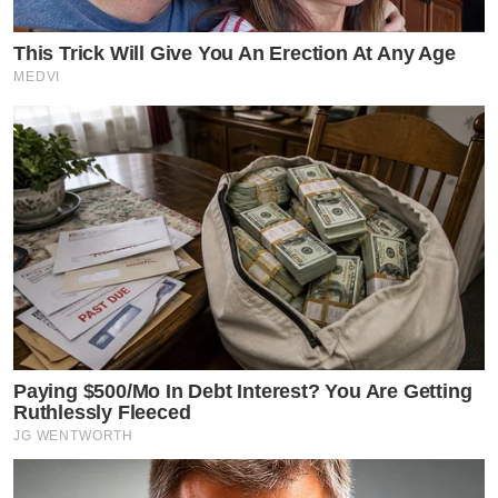
This Trick Will Give You An Erection At Any Age
MEDVI
Paying $500/Mo In Debt Interest? You Are Getting
Ruthlessly Fleeced
JG WENTWORTH