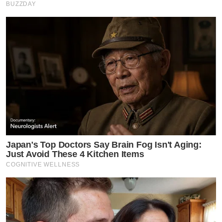
BUZZDAY
Japan's Top Doctors Say Bra​in Fo​g Isn't Aging:
Just Avoid These 4 Kitchen Items
COGNITIVE WELLNESS