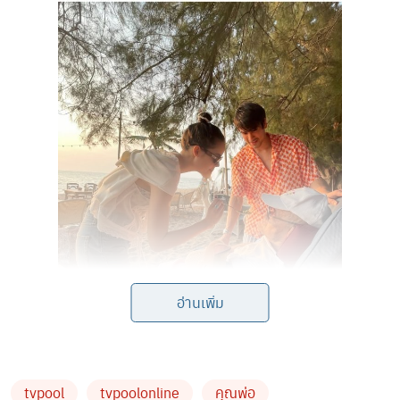
อ่านเพิ่ม
tvpool
tvpoolonline
คุณพ่อ