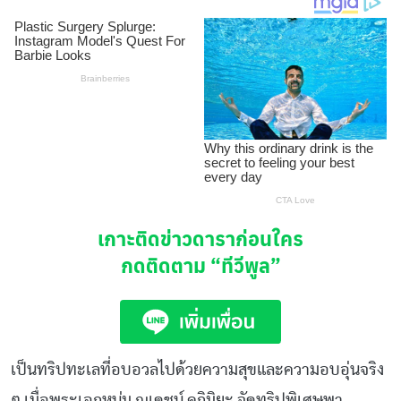
เกาะติดข่าวดาราก่อนใคร
กดติดตาม
“ทีวีพูล”
เป็นทริปทะเลที่อบอวลไปด้วยความสุขและความอบอุ่นจริง
ๆ เมื่อพระเอกหนุ่ม ณเดชน์ คูกิมิยะ จัดทริปพิเศษพา