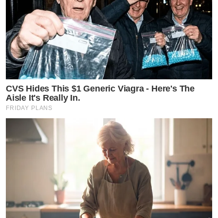
CVS Hides This $1 Generic Viagra - Here's The
Aisle It's Really In.
FRIDAY PLANS