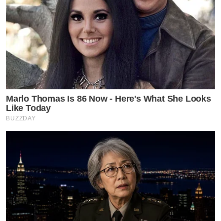
Marlo Thomas Is 86 Now - Here's What She Looks
Like Today
BUZZDAY