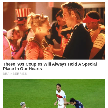
These '90s Couples Will Always Hold A Special
Place In Our Hearts
BRAINBERRIES