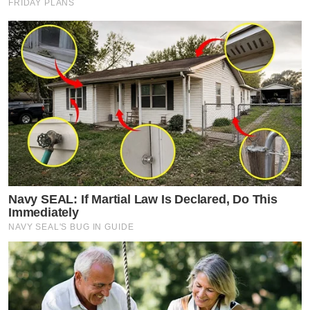
FRIDAY PLANS
Navy SEAL: If Martial Law Is Declared, Do This
Immediately
NAVY SEAL'S BUG IN GUIDE