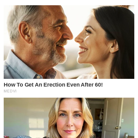
How To Get An Erection Even After 60!
MEDVI