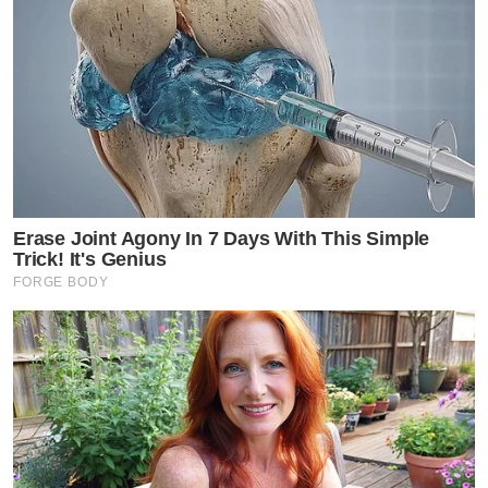
Erase Joint Agony In 7 Days With This Simple
Trick! It's Genius
FORGE BODY