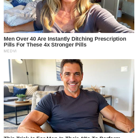
Men Over 40 Are Instantly Ditching Prescription
Pills For These 4x Stronger Pills
MEDVI