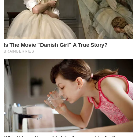
มากมาย หลายคนยกให้ญาญ่าเป็น “สะใภ้ดีเด่น” ไปเลยจ้า
เพราะทั้งสวย น่ารัก และดูแลคนในครอบครัวของณเดชน์ได้
เป็นอย่างดี
Is The Movie "Danish Girl" A True Story?
BRAINBERRIES