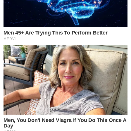
Men 45+ Are Trying This To Perform Better
MEDVI
Men, You Don't Need Viagra If You Do This Once A
Day