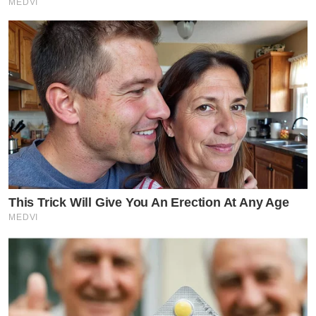
MEDVI
This Trick Will Give You An Erection At Any Age
MEDVI