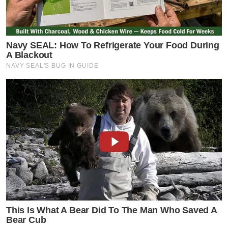
Navy SEAL: How To Refrigerate Your Food During
A Blackout
NAVY SEAL'S BUG IN GUIDE
This Is What A Bear Did To The Man Who Saved A
Bear Cub