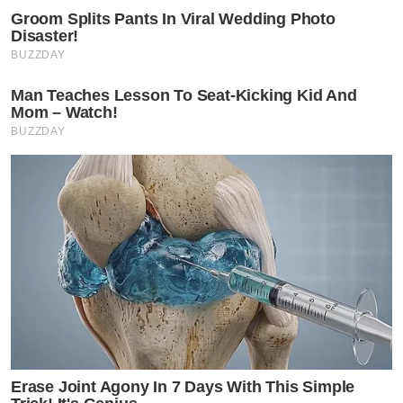
Groom Splits Pants In Viral Wedding Photo
Disaster!
BUZZDAY
Man Teaches Lesson To Seat-Kicking Kid And
Mom – Watch!
BUZZDAY
Erase Joint Agony In 7 Days With This Simple