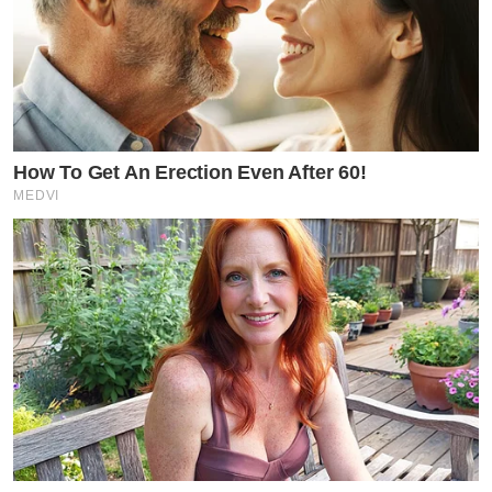
How To Get An Erection Even After 60!
MEDVI