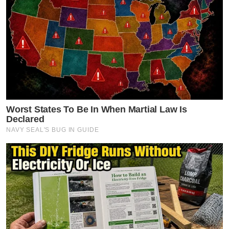
Worst States To Be In When Martial Law Is
Declared
NAVY SEAL'S BUG IN GUIDE