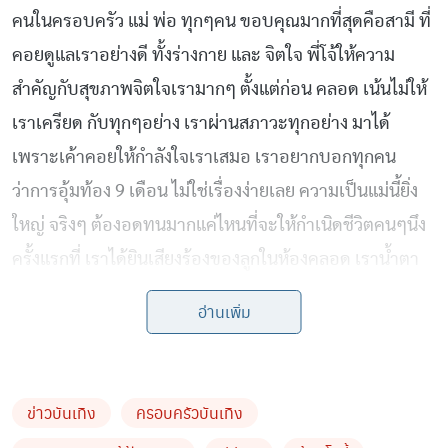
คนในครอบครัว แม่ พ่อ ทุกๆคน ขอบคุณมากที่สุดคือสามี ที่
คอยดูแลเราอย่างดี ทั้งร่างกาย และ จิตใจ พี่โจ้ให้ความ
สำคัญกับสุขภาพจิตใจเรามากๆ ตั้งแต่ก่อน คลอด เน้นไม่ให้
เราเครียด กับทุกๆอย่าง เราผ่านสภาวะทุกอย่าง มาได้
เพราะเค้าคอยให้กำลังใจเราเสมอ เราอยากบอกทุกคน
ว่าการอุ้มท้อง 9 เดือน ไม่ใช่เรื่องง่ายเลย ความเป็นแม่นี้ยิ่ง
ใหญ่ จริงๆ ต้องอดทนมากแค่ไหนที่จะให้กำเนิดชีวิตคนๆนึง
ครั้งแรกที่ เราได้ยินเสียงร้องของลูกในห้องคลอด เราน้ำตา
ไหลเลย เพราะ มันเป็นะสียงที่วิเศษมากๆ เหมือนยาแก้ปวด
อ่านเพิ่ม
ความกลัวหายไป มี แต่ความดีใจ โมเมนท์นี้คงหาที่ไหนไม่ได้
อีกแล้ว มันจะอยู่ในความทรงจำที่ดีของเราตลอดไป ต่อจาก
นี้จะเป็นยัง ไงไม่รู้ คิดเพียงแค่ทำทุกวันให้ดี แค่อยากมี
ข่าวบันเทิง
ครอบครัวบันเทิง
ครอบครัวที่อบอุ่น และนี่คือความสุขในอีก Step ของชีวิต