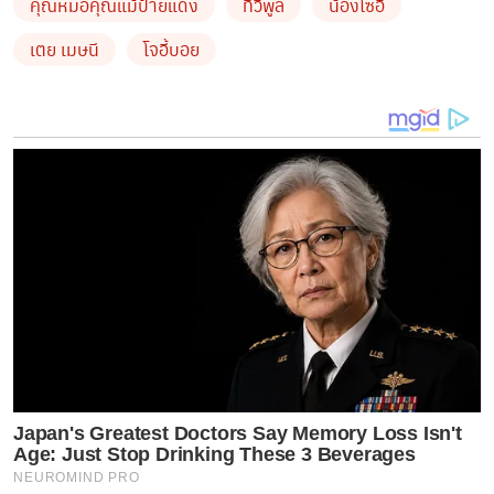
คุณหมอคุณแม้ป้ายแดง
ทีวีพูล
น้องโซอี้
เราจริงๆ โลกใบเล็กของ เราสองสามคน อบอุ่นจังเลย อยาก
เตย เมษนี
โจอี้บอย
เก็บวีดีโอนี้ไว้ให้ลูกได้ดู ให้เห็นว่าป้ากับมาตั้งใจรักลูกมาก แค่
ไหน รักแท้ของหนูไง #babyzoey
ข่าวอื่น ๆ ที่น่าสนใจ
ว๊าว! หลังเปิดตัวรักครั้งใหม่ สุดหวาน ไทด์ เอก
พันธ์ ก็พาหวานใจนางเอกดัง ทับทิม อัญรินทร์ พัก
ผ่อนต่างจังหวัดพร้อมรายงานสภาพอากาศแบบ
ขยี้ใจคนโสดว่า…
บริษัทกลุ่มเซ็นทรัล จำกัด มอบเงินสนับสนุนมูลนิธิ
ธรรมาภิบาลทางการแพทย์
Japan's Greatest Doctors Say Memory Loss Isn't
Age: Just Stop Drinking These 3 Beverages
by TVPOOL ONLINE
NEUROMIND PRO