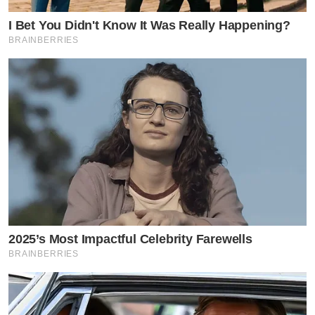
ในอนาคตน้องชิโน่อาจจะก้าวเข้าสู่วงการบันเทิงตามรอย
I Bet You Didn't Know It Was Really Happening?
BRAINBERRIES
คุณแม่ก็เป็นได้
งานนี้ทำเอาคุณแม่พลอยยิ้มแก้มปริกับคำชมที่มีต่อลูกชาย
สุดที่รักของตนเอง และอดไม่ได้ที่จะโพสต์ภาพลูกชายลงใน
อินสตาแกรมส่วนตัว พร้อมแคปชั่นสุดน่ารักว่า “ติ่งลูกชาย
ตัวเองได้มั้ย”
2025’s Most Impactful Celebrity Farewells
BRAINBERRIES