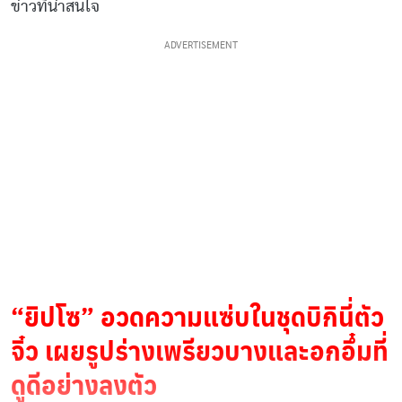
ข่าวที่น่าสนใจ
ADVERTISEMENT
“ยิปโซ” อวดความแซ่บในชุดบิกินี่ตัว
จิ๋ว เผยรูปร่างเพรียวบางและอกอึ๋มที่
ดูดีอย่างลงตัว