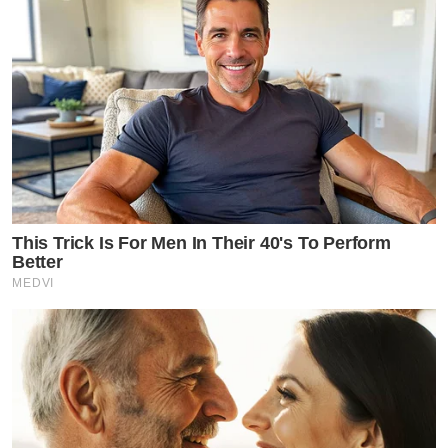
This Trick Is For Men In Their 40's To Perform
Better
MEDVI