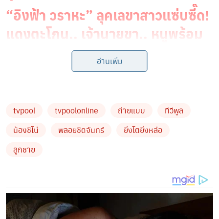
“อิงฟ้า วราหะ” ลุคเลขาสาวแซ่บซี๊ด!
แดงตะโกน.. เจ้านายขา.. หนูพร้อม
ทำงานค่ะ!
อ่านเพิ่ม
tvpool
tvpoolonline
ถ่ายแบบ
ทีวีพูล
น้องชิโน่
พลอยชิดจันทร์
ยิ่งโตยิ่งหล่อ
ลูกชาย