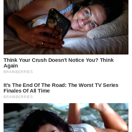
น้องชิโน่ ลูกชายคนโตของพลอย ชิดจันทร์ ไม่ได้มีดีแค่ความ
Think Your Crush Doesn't Notice You? Think
หล่อเท่านั้น แต่เขายังเป็นเด็กที่มีความสามารถรอบด้าน ทั้ง
Again
BRAINBERRIES
ด้านการเรียน กีฬา และดนตรี เรียกได้ว่าเป็นลูกไม้ที่หล่นไม่
ไกลต้นของ “พลอย ชิดจันทร์” เลยทีเดียว
It's The End Of The Road: The Worst TV Series
Finales Of All Time
BRAINBERRIES