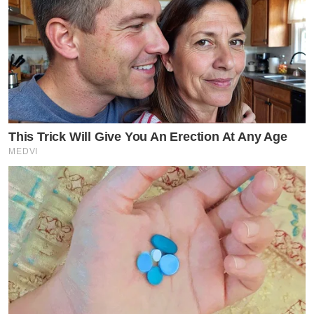
This Trick Will Give You An Erection At Any Age
MEDVI