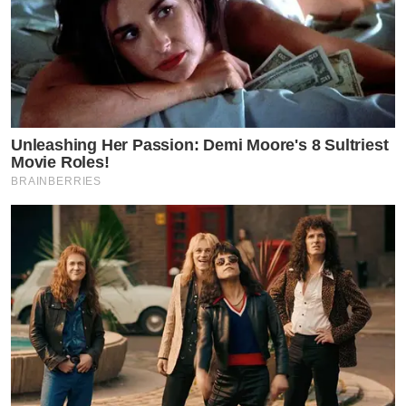
Unleashing Her Passion: Demi Moore's 8 Sultriest
Movie Roles!
BRAINBERRIES
หลังจากคลิปเบื้องหลังการถ่ายแบบของน้องชิโน่ถูกเผยแพร่
ออกไป แฟนคลับต่างเข้ามาแสดงความคิดเห็นชื่นชมใน
ความหล่อของน้องกันอย่างมากมาย หลายคนบอกว่าน้องชิ
โน่โตขึ้นมากและหล่อเหลาเอาการจนแทบจำไม่ได้ บางคนก็
แซวว่าน้องชิโน่มีลุคส์ที่คล้ายกับศิลปินเกาหลีมาก และเชื่อว่า