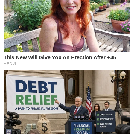
This New Will Give You An Erection After +45
MEDVI