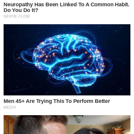
Neuropathy Has Been Linked To A Common Habit.
Do You Do It?
NERVE FLOW
Men 45+ Are Trying This To Perform Better
MEDVI