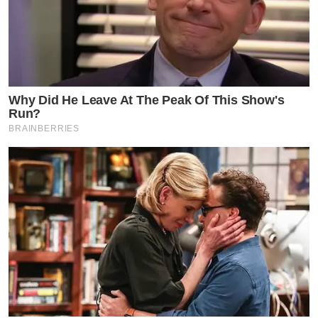
ใบหน้า หนีตายมาหาตำรวจ
จะหยุดน่ารักกี่โมง “ณิชา ณัฏฐณิชา” เกินต้านอีก
แล้ว ลุคนี้คือดีมากแบบมาก ที่สุดของความน่ารัก
by TVPOOL ONLINE
Why Did He Leave At The Peak Of This Show's
Run?
BRAINBERRIES