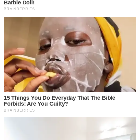
Barbie Doll!
จอยกับ นง .เรานับถือกันเหมือนพี่น้องแท้ๆ ตามที่ทุกคนเห็น
BRAINBERRIES
เลย ซึ่งน้องรู้ตั้งแต่แรกที่มาที่บ้าน แต่หากยังมีคนที่คิด
อุบาทว์ไปกว่านี้ มันก็เป็นปัญหาของเขา และบ้านหลังนี้เป็น
ชื่อจอยตามกฏหมายรวมทั้งเคยใช้เป็นที่ตั้งจดทะเบียน
บริษัทแห่งนึง ช่วยเหลือทุกอย่างแล้ว มาวันนี้กลับต้องมาเจอ
แบบนี้ซะละ ดีหน่อยจะได้บทเรียน
2. น้องอยู่บ้านจอยเพื่อมาทำงาน เพราะช่วงนั้นมีกระแสคู่
จิ้น และต่างคนต่างเพิ่งพากันในเรื่องงาน และในส่วนของงาน
บ้านจอยเป็นคนดูแลทั้งหมดรวมไปถึงซักเสื้อในกางเกงใน
15 Things You Do Everyday That The Bible
Forbids: Are You Guilty?
ไม่ใช่พี่น้อง/เพื่อน/ญาติ แต่ดูแลอย่างดีที่สุด
BRAINBERRIES
3. การเดินทางไปทำงานมีไลฟ์หรือถ่าย mv จะใช้รถของจอย
เป็นหลัก เพราะน้องได้ส่งรถส่วนตัวน้องกลับไปไว้ที่บ้าน และ