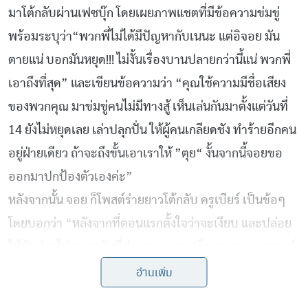
มาโต้กลับผ่านเฟซบุ๊ก โดยเผยภาพแชตที่มีข้อความข่มขู่
พร้อมระบุว่า“พวกพี่ไม่ได้มีปัญหากับเนนะ แต่อิจอย มัน
ตายแน่ บอกมันหยุด!!! ไม่งั้นเรื่องบานปลายกว่านี้แน่ พวกพี่
เอาถึงที่สุด” และเขียนข้อความว่า “คุณใช้ความมีชื่อเสียง
ของพวกคุณ มาข่มขู่คนไม่มีทางสู้ เห็นเล่นกันมาตั้งแต่วันที่
14 ยังไม่หยุดเลย เล่าปลุกปั่น ให้ผู้คนเกลียดชัง ทำร้ายอีกคน
อยู่ฝ่ายเดียว ถ้าจะถึงขั้นเอาเราให้ ”ตุย“ งั้นจากนี้จอยขอ
ออกมาปกป้องตัวเองค่ะ”
หลังจากนั้น จอย ก็โพสต์ร่ายยาวโต้กลับ ครูเบียร์ เป็นข้อๆ
โดยบอกว่า “หลังจากที่ตอนแรกตั้งใจว่าจะเงียบ และปล่อย
ให้มันผ่านไป หลายวันที่ผ่านมา ผลสรุปคือบางคนคอมเมนต์
ถึงจอยกันรุนแรงมากทำเหมือนจอยไม่ใช่คนหรืออินอย่างกับ
อ่านเพิ่ม
เป็นเรื่องของตัวเอง กับความเสียหายที่ได้รับ ไม่ได้รับบทคน