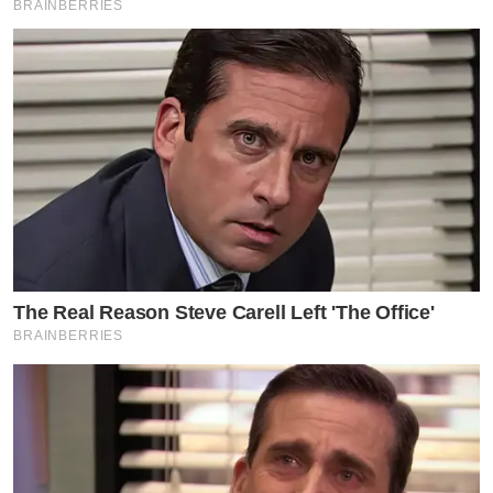
BRAINBERRIES
ปากของคนที่เราเจอกันผ่านๆ ไม่ถึง 5 ครั้งด้วยซ้ำ อันนี้ขอไม่
เล่นด้วย
และก็ชีวิตนี้ยังไม่เคยไปดูไบเลยค่ะ และไม่เคยขาย คุณแรง
ไปนะ มากางพาสปอร์ตดูเลย แล้วที่พูดออกมาแต่ละเรื่อง ยัง
ไม่เคยเห็นหลักฐานอะไรเลย
***มาตอนนี้แสดงตัวกันว่ารักน้องสาวสุดๆ แล้วก่อนหน้านี้ที่
มีปัญหาเรื่องชื่อแบรนด์ หายไปไหน ถึงไม่ออกมาปกป้องน้อง
(อ่อ..แอบผิดใจกันเกือบ 2 ปีนิ)
The Real Reason Steve Carell Left 'The Office'
**** และเพราะรอบนี้ฝั่งตรงข้ามมันดันเป็นจอยไง ที่แสง
BRAINBERRIES
ส่องไม่ถึง #ตรงไหนมีแสงตรงนั้นมีคนรุม จากนั้นขายของ
ตามสเตป จบ”
ข่าวอื่น ๆ ที่น่าสนใจ
สาวไทย ถูกแฟนหนุ่มชาวจีนใช้ท่อนเหล็กฟาด