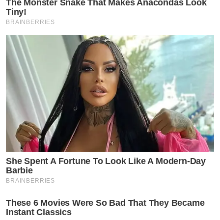
The Monster Snake That Makes Anacondas Look
ตรงๆนะเรื่องแบบนี้มันบังคับกันไม่ได้หรอก ถ้าบังคับกันได้
Tiny!
BRAINBERRIES
โลกนี้คงไม่มีคนเลิกกัน มีแอบเสียดายไหมอะมี คนเคยอยู่ด้วย
กันมา
ส่วนที่ว่าโพสต์แขวะถึงน้องมาตลอด 3 เดือน มีเพื่อนในเฟส
คนไหนเคยเห็นไหมคะ ขอดูหน่อยค่ะ
ตอนรักกัน ดีกันก็ตัดสินใจกันอยู่ 2 คน ตอนเลิกกันมาตอนนี้
พาดพิงคนอื่น และคนที่เดือดร้อนแทนก็ดันเป็นคนอื่นอีกที
ซึ่งไม่ใช่เรื่องตัวเองทั้งนั้น ถ้าจอยไม่ดีอยู่บ้านจอยทำไมตั้ง
เกือบสองปี #เพิ่งได้รู้จักงูเห่าจริงๆก็ตอนได้เป็นชาวนานี่
แหละ!
She Spent A Fortune To Look Like A Modern-Day
Barbie
* ส่วนอย่างอื่นของเขา ที่เดี๋ยวโพสต์ๆ แก้ไขๆ ลบๆ เป็นเนื้อ
BRAINBERRIES
10 น้ำซะ 90 อะไรที่ฟังมาจากฝั่งเดียว ก็ไม่แปลกที่พูดอะไร
These 6 Movies Were So Bad That They Became
ก็ได้+ใส่สีไปเรื่อย “เรียกว่าเล่าเอาสนุกปาก” ซึ่งออกมาจาก
Instant Classics