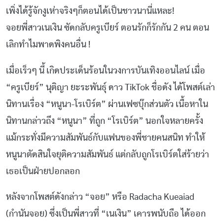
เพิ่งได้รู้จักงูเห่าจริงๆก็ตอนได้เป็นชาวนานี่แหละ!
จอยพี่สาวเนเงิน ซัดกลับครูเบียร์ ตอนรักก็รักกัน 2 คน ตอน
เลิกทำไมพาดพิงคนอื่น !
เมื่อเร็วๆ นี้ เกิดประเด็นร้อนในวงการบันเทิงออนไลน์ เมื่อ
“ครูเบียร์” นุติญา ยะระพันธุ์ ดาว TikTok ชื่อดัง ได้โพสต์เล่า
นิทานเรื่อง “หนูนา-โรเบิร์ต” ผ่านเฟซบุ๊กส่วนตัว เนื้อหาใน
นิทานกล่าวถึง “หนูนา” ที่ถูก “โรเบิร์ต” นอกใจหลายครั้ง
แม้กระทั่งมีความสัมพันธ์กับแฟนของพี่ชายคนสนิท ทำให้
หนูนาตัดสินใจยุติความสัมพันธ์ แต่กลับถูกโรเบิร์ตใส่ร้ายว่า
เธอเป็นฝ่ายปอกลอก
หลังจากโพสต์ดังกล่าว “จอย” หรือ Radacha Kueaiad
(กำนันจอย) ซึ่งเป็นพี่สาวที่ “เนเงิน” เคารพนับถือ ได้ออก