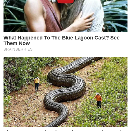
ตามเคย
และนอกจากเป็นเกาะให้แล้ว ก็ยังเป็นที่รองรับอารมณ์นาง
ด้วยเช่นกัน บ่อยครั้งที่ถูกชี้หน้าด่าด้วยถ้อยคำหยาบคายและ
ไม่ให้เกียรติ ทั้งต่อหน้าคนอื่น คนนี้นี่แหละที่เป็นกระโถนรอง
What Happened To The Blue Lagoon Cast? See
Them Now
รับอารมณ์ให้ แล้วตอนนี้ทัวร์มาลงว่าฉันมีปัญหากับคนนั้นคน
BRAINBERRIES
นี้ เพราะนี่ปกป้องใคร
10. มาปลายเดือนมกรา 68 น้องเข้ามาที่บ้านจอยเอา
เอกสารมาให้เซ็น เราคุยดีกันอยู่เลย พอหลังจากนั้น 2 วัน
น้องก็บล็อกจอย (ช็อตฟิลไปหลายวัน) แล้วนี่เหรอบอก
เคารพฉันรักเหมือนพี่สาว มาบอกว่าโคตรเสียใจ แน่ใจนะ คิด
ดีๆ คิดใหม่
แล้วที่ไปพูดว่าจอยบังคับน้องให้กลับไปคบแฟนเก่า เอา