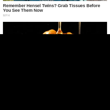
Remember Hensel Twins? Grab Tissues Before
You See Them Now
MFH
Endocrinologist: If You Have Diabetes, Read This
Before It's Removed!
GLYCOGEN SUPPORT