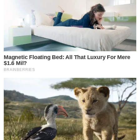
จอยทำหน้าที่ขับรถ รวมถึงการไปดูแลคล้ายพี่เลี้ยงท่านนึง
4. หลังจากที่น้องทั้ง 2 คนได้เป็นกระแสคู่จิ้น เลยทำให้มีคน
รู้จักจอยมากขึ้น ในส่วนตรงนี้ก็ขอบคุณนะ แต่ทุกอย่างที่จอย
ได้เงินมาจอยทำงานแลก ไม่ได้มีอะไรได้มาฟรีๆ! และไม่เคย
ได้โทรศัพท์จากใคร ถ้าเทศกาลไหนที่ได้เป็นของ ก็จะไม่ได้
รับเงินจากการทำงาน และทุกอย่างที่ได้รับมา จอยได้อยู่แค่
Magnetic Floating Bed: All That Luxury For Mere
$1.6 Mil?
ไม่กี่เดือน ย้ำว่าทำงานแลก
BRAINBERRIES
5. ตอนน้องมาอยู่บ้านจอยช่วงแรกๆ น้องก็ไม่ได้ช่วยค่าน้ำค่า
ไฟด้วยซ้ำ จนสักพักพอน้องเริ่มมีงานเยอะ น้องทั้ง2คน เริ่ม
ได้มีการให้ค่าน้ำค่าไฟจอยคนละ 4,000 บาทต่อเดือน เงิน
ส่วนนี้รวมไปถึงซื้อของใช้ในบ้านด้วย และได้มีการหยุดจ่าย
เงินส่วนนี้เป็นเวลาหลายเดือน ก่อนที่น้องทั้ง 2 คนจะย้าย
ออกจากบ้านจอย (ประมาณ 6-8 เดือน ก่อนย้ายออก) แต่จอ