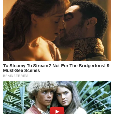
จอย ว่าขอมาดื่มต่อด้วย และนั่นคือวันแรกที่จอยแนะนำให้
พี่ๆ ในแก็งค์นี้รู้จักกับ ผช. เพราะเห็นว่าชอบตีกอล์ฟเหมือน
กัน
ต่อมาอีกตุลา 67 พี่ๆ ในแก็งค์นี้ได้นัดกับ ผช. ไปห้องซ้อม
กอล์ฟ ทางฝั่งน้องและฝั่ง ผช.ต่างก็ได้โทรตามให้จอยไปหา
นั่นคือวันที่น้องได้เจอกับ ผช. พอหลายๆ อย่างเริ่มชัดขึ้น ได้
มีคนเคยโทรไปคุยกับน้องเรื่องนี้ เพราะเห็นว่าน้องก็เคยอยู่
To Steamy To Stream? Not For The Bridgertons! 9
กินในบ้านของจอย ประมาณว่าทำแบบนี้ได้ใช่ไหม?
Must-See Scenes
BRAINBERRIES
9. ตลอดเวลาที่ผ่านมา ไม่ว่าจะเป็นเรื่องอะไรก็ตามที่เกิดขึ้น
จอยคนนี้ที่คอยเป็นเกาะกันกระสุนให้นางมาเสมอ อย่างที่
เห็นฉันพร้อมไฟว์กับทุกคนที่มีปัญหากับนาง อยู่มาทุก
เหตุการณ์ โดนทัวร์ลงก็ไม่หวั่น (สุดท้ายคนยุลอยตัว ส่วนคน
ออกหน้าต้องมานั่งรับกรรม) ตอนนี้ก็เช่นกัน นั่งยุสบายๆ