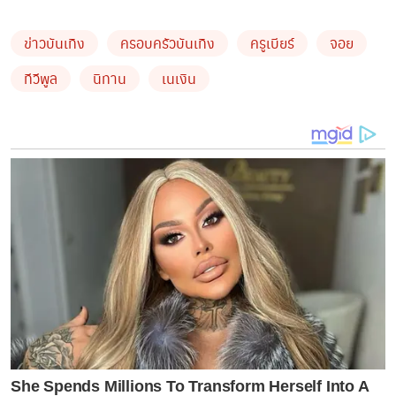
ถูกกระทำ แต่ถ้าเล่นถึงขั้นข่มขู่กัน ก็ขอออกมาปกป้องตัวเอง
บ้าง เพราะตอนนี้เริ่มรู้สึกไม่ปลอดภัย จะลงรายละเอียดที่
ข่าวบันเทิง
ครอบครัวบันเทิง
ครูเบียร์
จอย
เกี่ยวข้องกับจอยโดยตรง ในโพสต์นี้โพสต์เดียวจบ
ทีวีพูล
นิทาน
เนเงิน
1. ย้อนไปเมื่อ 3-4 ปีที่แล้ว นง. ได้ไปถ่าย mv กับน้องที่
จังหวัดนึงในภาคอิสาน นั่นคือครั้งแรกที่น้องกับ นง. เจอกัน
และหลังจากนั้น 2 วัน น้องได้ขับรถตามมาหา นง. ที่บ้านของ
จอย นั่นเป็นครั้งแรกที่จอยได้เจอกับน้อง ตั้งแต่วันนั้นน้องก็
อยู่บ้านจอยมาตลอด
บ้านจอยไม่เคยอยู่กันลำพัง 2 คน หรือ 3 คนผัวเมียตามที่
กล่าวอ้าง ในบ้านยังมีพี่เจมส์ (เป็นพี่ชายแท้ๆ ของจอย) ก่อน
ที่น้อง 2 คนจะย้ายเข้ามาอีก และพี่ชายก็ยังอยู่ด้วยจนถึง
ปัจจุบันนี้ ทุกอย่างน้องรู้ดีนิ เพราะพี่ชายแท้ๆ ของจอยเป็น
คนขัดห้องน้ำให้น้องใช้
She Spends Millions To Transform Herself Into A