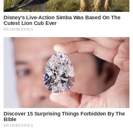
ยก็ไม่เคยมีการทวงถามเลยสักครั้ง ถึงแม้จอยไปอยู่บ้านแฟน
แต่จอยยังต้องจ่ายค่าน้ำค่าไฟที่บ้านเองทั้งหมด
Disney’s Live-Action Simba Was Based On The
Cutest Lion Cub Ever
6. ไม่ได้ทวงบุญคุณหรืออะไรทั้งนั้น ต่างฝ่ายต่างมีส่วนได้
BRAINBERRIES
ส่วนเสียร่วมกัน ที่ไปพูดว่ามีการทวงบุญคุณเกิดขึ้น แล้วที่พูด
แบบนี้ต้องการอะไรกันแน่
7. กับประโยคนึงในนิทาน “เธอมาทีหลัง เธอไม่ควรเสียใจ
นะ“ อันที่จริงจอยพูดไปว่า ”เธอมาทีหลัง เธอไม่ควรจะ
เสียใจ เพราะเขาเลือกเธอ เขาอยู่กับเธอ เธอควรดีใจด้วยซ้ำ
เธออย่าคิดมากนะ เขาแค่คนเก่า แล้วปลอบทุกอย่างไม่ให้
คิดมากที่สุดที่ทำได้“ (ตอนนั้นน้องยังไม่ได้คบกัน)
8. ส่วนเรื่อง ผช ที่มีประเด็น เอาเป็นว่าเราได้มีความสัมพันธ์
Discover 15 Surprising Things Forbidden By The
Bible
กัน ในระยะสั้น และได้จบลงไปนานแล้ว ..ต่อมาวันนึงใน
BRAINBERRIES
เดือนธันวา 66 เป็นวันเกิดน้องในกลุ่ม ทาง ผช ได้โทรมาที่