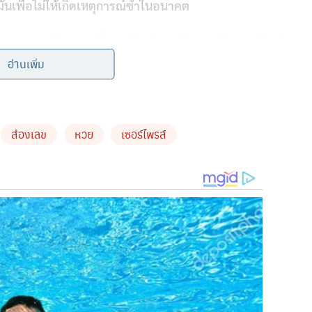
นเพื่อไม่ให้เกิดเหตุการณ์ซ้ำในอนาคต
แมวคลอดลูก พร้อมแคปชั่น “แล้วแต่นะ” โดยทะเบียนรถดังกล่าว
อ่านเพิ่ม
ขทะเบียนนี้กันอย่างคึกคัก และบางคนยังคาดหวังว่าอาจจะมีโชค
ส่องเลข
หวย
เซอร์ไพรส์