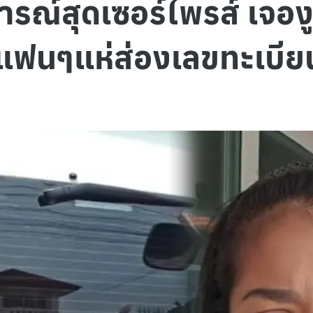
การณ์สุดเซอร์ไพรส์ เจอง
แฟนๆแห่ส่องเลขทะเบีย