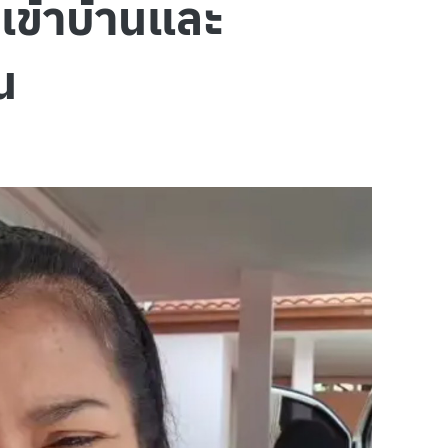
ูเข้าบ้านและ
น