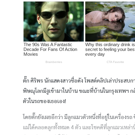
ตั๊ก ศิริพร นักแสดงสาวชื่อดัง โพสต์คลิปเล่าประสบกา
พิษณุโลกมีงูเข้ามาในบ้าน ขณะที่บ้านในกรุงเทพฯ กลั
ตัวในรถของเธอเอง!
โดยตั๊กยังเผยอีกว่า มีลูกแมวตัวหนึ่งที่อยู่ในเครื
แม่ได้คลอดลูกทั้งหมด 4 ตัว และโชคดีที่ลูกแมวเหล่าน