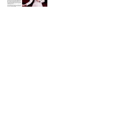
เทพศิรินทร์ นนทบุรี