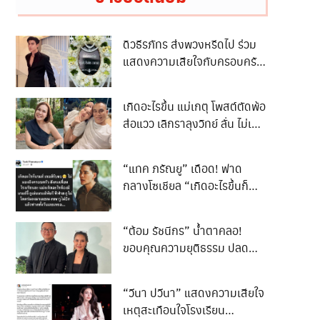
ดิวธีรภัทร ส่งพวงหรีดไป ร่วม
แสดงความเสียใจกับครอบครัว
น ฮลุน แต่ชาวเน็ตบอก
พวงหรีดเปลี่ยนเป็นอย่างอื่น
เกิดอะไรขึ้น แม่เกตุ โพสต์ตัดพ้อ
เทอไม่มีประโยชน์ จนเกิดดราม่า
ส่อแวว เลิกราลุงวิทย์ ลั่น ไม่เคย
เบาๆ
สมหวังเรื่องความรัก พร้อม
กลับมารักตัวเอง
“แทค ภรัณยู” เดือด! ฟาด
กลางโซเชียล “เกิดอะไรขึ้นก็
เกมรับจบ”
“ต้อม รัชนีกร” น้ำตาคลอ!
ขอบคุณความยุติธรรม ปลด
ล็อกชีวิต 3 ปี
“วีนา ปวีนา” แสดงความเสียใจ
เหตุสะเทือนใจโรงเรียน