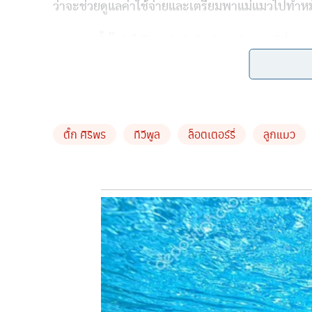
ว่าจะช่วยดูแลค่าใช้จ่ายและเตรียมพาแม่แมวไปทำหมั
นอกจากนี้ ตั๊กยังได้โพสต์คลิปโชว์ทะเบียนรถตู้ที่
คือ 1 มจ 9852 ซึ่งทำให้ชาวเน็ตต่างแห่กันไปส่องเล
ใหญ่ตามมาในอนาคต
ตั๊ก ศิริพร
ทีวีพูล
ล็อตเตอร์รี่
ลูกแมว