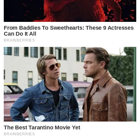
From Baddies To Sweethearts: These 9 Actresses
Can Do It All
BRAINBERRIES
รู้สึกยังไงได้เล่น The White Lotus ?
โยเกิร์ต : มันเป็นความภูมิใจที่ตอกย้ำว่าเราเคยรู้สึกแบบนี้
เมื่อนานมาแล้ว เพราะว่าเราทำอะไรสำเร็จด้วยตัวเองมัน
เป็นยังไง ความรู้สึกนั้นมันหอมหวานแบบไหน ความรู้สึกนั้น
มันอิ่มเอมแบบไหน แต่แค่ช่วงระยะเวลาหนึ่งเราอาจจะมี
ความสุขแบบอื่นมา จนทำให้เรามีความรู้สึกสิ่งๆนี้กับตัวเอง
The Best Tarantino Movie Yet
BRAINBERRIES
มันอาจจะลดทอนหรือมีบางอย่างมาแบ่งปันแต่ ณ ตอนนี้