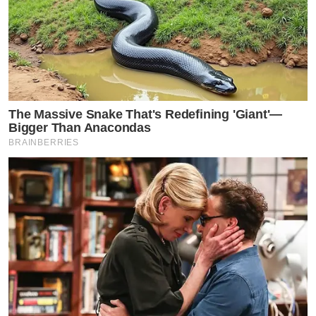
The White Lotus จะมาถ่ายทำที่เมืองไทย เราก็กรี้ดมาก
ชอบซีรีส์เรื่องนี้มาก ยูไปทำได้ยังไง ดีใจกับยูด้วยนะ ก็เลย
บอกพี่ดอมว่า เราชอบมากเลยนะถ้ามีโอกาสอะไรก็ได้ เป็น
อะไรก็ได้ในนั้น ฝากบอกพี่ที่แคสด้วยนะว่าโยอยากร่วมแสดง
เวลาผ่านไปหลายเดือน คิดว่าไม่น่าจะมีโอกาสแล้วเพราะ
The Massive Snake That's Redefining 'Giant'—
Bigger Than Anacondas
เขาถ่ายทำกันไปแล้ว แต่พี่แคสติ้งโทรมา เมื่อเดือนมีนาคมปี
BRAINBERRIES
ที่แล้ว บอกว่ามีบทให้ไปแคส แต่ใช้คิวหลายวัน มากเลย ต้อง
ไปใต้ ซึ่งตอนนั้นเราคิวไม่ได้เลยคือยุ่งมากก็เฟลไป