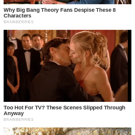
แล้วก็ไม่คิดว่าอีกหลายเดือนต่อมาน่าจะประมาณมิถุนายนปี
Why Big Bang Theory Fans Despise These 8
Characters
ที่แล้ว พี่หนอนก็โทรมาใหม่ว่ามีบทนี้ถ่ายที่กรุงเทพฯด้วย ใช้
BRAINBERRIES
คิวไม่เยอะ 1 วัน เราแบบจริงเหรอจะมีโอกาสได้ทำในสิ่งที่
เราชอบเหรอ แต่ว่าต้องส่งเทปไปแคสติ้งนะ ซึ่งเราห่างหาย
จากการแคสมานานแล้ว มีบทพูดประมาณหนึ่งถึงสองบท
เราส่งไปเลย 4 บท โดยให้เพื่อนมาช่วยถ่าย ไม่บอกเพื่อน
ด้วยนะว่าแคสอะไร เพราะต้องเซ็นเอกสารความลับ ส่งเทป
ไปแบบไม่กล้าคาดหวัง เพราะห่างจากวงการมานาน เพราะ
มีคนอื่นแคสด้วยไม่ใช่แค่เราคนเดียว เราทำดีที่สุด แล้วก็
ติดต่อกลับมา ตอนนั้นไม่อยู่เมืองไทยไปไหว้พระที่ฮ่องกง
Too Hot For TV? These Scenes Slipped Through
Anyway
BRAINBERRIES