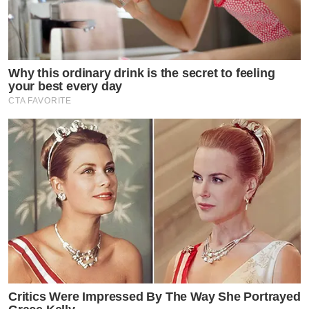
จักใหม่ๆ ไหมก็มีนะ มีเพื่อนใหม่ ๆ แต่ยังไม่มีใครที่รู้สึกว่า
อยากพัฒนารู้จักเขามากขึ้น ยังไม่ได้รู้สึกอะไรแบบนั้น แต่
อยากมีครอบครัวนะ ไปไหนมาไหนคนก็ถามตลอดมีแฟนไหม
Why this ordinary drink is the secret to feeling
your best every day
หรืออะไร เราก็ตอบว่ายังมันอาจจะใช้เวลานาน รู้สึกว่าถ้าจะ
CTA FAVORITE
หาแฟนมันไม่อยากสำหรับโย แต่สิ่งที่โยมองหามันไม่ใช่แค่
แฟน มันคือ Life Partner คู่ชีวิตที่เราอยากจะใช้ชีวิตไปกับ
เขา อยากจะร่วมเดินทางออกไปกับเขา หรือแม้กระทั่งเรา
อยากจะฝากชีวิตไว้กับเขา มันก็เลยอาจจะใช้เวลาหน่อย
แล้วกิจกรรมของเรา ณ ตอนนี้เราโฟกัสที่ตัวเอง กลับมารัก
ใส่ใจตัวเอง ให้เติบโตในทิศทางที่เราอยากเป็น ให้เราเป็นที่
พึ่งพาของตัวเองได้ กิจกรรมของโยมันก็เลยไม่ได้เหมือนไป
แสวงหาคู่ เพราะโฟกัสเรื่องตัวเองอยู่ด้วย
Critics Were Impressed By The Way She Portrayed