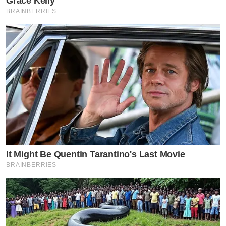
Grace Kelly
BRAINBERRIES
มีอะไรใหม่ๆ ที่เข้ามาบ้างที่สามารถแบ่งปันได้ ?
โยเกิร์ต : คือระหว่าง 1 ปีที่ผ่านมา รู้สึกว่าเป็นอีกครั้งที่ได้
กลับมาอยู่คนเดียวจริงๆ ได้มีโอกาสกลับมารักตัวเองจริงๆ
It Might Be Quentin Tarantino's Last Movie
BRAINBERRIES
ทำอะไรเพื่อตัวเอง พอได้ทำอะไรมันมีความรู้สึกภาคภูมิใจ
กับความสำเร็จที่เราทำแม้ว่าสิ่งนั้นมันอาจจะเล็กน้อย แต่
รู้สึกว่าเราทำด้วยมือเราเอง ย้อนกลับไปตอนนั้นมีโอกาสได้
เจอพี่ดอม และเล่นละครกับพี่ดอม ซึ่งตอนนั้นประกาศว่า