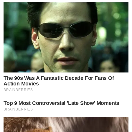
ความสำเร็จที่เราทำด้วยตัวเองมันชัดเจนมาก
ข่าวอื่น ๆ ที่น่าสนใจ
เจสซี่ กิระนา เผย MUT ปีนี้ถ้าเปลี่ยนกฎ ไม่ติดเลย
ถ้าต้องปักตระกร้าขายของ
เรียกร้องรัฐเจรจาเมียนมา แก้ปัญหาสารหนูใน
แม่น้ำกก ก่อนคนเสี่ยงไข้ดำ-มะเร็ง กันทั้งลุ่มน้ำ
by TVPOOL ONLINE
The 90s Was A Fantastic Decade For Fans Of
Action Movies
BRAINBERRIES
Top 9 Most Controversial 'Late Show' Moments
BRAINBERRIES