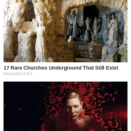
พี่แคสติ้งโทรมาบอกว่า…..โยเกิร์ตดีใจด้วยนะ ยูได้เล่นเรื่องนี้
คือกรี๊ดเลยค่ะ ดีใจมาก ซึ่งไม่รู้เลยว่าตอนไปถ่ายจะเห็นเรา
ไหม (หัวเราะ) ตัวละครเป็นเหมือนบาร์เทนเดอร์ในบาร์ ซีน
คือมีนักแสดง 2 คนคุยกัน แล้วเขาสั่งเครื่องดื่มกับเรา ซึ่งบท
สนทนาจะมีประมาณสองประโยค แต่ว่าตอนเขาขอชื่อขึ้น
17 Rare Churches Underground That Still Exist
BRAINBERRIES
เครดิตเราก็รู้สึกว่าปลื้ม ได้มีชื่อด้วยเหรอ เราเป็นแค่ตัวเอ็กต
ร้านะ มีชื่อในเครดิตท้ายเรื่องด้วยเหรอ แล้วพอวันออนแอร์
ได้ดูก็คือตื่นเต้นแล้วก็ดีใจมาก เห็นเราประมาณ 1 วินาที
(หัวเราะ) และที่สำคัญตอนจบขึ้นเป็นชื่อจริง โยเกิร์ต – ณัฐฐ
ชาช์ บุญประชม ขนลุกตื่นเต้นทั้งๆที่ในภาพเห็นวินาทีเดียว