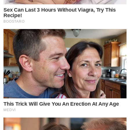
Sex Can Last 3 Hours Without Viagra, Try This
Recipe!
BOOSTARO
This Trick Will Give You An Erection At Any Age
MEDVI