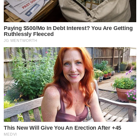
Paying $500/Mo In Debt Interest? You Are Getting
Ruthlessly Fleeced
JG WENTWORTH
This New Will Give You An Erection After +45
MEDVI