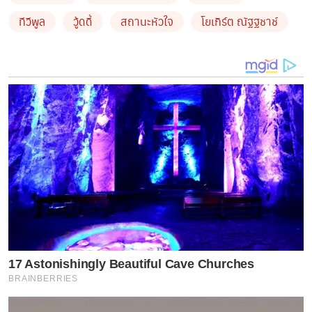
ทีวีพูล
วู้ดดี้
สถานะหัวใจ
โยเกิร์ต ณัฐฐชาช์
โยเกิร์ต : หนูเป็นแชมป์เรื่องความอดทนเหมือนกันนะ โยว่า
เราอาจจะขีดเส้นเอาไว้ก็ได้ว่าพอถึงตรงนี้ แล้วเราพอแล้ว
มองว่ามันเป็นการให้เวลากับตัวเองเพิ่มขึ้นในการทบทวน
เราโอเคพอใจกับสิ่งนี้จริง ๆ ไหม หรือเราอยากจะออกไป
จากตรงนี้
17 Astonishingly Beautiful Cave Churches
BRAINBERRIES
ตอนนี้มีคน DM มาหาบ้างไหม ?