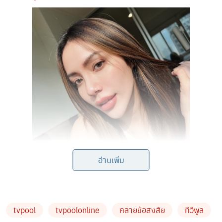
อ่านเพิ่ม
ล่าสุด เพื่อเป็นการยืนยันถึงนิสัยน่ารักและเป็นกันเองของ
tvpool
tvpoolonline
คลายข้อสงสัย
ทีวีพูล