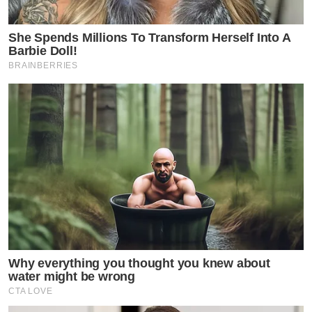
ขณะเดียวกัน หลังจากกระแสข่าวและคำถามต่างๆ ที่เกิดขึ้น
“มายด์” เองก็ได้ออกมาโพสต์คลิปวิดีโอเซลฟี่สั้นๆ พร้อม
She Spends Millions To Transform Herself Into A
Barbie Doll!
ข้อความที่สื่อถึงความเข้มแข็งว่า “It’s time to be
BRAINBERRIES
stronggg” ซึ่งเป็นการส่งสัญญาณว่าเจ้าตัวพร้อมที่จะเผชิญ
หน้าและก้าวข้ามผ่านทุกสถานการณ์ที่เกิดขึ้น
การออกมาเคลื่อนไหวของเพื่อนสนิท “มายด์” ในครั้งนี้ ถือ
เป็นการดับข้อสงสัยและยืนยันถึงความเป็นตัวตนของนัก
แสดงสาวได้อย่างชัดเจน ซึ่งแสดงให้เห็นว่า “ที่รัก” ที่เธอใช้
อาจเป็นเพียงคำพูดติดปากที่แสดงถึงความเอ็นดูและความ
เป็นกันเองกับคนรอบข้างเท่านั้น
Why everything you thought you knew about
water might be wrong
CTA LOVE