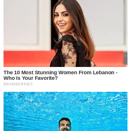
The 10 Most Stunning Women From Lebanon -
Who Is Your Favorite?
by TVPOOL ONLINE
BRAINBERRIES