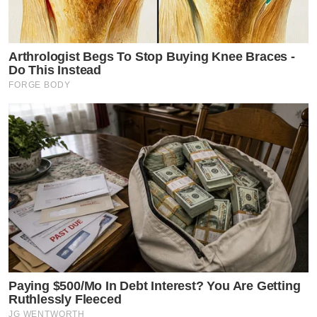
Arthrologist Begs To Stop Buying Knee Braces -
Do This Instead
FORGE BODY
Paying $500/Mo In Debt Interest? You Are Getting
Ruthlessly Fleeced
JG WENTWORTH