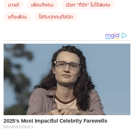
“มายด์” เหล่าเพื่อนสนิทของนักแสดงสาวต่างพร้อมใจกัน
มายด์
เพื่อนที่คณะ
เรียก "ที่รัก" ไม่ได้พิเศษ
ออกมาเคลื่อนไหวผ่านทางอินสตาแกรมส่วนตัว โดยการแชร์
แก๊งเพื่อน
ใช้กับทุกคนที่สนิท
ภาพหน้าจอแช็ต หรือข้อความที่เคยพูดคุยกับ “มายด์” ซึ่ง
ในบทสนทนานั้นปรากฏให้เห็นอย่างชัดเจนว่า “มายด์” มี
การใช้คำว่า “ที่รัก” ในการเรียกเพื่อนๆ จริง ไม่ว่าจะเป็น
เพื่อนผู้หญิงหรือเพื่อนผู้ชายก็ตาม
2025’s Most Impactful Celebrity Farewells
BRAINBERRIES