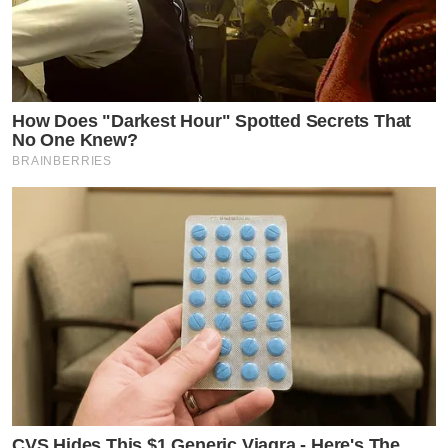
How Does "Darkest Hour" Spotted Secrets That
No One Knew?
BRAINBERRIES
CVS Hides This $1 Generic Viagra - Here's The