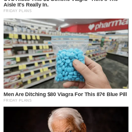
Aisle It's Really In.
FRIDAY PLANS
Men Are Ditching $80 Viagra For This 87¢ Blue Pill
FRIDAY PLANS