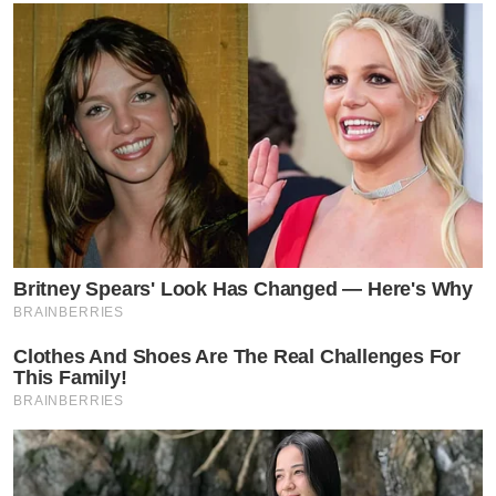
Britney Spears' Look Has Changed — Here's Why
BRAINBERRIES
ไม่เพียงเท่านั้น บางเพื่อนสนิทยังได้เขียนข้อความเพิ่มเติมใน
Clothes And Shoes Are The Real Challenges For
สตอรี่ เพื่อยืนยันถึงพฤติกรรมดังกล่าวของ “มายด์” ว่าเป็น
This Family!
สิ่งที่เจ้าตัวทำเป็นปกติอยู่แล้ว และใช้สรรพนามที่หลากหลาย
BRAINBERRIES
ในการพูดคุยกับเพื่อนๆ ทุกคนอย่างสม่ำเสมอ ทำให้หลายคน
ที่เคยตั้งข้อสงสัยในประเด็นนี้ ต่างก็ได้รับคำตอบที่ชัดเจน