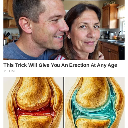
This Trick Will Give You An Erection At Any Age
MEDVI