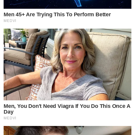
Men 45+ Are Trying This To Perform Better
MEDVI
Men, You Don't Need Viagra If You Do This Once A
Day
MEDVI