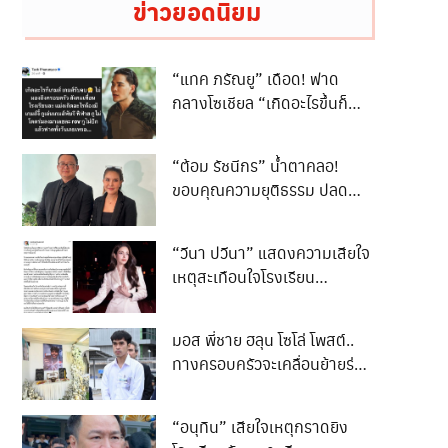
ข่าวยอดนิยม
“แทค ภรัณยู” เดือด! ฟาด
กลางโซเชียล “เกิดอะไรขึ้นก็
เกมรับจบ”
“ต้อม รัชนีกร” น้ำตาคลอ!
ขอบคุณความยุติธรรม ปลด
ล็อกชีวิต 3 ปี
“วีนา ปวีนา” แสดงความเสียใจ
เหตุสะเทือนใจโรงเรียน
เทพศิรินทร์ นนทบุรี
มอส พี่ชาย ฮลุน โซโล่ โพสต์..
ทางครอบครัวจะเคลื่อนย้ายร่าง
ของน้องกลับสู่ภูมิลำเนา..
“อนุทิน” เสียใจเหตุกราดยิง