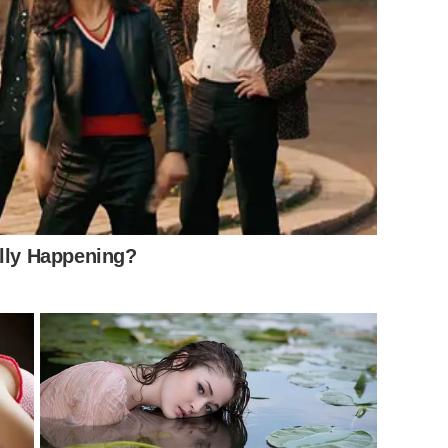
ูงและเดรสสุดหรูที่ยิ่งเสริมออร่าระดับยานแม่ การลงจอดครั้งนี้
 สู่เวทีโลก ศรีริต้าพิสูจน์แล้วว่าความสง่าแบบผู้หญิงไทย
ally Happening?
อมกวาดทุกแฟลชทุกเลนส์อย่างไร้ข้อกังขา