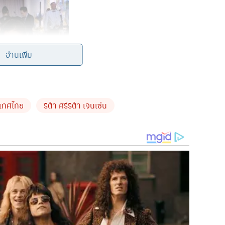
อ่านเพิ่ม
เทศไทย
ริต้า ศรีริต้า เจนเซ่น