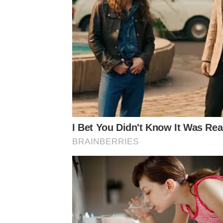
ริต้ามาในลุคสุดปังที่สะกดทุกสายตา ด้วยจิวเวลรีชั้นส
คือการส่งพลังความสวยและความภาคภูมิใจจากกรุงเทพฯ
I Bet You Didn't Know It Was Re
สามารถยืนหนึ่งในระดับโลกได้อย่างสมบูรณ์แบบ พร้
BRAINBERRIES