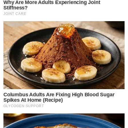
Why Are More Adults Experiencing Joint
Stiffness?
JOINT CARE
Columbus Adults Are Fixing High Blood Sugar
Spikes At Home (Recipe)
GLYCOGEN SUPPORT