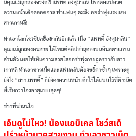
นี่คุณแม่ลูกสองจริงดิ?! แพทตี้ อังศุมาลิน โพสต์คลิปอวด
ความหน้าเด็กตลอดกาล ทำแฟนๆ ตะลึง ออร่าพุ่งแรงแซง
สาวเกาหลี!
ทำเอาโลกโซเชียลฮือฮากันอีกแล้ว เมื่อ “แพทตี้ อังศุมาลิน”
คุณแม่ลูกสองคนสวย ได้โพสต์คลิปล่าสุดลงบนอินสตาแกรม
ส่วนตัว เผยให้เห็นความสวยใสออร่าพุ่งกระฉูดราวกับสาว
เกาหลี ทำเอาชาวเน็ตและแฟนคลับต้องขยี้ตาซ้ำๆ เพราะดู
ยังไง “สาวแพทตี้” ก็ยังคงความหน้าเด็กไว้ได้แบบไร้ที่ติ ชนิด
ที่เรียกว่าโกงอายุแบบสุดๆ!
ข่าวที่น่าสนใจ
เอ็นดูไม่ไหว! น้องแอบิเกล โชว์สเต็
ปรำหน้านาคสวยงาม ทำเอาชาวเน็ต