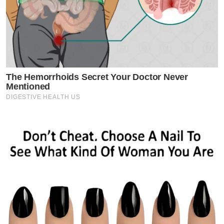
The Hemorrhoids Secret Your Doctor Never
Mentioned
DIGESTIVE HEALTH US
by TVPOOL ONLINE