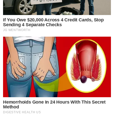
If You Owe $20,000 Across 4 Credit Cards, Stop
Sending 4 Separate Checks
JG WENTWORTH
Hemorrhoids Gone In 24 Hours With This Secret
Method
DIGESTIVE HEALTH US