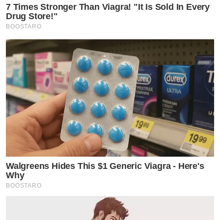
เป็นเอกลักษณ์ ชวนให้หลงใหล เหมือนถูกสต๊าฟความสวยไว้
7 Times Stronger Than Viagra! "It Is Sold In Every
Drug Store!"
ตั้งแต่สมัยเข้าวงการใหม่ๆ ไม่มีผิดเพี้ยนเลยแม้แต่น้อย หาก
BOOSTARO
ไม่บอกว่าเป็นคุณแม่ลูกสองแล้วล่ะก็ หลายคนคงเข้าใจผิด
คิดว่าเธอเป็นสาววัย 20 ต้นๆ อย่างแน่นอน
Walgreens Hides This $1 Generic Viagra - Here's
หลังจากคลิปดังกล่าวถูกเผยแพร่ออกไป ก็มีแฟนๆ เข้ามา
Why
BOOSTARO
คอมเมนต์ชื่นชมในความสวยอมตะของ “แพทตี้” กันอย่าง
ล้นหลาม ชนิดที่เรียกได้ว่าถล่มทลายไอจีเลยทีเดียว หลายคน