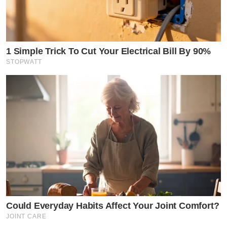
1 Simple Trick To Cut Your Electrical Bill By 90%
STOPWATT
Could Everyday Habits Affect Your Joint Comfort?
JOINT CARE