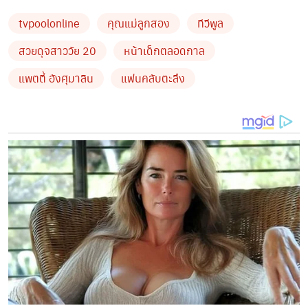
tvpoolonline
คุณแม่ลูกสอง
ทีวีพูล
สวยดุจสาววัย 20
หน้าเด็กตลอดกาล
แพตตี้ อังศุมาลิน
แฟนคลับตะลึง
ในคลิปที่โพสต์นั้น “แพทตี้ อังศุมาลิน” มาในลุคสวยใสเป็น
ธรรมชาติ เผยผิวขาวเนียนละเอียดไร้ที่ติ และรอยยิ้มสดใสที่