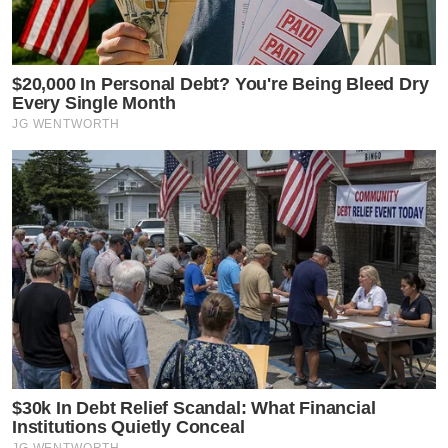
$20,000 In Personal Debt? You're Being Bleed Dry
Every Single Month
JG WENTWORTH
$30k In Debt Relief Scandal: What Financial
Institutions Quietly Conceal
JG WENTWORTH