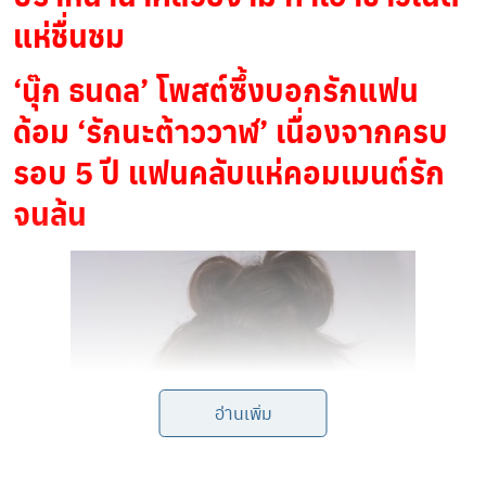
แห่ชื่นชม
‘นุ๊ก ธนดล’ โพสต์ซึ้งบอกรักแฟน
ด้อม ‘รักนะต้าววาฬ’ เนื่องจากครบ
รอบ 5 ปี แฟนคลับแห่คอมเมนต์รัก
จนล้น
อ่านเพิ่ม