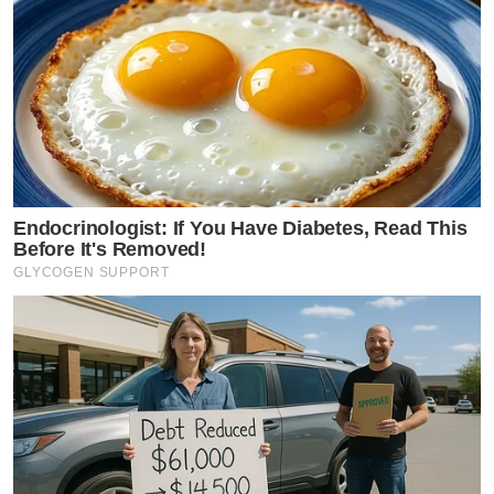
Endocrinologist: If You Have Diabetes, Read This
Before It's Removed!
GLYCOGEN SUPPORT