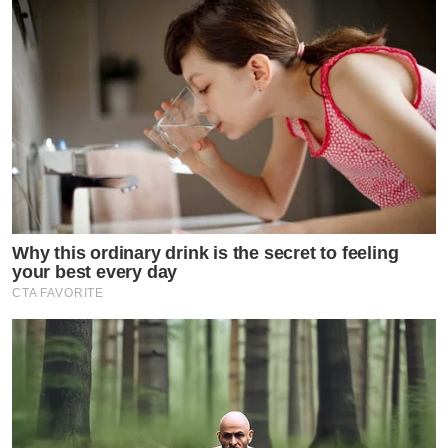
ภาพเหล่านี้สะท้อนให้เห็นถึงอีกมุมหนึ่งของนักแสดงหนุ่มที่ไม่
ได้มีดีแค่หน้าตาและความสามารถ แต่ยังเป็นคนที่มีจิตใจ
งดงามและไม่เคยลืมรากเหง้าของตนเอง ทำให้ชาวเน็ตและ
แฟนคลับจำนวนมากเข้ามาร่วมคอมเมนต์ชื่นชมในความน่า
รักและความกตัญญูของหนุ่มก็อตอย่างล้นหลาม จนกลาย
เป็นอีกหนึ่งกระแสไวรัลที่สร้างรอยยิ้มและความรู้สึกดีๆ ให้
กับทุกคน
Why this ordinary drink is the secret to feeling
your best every day
การกระทำของ “ก็อต อิทธิพัทธ์” ในครั้งนี้ ไม่เพียงแต่จะ
CTA FAVORITE
สร้างความสุขให้กับครอบครัวของเขาเอง แต่ยังเป็นตัวอย่าง
ที่ดีและสร้างแรงบันดาลใจให้กับสังคมในเรื่องของความรัก
และความผูกพันในครอบครัว ทำให้เห็นว่าไม่ว่าชีวิตจะ
ประสบความสำเร็จมากแค่ไหน สิ่งสำคัญที่สุดคือการไม่ลืมผู้