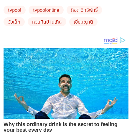
tvpool
tvpoolonline
ก็อต อิทธิพัทธิ์
วัยเด็ก
หวนคืนบ้านเกิด
เยี่ยมญาติ
งานนี้ภาพความผูกพันและโมเมนต์สุดอบอุ่นระหว่างหลาน
ชายซุปตาร์กับคุณย่าคุณก๋งได้ถูกเผยแพร่ออกมาสู่สายตา
แฟนคลับ ทำให้หลายคนต่างบอกเป็นเสียงเดียวกันว่า
“อบอุ่นหัวใจ” และ “น่ารักมาก” ก็อต อิทธิพัทธ์ ได้ใช้เวลา
พูดคุย หยอกล้อ และดูแลคุณย่าคุณก๋งอย่างใกล้ชิด แสดงให้
เห็นถึงความกตัญญูและความรักอันบริสุทธิ์ที่เขามีต่อผู้มี
Why this ordinary drink is the secret to feeling
พระคุณ
your best every day