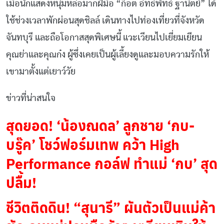
เมื่อนักแสดงหนุ่มหล่อมากฝีมือ “ก็อต อิทธิพัทธ์ ฐานิตย์” ได้
ใช้ช่วงเวลาพักผ่อนสุดชิลล์ เดินทางไปท่องเที่ยวที่จังหวัด
จันทบุรี และถือโอกาสสุดพิเศษนี้ แวะเวียนไปเยี่ยมเยียน
คุณย่าและคุณก๋ง ผู้ซึ่งเคยเป็นผู้เลี้ยงดูและมอบความรักให้
เขามาตั้งแต่เยาว์วัย
ข่าวที่น่าสนใจ
สุดยอด! ‘น้องณดล’ ลูกชาย ‘กบ-
บรู๊ค’ โชว์ฟอร์มเทพ คว้า High
Performance กอล์ฟ ทำแม่ ‘กบ’ สุด
ปลื้ม!
ชีวิตติดดิน! “สุนารี” ผันตัวเป็นแม่ค้า