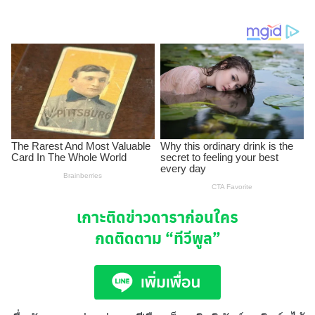
เกาะติดข่าวดาราก่อนใคร
กดติดตาม
“ทีวีพูล”