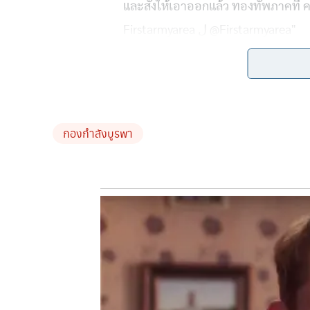
กกล.บูรพา ระบุว่า
จากการตรวจสอบในวันนี้ (27 ส.
เข้าห้ามปรามประชาชนของตนไม่ให้กระทำการลักษณะน
คอนเทนต์เพื่อเผยแพร่บนสื่อออนไลน์
ไม่มีเจตนาลุ
กองกำลังบูรพา
ทั้งนี้ กองกำลังบูรพาเน้นย้ำว่า
หน่วยงานความมั่นคง
ป้องกันเหตุการณ์ที่อาจสร้างความเข้าใจผิด และยืนย
รักษาความสงบเรียบร้อย.