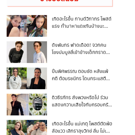
เกิดอะไรขึ้น กานต์วิภากร โพสต์
แรง ทำมาหาแดxกันบ้างนะ
ไม่ใช่เป็นชาวเกาะตลอดเวลา
ทำงานไม่เป็น ก็ไม่มีแดxต่อไป
ดังพันกร ฟาดเดือด! จวกคน
เหอะอย่าหวังแม้เศษเงินจาก
โยงปมบูลลี่เข้าข้างเด็กกราดยิง
พวกกู
ลั่น “ตลกจ้า ฆ่าผู้บริสุทธิ์ชัดเจน
แต่กลับเห็นใจฆาตกร”
ปิ่นพิศพรรณ ตอบชัด หลังแพ้
คดี ต้อมรชนีกร โดนกระแสตี
กลับทำไมไม่จ่าย 50 ล้าน
ดิวธีรภัทร ส่งพวงหรีดไป ร่วม
แสดงความเสียใจกับครอบครัว
น ฮลุน แต่ชาวเน็ตบอก
พวงหรีดเปลี่ยนเป็นอย่างอื่น
เกิดอะไรขึ้น แม่เกตุ โพสต์ตัดพ้อ
เทอไม่มีประโยชน์ จนเกิดดราม่า
ส่อแวว เลิกราลุงวิทย์ ลั่น ไม่เคย
เบาๆ