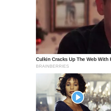
ข่าวที่น่าสนใจ
แม่คิ้ม อึงเลย!! ย้อนคลิปหมอบีไม่ออกรายการ ทายแม
ทรู คอร์ปอเรชั่น โดย ทรูปลูกปัญญา ผนึกมูลนิธิออทิส
Culkin Cracks Up The Web With 
แรกนอกกรุงเทพฯ สร้างโอกาสใหม่เพิ่มทักษะให้เด็กพ
BRAINBERRIES
by TVPOOL ONLINE