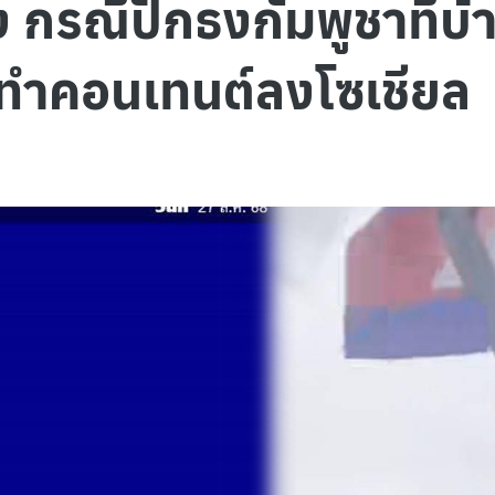
 กรณีปักธงกัมพูชาที่บ
ทำคอนเทนต์ลงโซเชียล