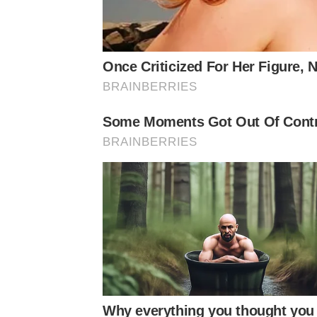
Once Criticized For Her Figure,
BRAINBERRIES
Some Moments Got Out Of Contr
BRAINBERRIES
Why everything you thought you