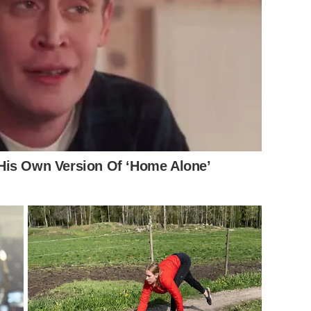
่นเกิน
ติกไทยและภาคีเครือข่าย เปิด “ศูนย์เรียนรู้ดิจิทัลระยอง” แห่ง
His Own Version Of ‘Home Alone’
ิเศษก้าวทันโลกอนาคตอย่างยั่งยืน