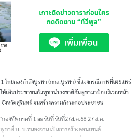
เกาะติดข่าวดาราก่อนใคร
กดติดตาม
“ทีวีพูล”
ี่ 1 โดยกองกำลังบูรพา (กกล.บูรพา) ชี้แจงกรณีภาพที่เผยแพร่
งแสดงให้เห็นประชาชนกัมพูชานำธงชาติกัมพูชามาปักบริเวณหน้า
ังหวัดสุรินทร์ จนสร้างความกังวลต่อประชาชน