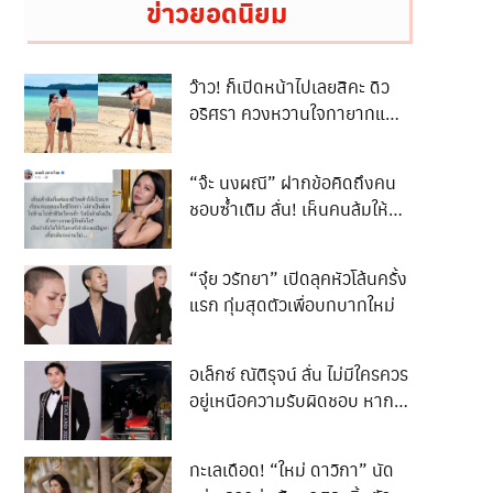
ข่าวยอดนิยม
ว๊าว! ก็เปิดหน้าไปเลยสิคะ ดิว
อริศรา ควงหวานใจทายาทแสน
ล้าน ไฮโซฯตระกูลดัง วู้ดดี้ เที่ยว
ทะเลฉ่ำๆ งานนี้บอกเลยว่าทะเล
“จ๊ะ นงผณี” ฝากข้อคิดถึงคน
หวานเจี๊ยบ!!
ชอบซ้ำเติม ลั่น! เห็นคนล้มให้
เอาเป็นบทเรียน
“จุ๋ย วรัทยา” เปิดลุคหัวโล้นครั้ง
แรก ทุ่มสุดตัวเพื่อบทบาทใหม่
อเล็กซ์ ณัติรุจน์ ลั่น ไม่มีใครควร
อยู่เหนือความรับผิดชอบ หาก
การกระทำนั้นสร้างความสูญ
เสียให้ผู้อื่น ’’ เด็ก ‘‘ควรได้รับ
ทะเลเดือด! “ใหม่ ดาวิกา” นัด
โทษเทียบเท่าผู้ใหญ่ เพื่อความ