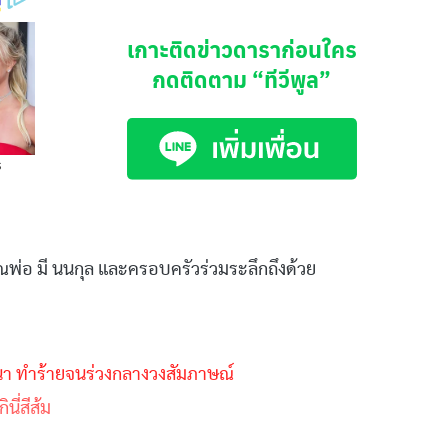
เกาะติดข่าวดาราก่อนใคร
กดติดตาม
“ทีวีพูล”
ณพ่อ มี
นนกุล
และครอบครัวร่วมระลึกถึงด้วย
า ทำร้ายจนร่วงกลางวงสัมภาษณ์
นี่สีส้ม