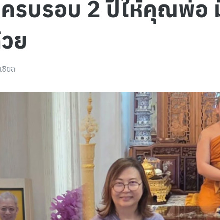
รบรอบ 2 ปีให้คุณพ่อ ม
้วย
เชียล