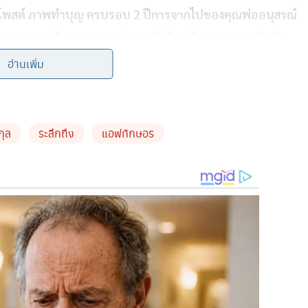
อกมาโพสต์ ภาพทำบุญ ครบรอบ 2 ปีการจากไปของคุณพ่ออนุสรณ์
และครอบครัวของนนกุล ร่วมระลึกถึง พร้อมระบุแคปชั่นข้อ
สมอ“
อ่านเพิ่ม
กุล
ระลึกถึง
แอฟทักษอร