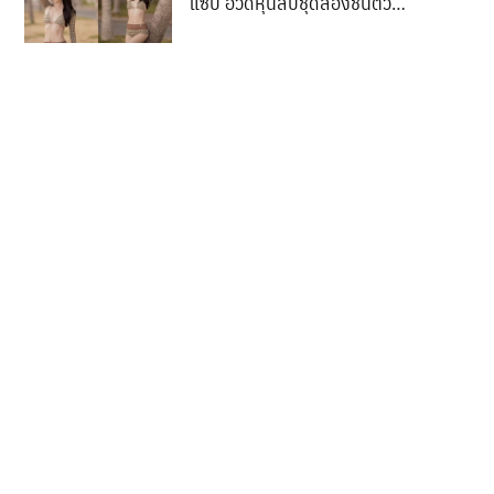
แซ่บ อวดหุ่นสับชุดสองชิ้นตัวจิ๋ว
ศักสิทธิ์ของกฏหมาย”
บิกินีตาข่ายกร้าวใจ