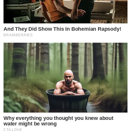
And They Did Show This In Bohemian Rapsody!
BRAINBERRIES
by TVPOOL ONLINE
Why everything you thought you knew about
water might be wrong
CTA LOVE