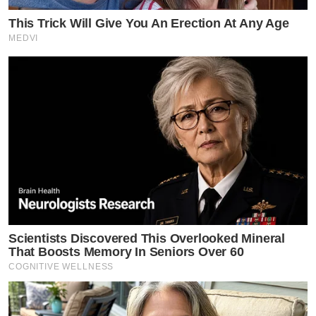
This Trick Will Give You An Erection At Any Age
MEDVI
Scientists Discovered This Overlooked Mineral
That Boosts Memory In Seniors Over 60
COGNITIVE WELLNESS