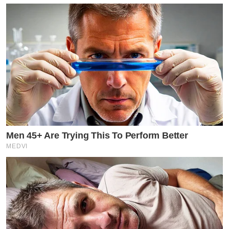
Men 45+ Are Trying This To Perform Better
MEDVI