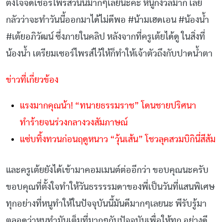
ตั้งใจจัดเชอร์ไพร์สวันนี้มากๆเลยนะคะ หนูกังวลมาก เลย
กลัวว่าจะทำวันนี้ออกมาได้ไม่ดีพอ #น้ามเฮดเอน #น้องน้ำ
#เต้ยอภิวัฒน์ ซึ่งภายในคลิป หลังจากที่ครูเต้ยได้ดู ในสิ่งที่
น้องน้ำ เตรียมเซอร์ไพรส์ไว้ให้ก็ทำให้เจ้าตัวถึงกับปาดน้ำตา
ข่าวที่เกี่ยวข้อง
แรงมากคุณน้า! “ทนายธรรมราช” โดนชายปริศนา
ทำร้ายจนร่วงกลางวงสัมภาษณ์
แซ่บทิ้งทวนก่อนฤดูหนาว “วุ้นเส้น” โชวลุคสวมบิกินี่สีส้ม
และครูเต้ยยังได้เข้ามาคอมเมนต์ต่ออีกว่า
ขอบคุณนะครับ
ขอบคุณที่ตั้งใจทำให้วันธรรรรมดาของพี่เป็นวันที่แสนพิเศษ
ทุกอย่างที่หนูทำให้ในปัจจุบันนี้มันดีมากๆเลยนะ พีรับรู้มา
ตลอดว่าหนูทำมันเต็มที่มากๆกับปัจจุบันเพื่อให้ทุก อย่างดี