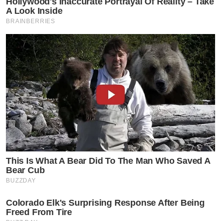
Hollywood's Inaccurate Portrayal Of Reality – Take
A Look Inside
BRAINBERRIES
This Is What A Bear Did To The Man Who Saved A
Bear Cub
BUZZDAY
Colorado Elk's Surprising Response After Being
Freed From Tire