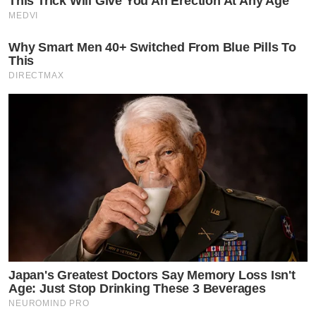
This Trick Will Give You An Erection At Any Age
MEDVI
Why Smart Men 40+ Switched From Blue Pills To
This
DIRECTMAX
Japan's Greatest Doctors Say Memory Loss Isn't
Age: Just Stop Drinking These 3 Beverages
NEUROMIND PRO