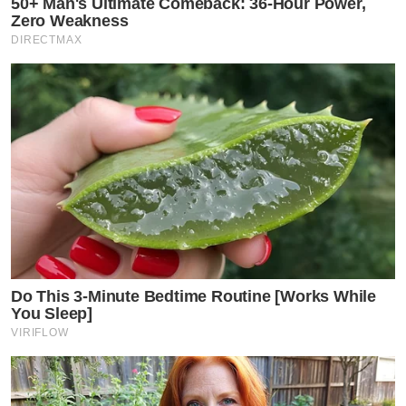
50+ Man's Ultimate Comeback: 36-Hour Power,
Zero Weakness
DIRECTMAX
Do This 3-Minute Bedtime Routine [Works While
You Sleep]
VIRIFLOW