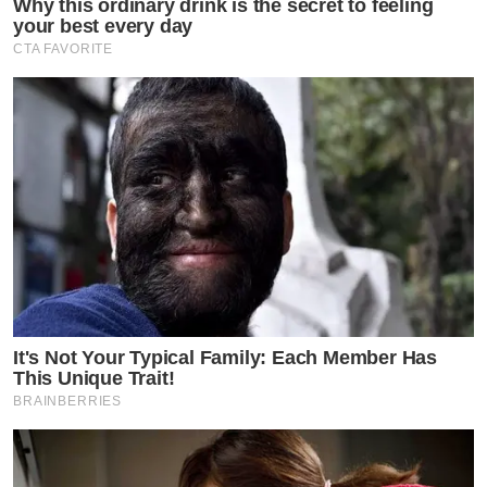
Why this ordinary drink is the secret to feeling
your best every day
CTA FAVORITE
It's Not Your Typical Family: Each Member Has
This Unique Trait!
BRAINBERRIES