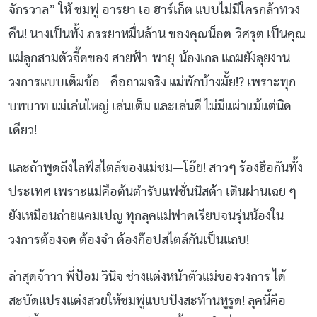
จักรวาล” ให้ ชมพู่ อารยา เอ ฮาร์เก็ต แบบไม่มีใครกล้าทวง
คืน! นางเป็นทั้ง ภรรยาหมื่นล้าน ของคุณน็อต-วิศรุต เป็นคุณ
แม่ลูกสามตัวจี๊ดของ สายฟ้า-พายุ-น้องเกล แถมยังลุยงาน
วงการแบบเต็มข้อ—คือถามจริง แม่พักบ้างมั้ย!? เพราะทุก
บทบาท แม่เล่นใหญ่ เล่นเต็ม และเล่นดี ไม่มีแผ่วแม้แต่นิด
เดียว!
และถ้าพูดถึงไลฟ์สไตล์ของแม่ชม—โอ๊ย! สาวๆ ร้องฮือกันทั้ง
ประเทศ เพราะแม่คือต้นตำรับแฟชั่นนิสต้า เดินผ่านเฉย ๆ
ยังเหมือนถ่ายแคมเปญ ทุกลุคแม่ฟาดเรียบจนรุ่นน้องใน
วงการต้องจด ต้องจำ ต้องก๊อปสไตล์กันเป็นแถบ!
ล่าสุดจ้าาา พี่ป้อม วินิจ ช่างแต่งหน้าตัวแม่ของวงการ ได้
สะบัดแปรงแต่งสวยให้ชมพู่แบบปังสะท้านหูรูด! ลุคนี้คือ