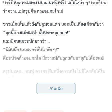
บาร์บี้หลุดพรมแดง ผมลอนฟรุ้งฟริ้ง แก้มใสฉ่ำ ๆ บวกกับออ
ร่าความแม่สรุปคือ สวยจนตะโกน!
ชาวเน็ตเห็นแล้วถึงกับซูมจอแตก บอกเป็นเสียงเดียวกันว่า
“ลุคนี้ต้องแม่ชมเท่านั้นนะคะลูกกกก!”
แถมมีคนแซวหนักมากว่า…
“นี่มันน้องเกลเวอร์ชั่นโตชัด ๆ!”
คือหน้าคล้ายจนตกใจ นึกว่าแม่กับลูกสลับอายุกันได้อะแม่!
สรุปนะคะ… ชมพู่ อารยา ยืนหนึ่งความปัง ไม่มีใครล้มได้ใน
ชาตินี้ค่ะ!
อ่านเพิ่ม
ข่าวอื่น ๆ ที่น่าสนใจ
“ทาทายัง” ปล่อยพลังแม่ตัวแม่! อวดหุ่นสับใน
บอดี้สูท