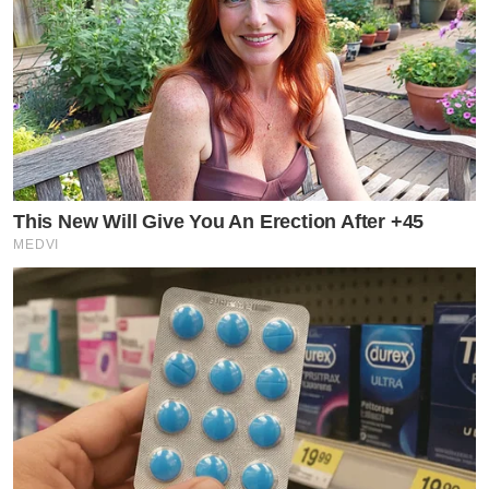
This New Will Give You An Erection After +45
MEDVI