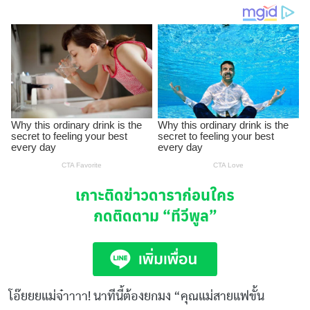
เกาะติดข่าวดาราก่อนใคร
กดติดตาม
“ทีวีพูล”
โอ๊ยยยแม่จ๋าาาา! นาทีนี้ต้องยกมง “คุณแม่สายแฟขั้น