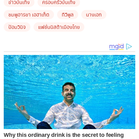
ข่าวบันเทิง
ครอบครัวบันเทิง
เกิดอะไรขึ้น ทนายพัฒน์ โพสต์ ขอเป็นกำลังใจให้
ชมพูอารยา เอฮาเก็ต
ทีวีพูล
นางเอก
อาจารย์เบียร์ คนตื่นธรรมเสมอ
ป้อมวินิจ
แฟชั่นนิสต้าเมืองไทย
by TVPOOL ONLINE
Why this ordinary drink is the secret to feeling