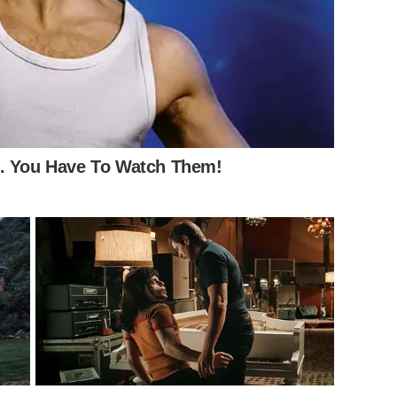
์
คุกคามของสาวๆ
ในโพสต์
กางเกงวิ่งสีขาวอยู่นะครับ
”
งานนี้
่เข้ามาคอมเมนต์กันสนั่น ทั้งแซว ทั้งหยอก ทั้งขำ อาทิ “โชคดี
เกง”, “หาทุนคืนใช่ไหมคะ 555” ไปจนถึง “กลัวผัวเห็นเลยไม่
e. You Have To Watch Them!