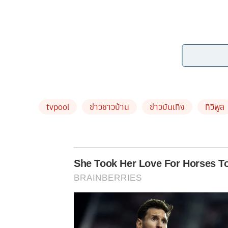
ข่าวที่น่าสนใจ
tvpool
ข่าวชาวบ้าน
ข่าวบันเทิง
ทีวีพูล
จึ้งมาก!! น้ำเพชร อิสรีย์
สงกรานต์ประจำวันเสาร์
She Took Her Love For Horses T
เบส คำสิงห์ เปิดใจทั้งน้ำ
BRAINBERRIES
เผยย้อนเวลากลับไปได้ อ