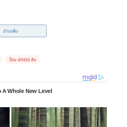
อ่านเพิ่ม
โดม ปกรณ์ ลัม
 เปิดลุค นางมโหทรเทวี นาง
o A Whole New Level
ตา!! กับเรื่องราวความรักในอดีต
ยากกลับไปคบอดีตแฟนเก่า