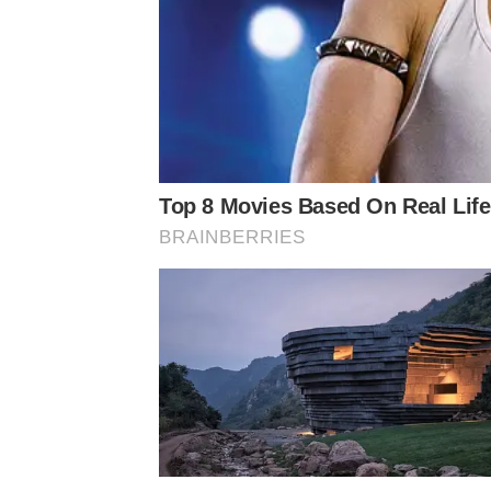
โดยโดมได้โพสต์ข้อความว่า
“
ผมนั่งไล่แคปคอมเมนต
เรียกเสียงหัวเราะจากชาวเน็ตได้ไม่น้อย แฟน ๆ ต่างแห
ที่คอมเมนต์ในใจ”, “อย่าฟ้องหนูนะคะ แค่ดูรีวิวกาง
กล้าเมนต์”
Top 8 Movies Based On Real Lif
BRAINBERRIES