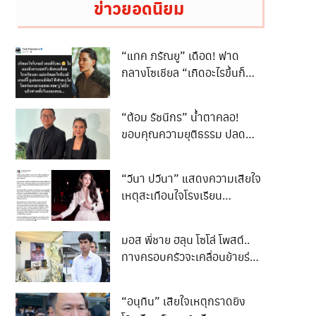
ข่าวยอดนิยม
“แทค ภรัณยู” เดือด! ฟาด
กลางโซเชียล “เกิดอะไรขึ้นก็
เกมรับจบ”
“ต้อม รัชนีกร” น้ำตาคลอ!
ขอบคุณความยุติธรรม ปลด
ล็อกชีวิต 3 ปี
“วีนา ปวีนา” แสดงความเสียใจ
เหตุสะเทือนใจโรงเรียน
เทพศิรินทร์ นนทบุรี
มอส พี่ชาย ฮลุน โซโล่ โพสต์..
ทางครอบครัวจะเคลื่อนย้ายร่าง
ของน้องกลับสู่ภูมิลำเนา..
“อนุทิน” เสียใจเหตุกราดยิง