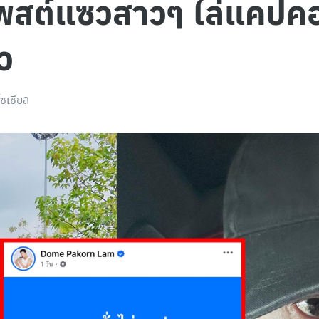
โพสต์แซวสาวๆ ไล่แคปค
ว
โซเชียล