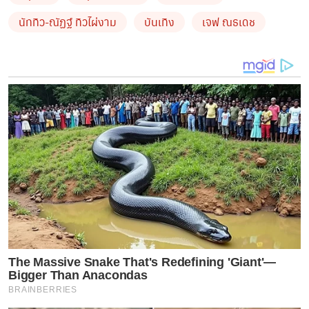
นัททิว-ณัฏฐ์ ทิวไผ่งาม
บันเทิง
เจฟ ณธเดช
​บอกเลยว่างานนี้ “ที่สุดของที่สุด” จริงๆ ค่ะ เพราะแต่ละ
ช็อตที่ปล่อยออกมานั้นมันช่าง เริ่ด! ปัง! อลังการ! ยิ่งกว่า
นิยายรักโรแมนติกซะอีก
​มาดูที่คอนเซปต์กันบ้าง งานนี้มาในธีม “You give me
BUTTERFLIES” ที่สื่อถึงความรู้สึกวูบวาบในหัวใจ ซึ่งมันวูบ
วาบจริงๆ ค่ะแม่!
The Massive Snake That's Redefining 'Giant'—
Bigger Than Anacondas
BRAINBERRIES