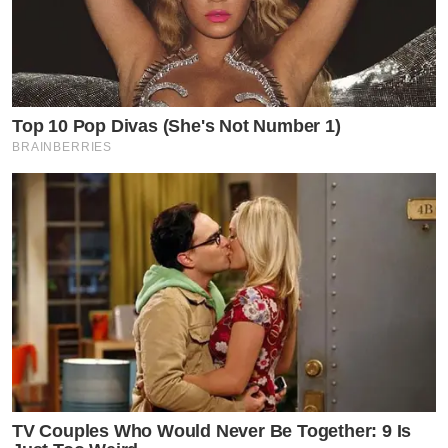
มีการนำผีเสื้อมาประดับตามจุดต่างๆ ทั้งเปลือกตา ริมฝีปาก
และแผ่นอก ยิ่งเพิ่มความเซ็กซี่แบบละมุนตาเข้าไปอีก
มีการใช้พลาสติกใสและดอกไม้แห้งมาสร้างเลเยอร์ ให้ฟีลลิ่ง
Top 10 Pop Divas (She's Not Number 1)
BRAINBERRIES
เหมือนรักที่ต้องทะนุถนอมแต่แฝงไปด้วยความเร่าร้อนเบาๆ
TV Couples Who Would Never Be Together: 9 Is