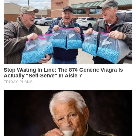
Stop Waiting In Line: The 87¢ Generic Viagra Is
Actually "Self-Serve" In Aisle 7
FRIDAY PLANS