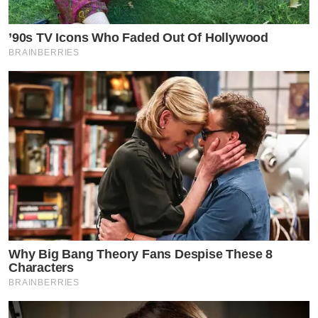
แต่มันคือการประกาศความหวานและเคมีที่เข้ากันแบบสิบ
เต็มสิบไม่หัก! ใครเห็นเป็นต้องอิจฉาในความเป๊ะปังของหุ่น
’90s TV Icons Who Faded Out Of Hollywood
และความหวานของคู่นี้จริงๆ ค่ะคุณขาาาาา
BRAINBERRIES
Why Big Bang Theory Fans Despise These 8
Characters
BRAINBERRIES