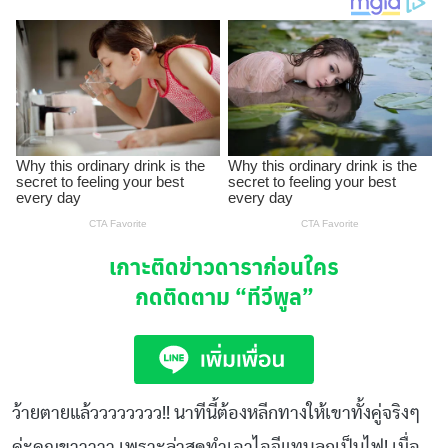
เกาะติดข่าวดาราก่อนใคร
กดติดตาม
“ทีวีพูล”
ว้ายตายแล้วววววววว!! นาทีนี้ต้องหลีกทางให้เขาทั้งคู่จริงๆ
ค่ะคุณขาาาาา เพราะล่าสุดทำเอาไอจีแทบลุกเป็นไฟ! เมื่อ