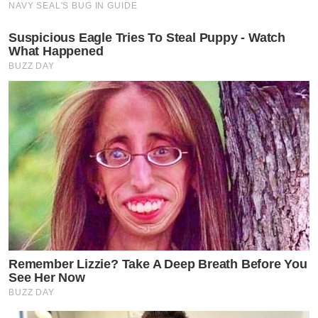
NAVY SEAL'S BUG IN GUIDE
Suspicious Eagle Tries To Steal Puppy - Watch
What Happened
BUZZ DAY
Remember Lizzie? Take A Deep Breath Before You
See Her Now
BUZZ DAY