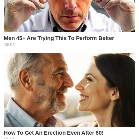
Men 45+ Are Trying This To Perform Better
MEDVI
How To Get An Erection Even After 60!