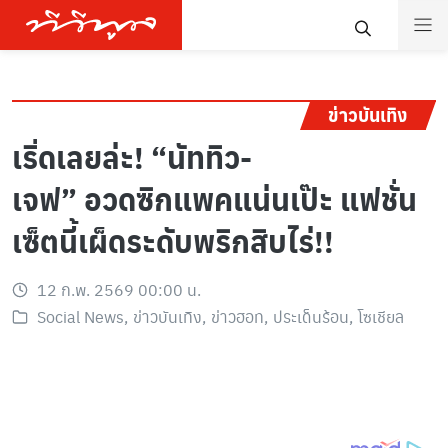
ข่าวบันเทิง
เริ่ดเลยล่ะ! “นัททิว-
เจฟ” อวดซิกแพคแน่นเป๊ะ แฟชั่น
เซ็ตนี้เผ็ดระดับพริกสิบไร่!!
12 ก.พ. 2569 00:00 น.
Social News
,
ข่าวบันเทิง
,
ข่าวฮอท
,
ประเด็นร้อน
,
โซเชียล