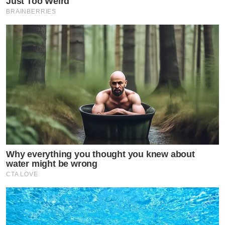
Just Too Weird
BRAINBERRIES
ทันทีที่ภาพเซ็ตนี้ถูกปล่อยออกมา ยอดไลก์ก็พุ่งกระฉูดทะลุ
หลักหมื่นในเวลาอันรวดเร็ว! เพื่อนพ้องในวงการและเหล่า
แฟนคลับต่างพากันเข้ามาถล่มคอมเมนต์ ไม่ว่าจะเป็น:
​”เกินไปมั้ยยยยย หัวใจจะวายแล้ว!”
Why everything you thought you knew about
water might be wrong
“เคมีดีมากกกกก เอาอะไรมาต้าน”
CTA LOVE
“นี่มันงานศิลปะชัดๆ หล่อแพ็คคู่ไปเลยจ้า”