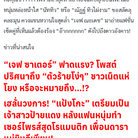
หนุ่มหล่อหน้าใส “นัททิว” หรือ “ณัฏฐ์ ทิวไผ่งาม” ขอสลัดลุ
คละมุน ควงแขนหวานใจสุดล่ำ “เจฟ ณธเดช” มาถ่ายแฟชั่น
เซ็ตคู่ที่เห็นแล้วต้องร้อง “อ๊ากกกกกก” ดังไปถึงดาวอังคาร!
ข่าวที่น่าสนใจ
“เจฟ ซาเตอร์” ฟาดแรง? โพสต์
ปริศนาถึง “ตัวร้ายโง่ๆ” ชาวเน็ตแห่
โยง หรือจะหมายถึง…!?
เฮลั่นวงการ! “แป้งโกะ” เตรียมเป็น
เจ้าสาวป้ายแดง หลังแฟนหนุ่มทำ
เซอร์ไพรส์สุดโรแมนติก เพื่อนดารา