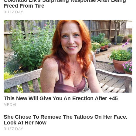
Colorado Elk's Surprising Response After Being
Freed From Tire
BUZZ DAY
This New Will Give You An Erection After +45
MEDVI
She Chose To Remove The Tattoos On Her Face.
Look At Her Now
BUZZ DAY