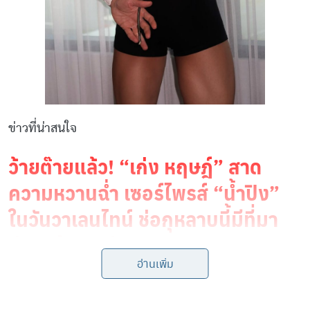
ข่าวที่น่าสนใจ
ว้ายต๊ายแล้ว! “เก่ง หฤษฎ์” สาด
ความหวานฉ่ำ เซอร์ไพรส์ “น้ำปิง”
ในวันวาเลนไทน์ ช่อกุหลาบนี้มีที่มา
อ่านแล้วเขินตัวบิด!
อ่านเพิ่ม
“ซี-นุนิว” ฉลองวาเลนไทน์หวานหยด
ตัวติดกันหนึบ กุหลาบแดงช่อโต-ของ