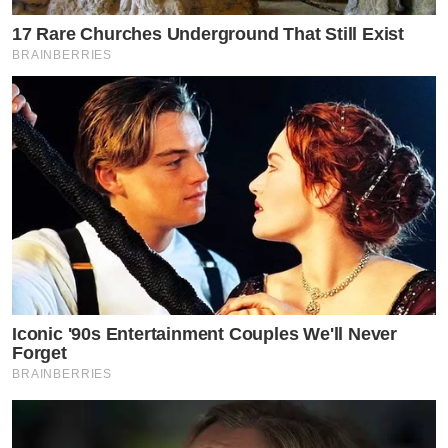
17 Rare Churches Underground That Still Exist
BRAINBERRIES
Iconic '90s Entertainment Couples We'll Never
Forget
BRAINBERRIES