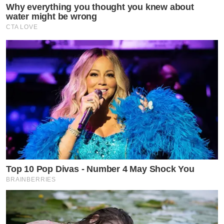
Why everything you thought you knew about
water might be wrong
CTA LOVE
​งานนี้ไม่ได้มาแค่ภาพนิ่ง เพราะความนัวมันอยู่ที่ท่าโพสต์
และความใกล้ชิดที่เห็นแล้วต้องร้องขอชีวิต กล้ามอกแน่นๆ
ของพี่นัททิวที่น้องเจฟคอนเฟิร์มว่า ‘นุ่ม’ เอ้ย! ‘แน่น’ จนต้อง
คว้ามาครองแบบนี้ ทำเอาชาวเน็ตแห่กดไลก์รัวๆ ใครเห็น
Top 10 Pop Divas - Number 4 May Shock You
เป็นต้องยอมในความกิ่งทองใบหยกสายสปอร์ตคู่นี้จริงๆ ค่ะ
BRAINBERRIES
เห็นแล้วอยากจะขอไปเป็นเทรนเนอร์ส่วนตัวให้จริงๆ เลย
เชียว!”