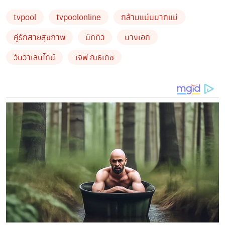
ขวัญแบรนด์หรู
tvpool
tvpoolonline
กล้ามแน่นมากแม่
คู่รักสายสุขภาพ
นัททิว
นางเอก
วันวาเลนไทน์
เจฟ ณธเดช