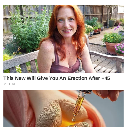
This New Will Give You An Erection After +45
MEDVI