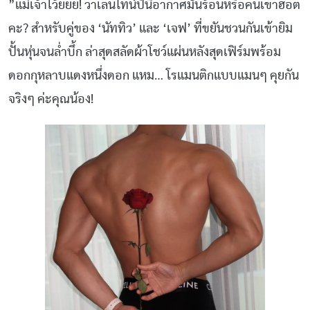
​”แม่เจ้าโว้ยยย! วาเลนไทน์ปีนี้อากาศมันร้อนหรือคนเขาฮอต
คะ? สำหรับคู่ของ ‘นัททิว’ และ ‘เจฟ’ ที่ขยันชวนกันเข้ายิม
ปั้นหุ่นจนล่ำบึ้ก ล่าสุดสลัดผ้าโชว์แผ่นหลังสุดเฟิร์มพร้อม
ดอกกุหลาบแดงหนึ่งดอก แหม… โรแมนติกแบบแมนๆ คุยกัน
จริงๆ ค่ะคุณน้อง!