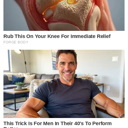
Rub This On Your Knee For Immediate Relief
FORGE BODY
This Trick Is For Men In Their 40's To Perform