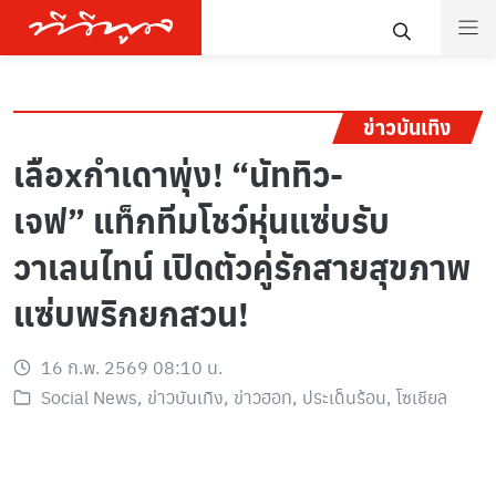
ข่าวบันเทิง
เลือxกำเดาพุ่ง! “นัททิว-
เจฟ” แท็กทีมโชว์หุ่นแซ่บรับ
วาเลนไทน์ เปิดตัวคู่รักสายสุขภาพ
แซ่บพริกยกสวน!
16 ก.พ. 2569 08:10 น.
Social News
,
ข่าวบันเทิง
,
ข่าวฮอท
,
ประเด็นร้อน
,
โซเชียล