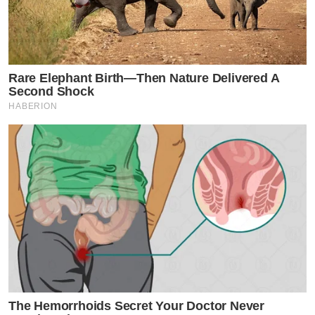
เมตรในบริเวณที่มีพายุฝน
ภาคใต้ (ฝั่งตะวันตก)
Rare Elephant Birth—Then Nature Delivered A
มีฝนฟ้าคะนองร้อยละ 30 ของพื้นที่ เช่น ระนอง พังงา ภูเก็ต
Second Shock
และสตูล คลื่นสูงประมาณ 1 เมตร ห่างฝั่ง 1-2 เมตร และ
HABERION
มากกว่า 2 เมตรในบริเวณฝนฟ้าคะนอง
กรุงเทพฯ และปริมณฑล
มีฝนฟ้าคะนองร้อยละ 20 ของพื้นที่ อุณหภูมิต่ำสุด 24-26
องศาฯ สูงสุด 33-35 องศาฯ
The Hemorrhoids Secret Your Doctor Never