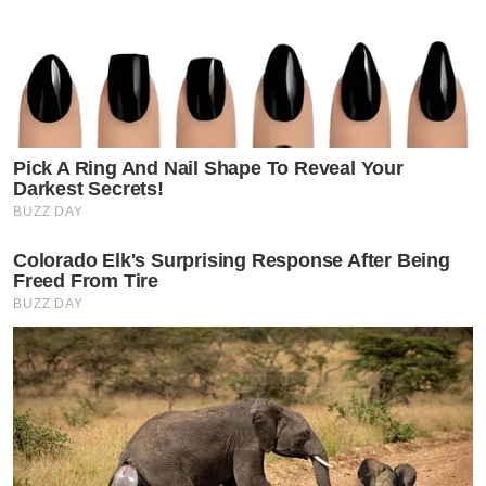
กาญจนบุรี ราชบุรี นครปฐม สมุทรสาคร และสมุทรสงคราม
ต่ำสุด 23-26 องศาฯ สูงสุด 34-36 องศาฯ
ภาคตะวันออก
มีฝนฟ้าคะนองร้อยละ 20 ของพื้นที่ เช่น ชลบุรี ระยอง
Pick A Ring And Nail Shape To Reveal Your
Darkest Secrets!
จันทบุรี และตราด ทะเลคลื่นต่ำกว่า 1 เมตร บริเวณฝนฟ้า
BUZZ DAY
คะนองคลื่นสูงราว 1 เมตร
Colorado Elk's Surprising Response After Being
Freed From Tire
ภาคใต้ (ฝั่งตะวันออก)
BUZZ DAY
มีฝนฟ้าคะนองร้อยละ 30 ของพื้นที่ โดยเฉพาะ
ประจวบคีรีขันธ์ ชุมพร สุราษฎร์ธานี นครศรีธรรมราช ยะลา
และนราธิวาส
ตั้งแต่ชุมพรขึ้นมา คลื่นสูงประมาณ 1 เมตร
ตั้งแต่สุราษฎร์ธานีลงไป คลื่นสูง 1–2 เมตร และมากกว่า 2