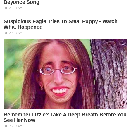
Beyonce Song
BUZZ DAY
Suspicious Eagle Tries To Steal Puppy - Watch
What Happened
BUZZ DAY
Remember Lizzie? Take A Deep Breath Before You
See Her Now
BUZZ DAY