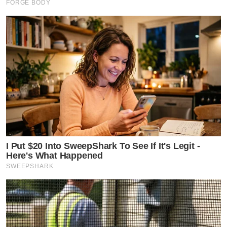
FORGE BODY
I Put $20 Into SweepShark To See If It's Legit -
Here's What Happened
SWEEPSHARK