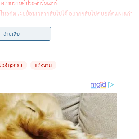
 นางสงกรานต์ประจำวันเสาร์
ามรักในอดีต เผยย้อนเวลากลับไปได้ อยากกลับไปคบอดีตแฟนเก่า
ยเป็นสีชมพู เมื่อเจ้าตัวหย่อนภาพพรีเวดดิ้งเซตที่ 2 ให้แฟนๆ
อ่านเพิ่ม
ึ่งก่อนหน้านี้เจ้าตัวได้ปล่อยพรีเวดดิ้ง เซ็ตแรกที่ถ่ายกลาง
ปอร์ สุวิกรม
แต่งงาน