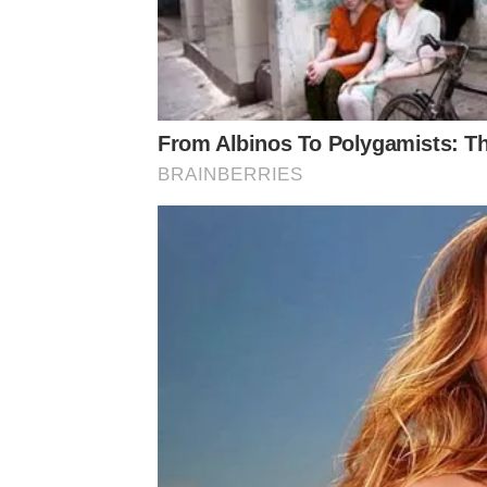
From Albinos To Polygamists: T
BRAINBERRIES