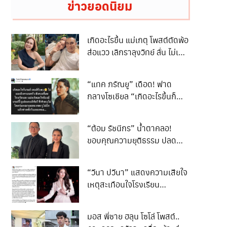
ข่าวยอดนิยม
เกิดอะไรขึ้น แม่เกตุ โพสต์ตัดพ้อ
ส่อแวว เลิกราลุงวิทย์ ลั่น ไม่เคย
สมหวังเรื่องความรัก พร้อม
กลับมารักตัวเอง
“แทค ภรัณยู” เดือด! ฟาด
กลางโซเชียล “เกิดอะไรขึ้นก็
เกมรับจบ”
“ต้อม รัชนีกร” น้ำตาคลอ!
ขอบคุณความยุติธรรม ปลด
ล็อกชีวิต 3 ปี
“วีนา ปวีนา” แสดงความเสียใจ
เหตุสะเทือนใจโรงเรียน
เทพศิรินทร์ นนทบุรี
มอส พี่ชาย ฮลุน โซโล่ โพสต์..