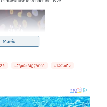
ภายใต้คอนเซปต์ Gender Inclusive
อ่านเพิ่ม
026
ขวัญเอยณัฏฐ์กฤตา
ข่าวบันเทิง
ด้วยแฟชั่นโชว์สุดตระการตาจากเหล่าผู้เข้าประกวด ตามด้วย
ยทั้งร้อง เต้น และการแสดงออกมามัดใจคณะกรรมการ นำโดย
ธิพล เสนีย์วงศ์ ณ อยุธยา พร้อมไฮไลท์สุดพิเศษกับโชว์จาก
ดสนั่นฮอลล์