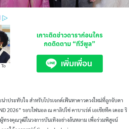
เกาะติดข่าวดาราก่อนใคร
กดติดตาม
“ทีวีพูล”
ละน่าประทับใจ สำหรับโปรเจกต์เฟ้นหาดาวดวงใหม่ที่ถูกจับตา
D 2026” รอบไฟนอล ณ คาลิปโซ่ คาบาเร่ต์ เอเชียทีค เดอะ ริ
ทรงคุณวุฒิในวงการบันเทิงอย่างล้นหลาม เพื่อร่วมพิสูจน์