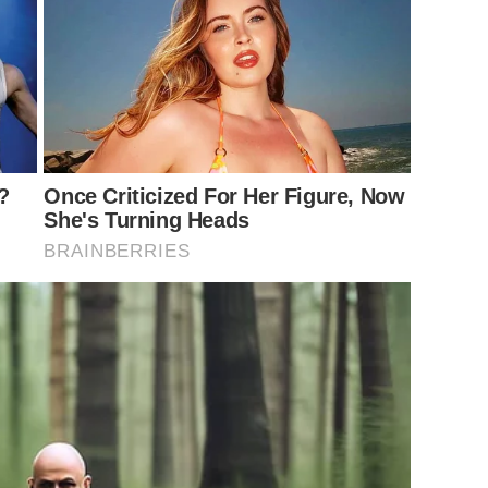
ณ์
วงศ์
?
Once Criticized For Her Figure, Now
She's Turning Heads
BRAINBERRIES