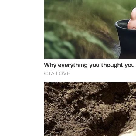
​รองชนะเลิศอันดับ 2: น้องมิวสิค – สุพิชชญา ไพรสุ
​รองชนะเลิศอันดับ 3: น้องโบนัส – ปิ่นปินัทธ์ บุณย์ธ
​รองชนะเลิศอันดับ 4: น้องเจอาร์ – ธนกฤต จักรแก้ว แ
Why everything you thought you
CTA LOVE
​รางวัลพิเศษ (Special Awards)
​Sakiso Brand Ambassador Contest 2026: พอร์ช –