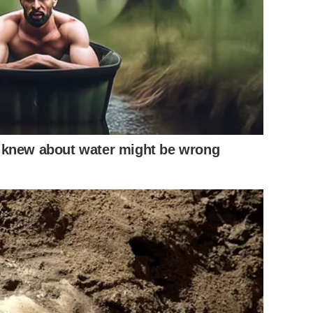
วรรณ
ราพัฒน์
ละ น้องจีโอ้ – ธนวิน จักรแก้ว
 knew about water might be wrong
 กันตภณ เจตนาไทกุล และ มายลีณ – อภิรมย์กัลยา ศศิพงศ์