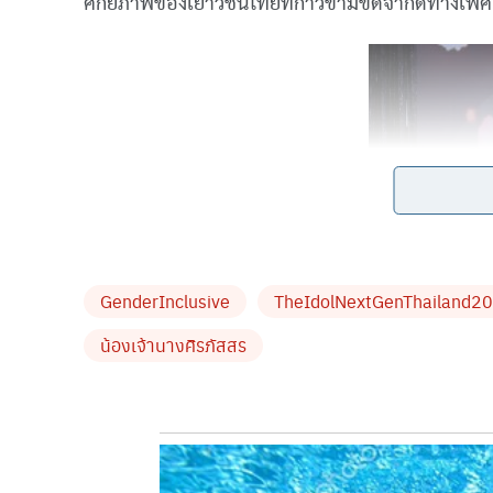
ศักยภาพของเยาวชนไทยที่ก้าวข้ามขีดจำกัดทางเพศ 
GenderInclusive
TheIdolNextGenThailand2
​บรรยากาศภายในงานเต็มไปด้วยความคึกคัก เริ่มต้น
น้องเจ้านางศิรภัสสร
การแสดงรอบความสามารถพิเศษที่แต่ละคนงัดไม้ตา
คุณน็อต แม็กซิม (กฤติน จิกิตศิลปิน), คุณเวสป้า อิท
ตะวัน-ภูตะวัน แย้มใสย์ (ตะวัน วง XI) ที่เรียกเสียงกรี๊