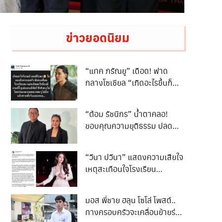
ข่าวยอดนิยม
“แทค ภรัณยู” เดือด! ฟาด
กลางโซเชียล “เกิดอะไรขึ้นก็
เกมรับจบ”
“ต้อม รัชนีกร” น้ำตาคลอ!
ขอบคุณความยุติธรรม ปลด
ล็อกชีวิต 3 ปี
“วีนา ปวีนา” แสดงความเสียใจ
เหตุสะเทือนใจโรงเรียน
เทพศิรินทร์ นนทบุรี
มอส พี่ชาย ฮลุน โซโล่ โพสต์..
ทางครอบครัวจะเคลื่อนย้ายร่าง