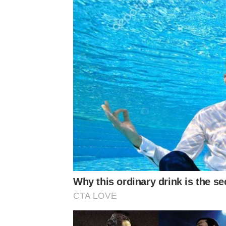
​🏆 สรุปผลการประกาศรางวัลค่ำคืนแห่งเกียรติยศ
​ผู้ที่ฉายแววโดดเด่นและคว้าตำแหน่งในแต่ละรุ่น มีดังนี
​รุ่น Teen (เยาวชน)
Why this ordinary drink is the se
​รางวัลชนะเลิศ: ขวัญเอย – ณัฏฐ์กฤตา โรจน์รัตนกาน
CTA LOVE
​รองชนะเลิศอันดับ 1: พอร์ช – กันตภณ เจตนาไทกุล
​รองชนะเลิศอันดับ 2: วีนัส – วีนัส พงษ์ประสิทธิ์