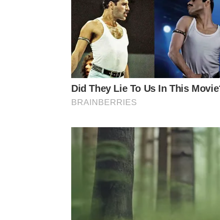
​รองชนะเลิศอันดับ 3: วินเทอร์ – ณัฏฐ์ธนัน มาสมบูร
​รองชนะเลิศอันดับ 4: เอญ่า – อัญญพัชร์ รุ่งเรืองธนา
Did They Lie To Us In This Movie
BRAINBERRIES
​รุ่น Child (เด็ก)
​รางวัลชนะเลิศ: น้องเจ้านาง – ศิรภัสสร วิริยะศาสตร์
​รองชนะเลิศอันดับ 1: น้องลินา – วรวลัญช์ ชูศรีพัฒน์