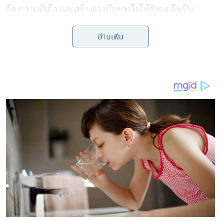
คิด ความมั่นใจ และสร้างแรงบันดาลใจให้สังคม จึงเป็น
ตัวแทนหญิงยุคใหม่ที่กล้าเป็นตัวเอง พร้อมก้าวขึ้นเป็นเสียง
อ่านเพิ่ม
สำคัญและผู้นำแห่งอนาคต ซึ่งประกอบด้วย สิทธิ์ใช้งาน
อินเตอร์เน็ตจาก TrueOnline ฟรี 1 ปี และ สิทธิ์การเป็น
สมาชิกสุดพิเศษกับ True Black Card 1 ปี นอกจากนี้ ยังมอบ
รางวัลแก่รองชนะเลิศอีก 4 คน ได้แก่ นางสาวมาลัยกะ คาร
รองชนะเลิศอันดับที่ 1 ที่ประกอบด้วย Samsung S26
พร้อมสิทธิ์ใช้งานเครือข่ายอัจฉริยะทรู 5G ฟรี 1 ปี และ สิทธิ์
ใช้งานอินเตอร์เน็ตจาก TrueOnline ฟรี 1 ปี นางสาวจิรา
พัชร ดาทุมมา รองชนะเลิศอันดับที่ 2 ที่ประกอบด้วย
Samsung S26 พร้อมสิทธิ์ใช้งานเครือข่ายอัจฉริยะทรู 5G
ฟรี 1 ปี รวมถึงนางสาวคนธรสพรรณ วาสนาอาชาสกุล รอง
ชนะเลิศอันดับที่ 3 และนางสาวปัณณิกา บุญศิริฐากร รอง