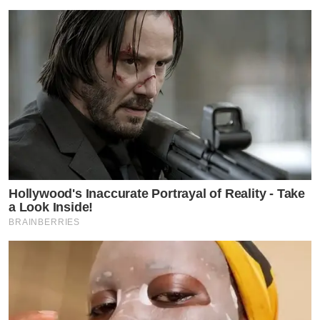
อัจฉริยะ เทคโนโลยี AI ความปลอดภัยไซเบอร์ และระบบ
นิเวศดิจิทัล มาร่วมสนับสนุนการสื่อสารและการสร้างแรง
บันดาลใจอย่างเต็มรูปแบบ เพื่อเชื่อมต่อทุกเรื่องราว ความ
ฝัน และพลังของผู้หญิงไทยสู่ผู้คนทั่วประเทศและเวทีระดับ
โลก ตอกย้ำความเชื่อของ True5G ที่พร้อมส่งต่อพลังของทุก
เสียงและทุกความตั้งใจ สู่อนาคตที่ทรงพลังและยั่งยืน
#MWTBESTwithTRUE5G #TheWORLDisTRUE
#MissWorldThailand2026 #True5G #BESTwithTRUE5G
Hollywood's Inaccurate Portrayal of Reality - Take
a Look Inside!
BRAINBERRIES