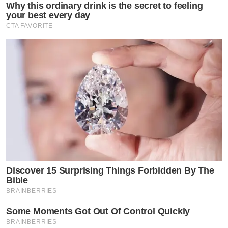
Why this ordinary drink is the secret to feeling
ชนะเลิศอันดับที่ 4 ที่ประกอบด้วย สิทธิ์ใช้งานเครือข่าย
your best every day
อัจฉริยะทรู 5G ฟรี 1 ปี และ สิทธิ์ใช้งานอินเตอร์เน็ตจาก
CTA FAVORITE
TrueOnline ฟรี 1 ปี รวมมูลค่ารางวัลทั้งสิ้นกว่า 5แสนบาท
ทรู คอร์ปอเรชั่น ในฐานะ Telecom-Tech Company เชื่อมั่น
ในพลังของผู้หญิงไทย และพร้อมสนับสนุนหญิงสาวผู้เปี่ยม
ด้วยศักยภาพ ความคิด และแรงบันดาลใจ ให้ก้าวสู่เวทีระดับ
โลกอย่างสง่างามและมีความหมาย ค่ำคืนแห่งเกียรติยศนี้จึง
ไม่ใช่เพียงการค้นหาผู้ครองมงกุฎ แต่คือการสะท้อนนิยาม
ของ “ความงามที่แท้จริง” ที่งดงามทั้งหัวใจ ความคิด และ
Discover 15 Surprising Things Forbidden By The
พลังในการสร้างคุณค่าให้สังคม
Bible
BRAINBERRIES
ตลอดเส้นทางการประกวด Miss World Thailand 2026
Some Moments Got Out Of Control Quickly
Presented by True5G ทรูได้นำศักยภาพทั้งโครงข่าย
BRAINBERRIES